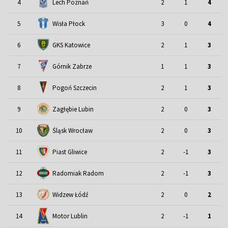
4
Lech Poznań
2
1
4
5
Wisła Płock
3
0
4
6
GKS Katowice
2
1
3
7
Górnik Zabrze
1
1
3
8
Pogoń Szczecin
2
1
3
9
Zagłębie Lubin
2
0
3
Śląsk Wrocław
10
2
0
3
11
Piast Gliwice
2
-1
3
12
Radomiak Radom
2
-1
3
13
Widzew Łódź
2
0
2
Motor Lublin
14
2
-1
1