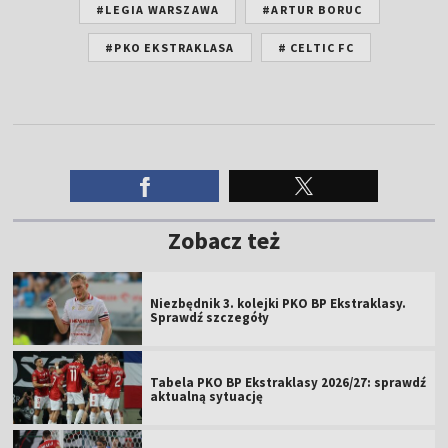
#LEGIA WARSZAWA
#ARTUR BORUC
#PKO EKSTRAKLASA
# CELTIC FC
Zobacz też
Niezbędnik 3. kolejki PKO BP Ekstraklasy.
Sprawdź szczegóły
Tabela PKO BP Ekstraklasy 2026/27: sprawdź
aktualną sytuację