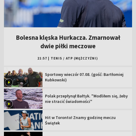
Bolesna klęska Hurkacza. Zmarnował
dwie piłki meczowe
21:57
|
TENIS
/
ATP (MĘŻCZYŹNI)
Sportowy wieczór 07.08. (gość: Bartłomiej
Kubkowski)
Polak przepłynął Bałtyk. "Modliłem się, żeby
nie stracić świadomości"
Hit w Toronto! Znamy godzinę meczu
Świątek