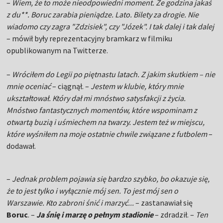
–
Wiem, że to może nieodpowiedni moment. Że godzina jakaś
z du**. Boruc zarabia pieniądze. Lato. Bilety za drogie. Nie
wiadomo czy zagra "Zdzisiek", czy "Józek". I tak dalej i tak dalej
– mówił były reprezentacyjny bramkarz w filmiku
opublikowanym na Twitterze.
–
Wróciłem do Legii po piętnastu latach. Z jakim skutkiem – nie
mnie oceniać
– ciągnął. –
Jestem w klubie, który mnie
ukształtował. Który dał mi mnóstwo satysfakcji z życia.
Mnóstwo fantastycznych momentów, które wspominam z
otwartą buzią i uśmiechem na twarzy. Jestem też w miejscu,
które wyśniłem na moje ostatnie chwile związane z futbolem
–
dodawał.
–
Jednak problem pojawia się bardzo szybko, bo okazuje się,
że to jest tylko i wyłącznie mój sen. To jest mój sen o
Warszawie. Kto zabroni śnić i marzyć...
– zastanawiał się
Boruc
. –
Ja śnię i marzę o pełnym stadionie
– zdradził. –
Ten