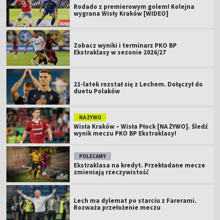
Rodado z premierowym golem! Kolejna
wygrana Wisły Kraków [WIDEO]
Zobacz wyniki i terminarz PKO BP
Ekstraklasy w sezonie 2026/27
21-latek rozstał się z Lechem. Dołączył do
duetu Polaków
NA ŻYWO
Wisła Kraków – Wisła Płock [NA ŻYWO]. Śledź
wynik meczu PKO BP Ekstraklasy!
POLECAMY
Ekstraklasa na kredyt. Przekładane mecze
zmieniają rzeczywistość
Lech ma dylemat po starciu z Farerami.
Rozważa przełożenie meczu