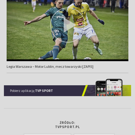
Legia Warszawa – Motor Lublin, mecz towarzyski [ZAPIS]
Pobierz aplikację
TVP SPORT
ŹRÓDŁO:
TVPSPORT.PL