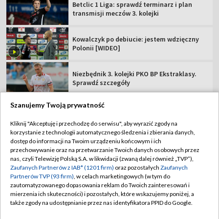
Betclic 1 Liga: sprawdź terminarz i plan
transmisji meczów 3. kolejki
Kowalczyk po debiucie: jestem wdzięczny
Polonii [WIDEO]
Niezbędnik 3. kolejki PKO BP Ekstraklasy.
Sprawdź szczegóły
Szanujemy Twoją prywatność
Kliknij "Akceptuję i przechodzę do serwisu", aby wyrazić zgody na
korzystanie z technologii automatycznego śledzenia i zbierania danych,
TVP
dostęp do informacji na Twoim urządzeniu końcowym i ich
Abonament TVP
Regulamin TVP
przechowywanie oraz na przetwarzanie Twoich danych osobowych przez
nas, czyli Telewizję Polską S.A. w likwidacji (zwaną dalej również „TVP”),
Polityka prywatności
Sklep TVP
Zaufanych Partnerów z IAB* (1201 firm)
oraz pozostałych
Zaufanych
Partnerów TVP (93 firm)
, w celach marketingowych (w tym do
Biuro Reklamy
Moje zgody
zautomatyzowanego dopasowania reklam do Twoich zainteresowań i
mierzenia ich skuteczności) i pozostałych, które wskazujemy poniżej, a
Oferta Handlowa
Biuro reklamy
także zgody na udostępnianie przez nas identyfikatora PPID do Google.
Telegazeta ogłoszenia
Kontakt