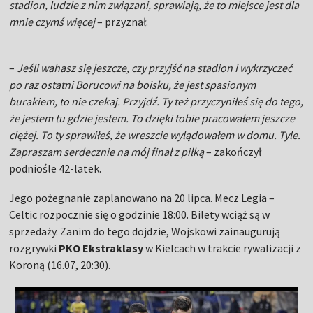
stadion, ludzie z nim związani, sprawiają, że to miejsce jest dla
mnie czymś więcej
– przyznał.
–
Jeśli wahasz się jeszcze, czy przyjść na stadion i wykrzyczeć
po raz ostatni Borucowi na boisku, że jest spasionym
burakiem, to nie czekaj. Przyjdź. Ty też przyczyniłeś się do tego,
że jestem tu gdzie jestem. To dzięki tobie pracowałem jeszcze
ciężej. To ty sprawiłeś, że wreszcie wylądowałem w domu. Tyle.
Zapraszam serdecznie na mój finał z piłką
– zakończył
podniośle 42-latek.
Jego pożegnanie zaplanowano na 20 lipca. Mecz Legia –
Celtic rozpocznie się o godzinie 18:00. Bilety wciąż są w
sprzedaży. Zanim do tego dojdzie, Wojskowi zainaugurują
rozgrywki
PKO Ekstraklasy
w Kielcach w trakcie rywalizacji z
Koroną (16.07, 20:30).