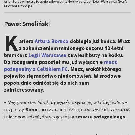
Artur Boruc w lipcu oficjalnie zakończy karierę w barwach Legii Warszawa (fot: P.
Kucza/400mm.pl)
Paweł Smoliński
K
ariera
Artura Boruca
dobiegła już końca. Wraz
z zakończeniem minionego sezonu 42-letni
bramkarz
Legii Warszawa
zawiesił buty na kołku.
Do rozegrania pozostał mu już wyłącznie
mecz
pożegnalny z Celtikiem FC
. Mecz, wokół którego
pojawiło się mnóstwo niedomówień. W środowe
popołudnie odniósł się do nich sam
zainteresowany.
–
Nagrywam ten filmik, by wyjaśnić sytuację, w której jestem
–
rozpoczął
Boruc
, po czym odniósł się do wszystkich zarzutów
i niedopowiedzeń, dotyczących jego
meczu pożegnalnego
.