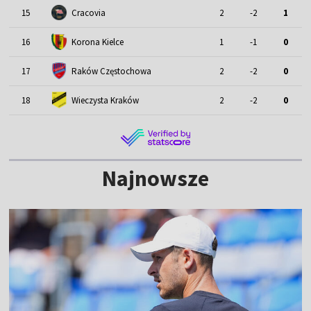
15
Cracovia
2
-2
1
16
Korona Kielce
1
-1
0
17
Raków Częstochowa
2
-2
0
18
Wieczysta Kraków
2
-2
0
Najnowsze