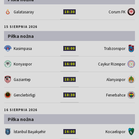
Galatasaray
Corum FK
18:30
15 SIERPNIA 2026
Piłka nożna
Kasimpasa
Trabzonspor
16:00
Konyaspor
Caykur Rizespor
16:00
Gaziantep
Alanyaspor
18:30
Genclerbirligi
Fenerbahce
18:30
16 SIERPNIA 2026
Piłka nożna
İstanbul Başakşehir
Kocaelispor
16:00