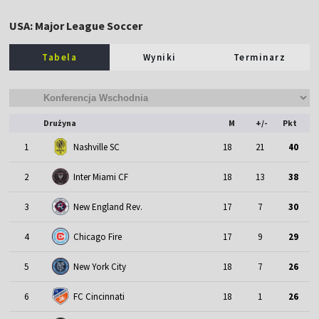
USA: Major League Soccer
Tabela
Wyniki
Terminarz
Drużyna
M
+/-
Pkt
1
Nashville SC
18
21
40
2
Inter Miami CF
18
13
38
3
New England Rev.
17
7
30
4
Chicago Fire
17
9
29
5
New York City
18
7
26
6
FC Cincinnati
18
1
26