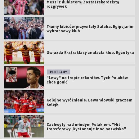
Messi z dubletem. Został rekordzistą
rozgrywek
Tłumy kibiców przywitały Salaha. Egipcjanin
wybrał nowy klub
Gwiazda Ekstraklasy znalazła klub. Egzotyka
POLECAMY
"Lewy" na tropie rekordów. Tych Polaków
chce gonić
Kolejne wyróżnienie. Lewandowski graczem
kolejki
Zachwyty nad młodym Polakiem. "Hit
transferowy. Dystansuje inne nazwiska"