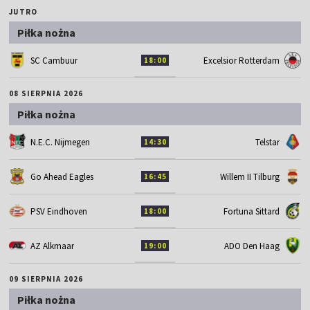
JUTRO
Piłka nożna
SC Cambuur
Excelsior Rotterdam
18:00
08 SIERPNIA 2026
Piłka nożna
N.E.C. Nijmegen
Telstar
14:30
Go Ahead Eagles
Willem II Tilburg
16:45
PSV Eindhoven
Fortuna Sittard
18:00
AZ Alkmaar
ADO Den Haag
19:00
09 SIERPNIA 2026
Piłka nożna