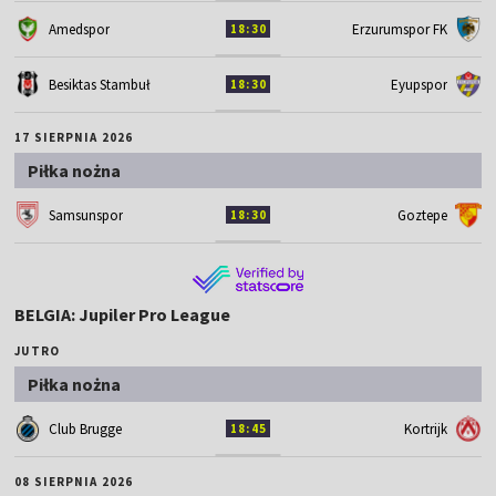
Amedspor
Erzurumspor FK
18:30
Besiktas Stambuł
Eyupspor
18:30
17 SIERPNIA 2026
Piłka nożna
Samsunspor
Goztepe
18:30
BELGIA: Jupiler Pro League
JUTRO
Piłka nożna
Club Brugge
Kortrijk
18:45
08 SIERPNIA 2026