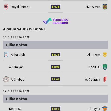
Royal Antwerp
SK Beveren
17:15
ARABIA SAUDYJSKA: SPL
13 SIERPNIA 2026
Piłka nożna
Abha Club
Al Hazem
16:15
Al Diraiyah
Al Ahli SC
18:00
Al Shabab
Al Qadisiya
18:00
14 SIERPNIA 2026
Piłka nożna
Neom SC
Al Fayha
16:50