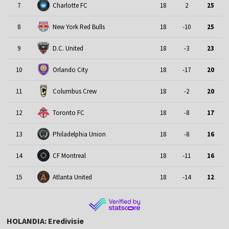
7
Charlotte FC
18
2
25
8
New York Red Bulls
18
-10
25
9
D.C. United
18
-3
23
10
Orlando City
18
-17
20
11
Columbus Crew
18
-2
20
12
Toronto FC
18
-8
17
13
Philadelphia Union
18
-8
16
14
CF Montreal
18
-11
16
15
Atlanta United
18
-14
12
HOLANDIA: Eredivisie