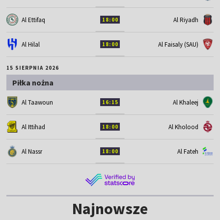
Al Ettifaq
Al Riyadh
18:00
Al Hilal
Al Faisaly (SAU)
18:00
15 SIERPNIA 2026
Piłka nożna
Al Taawoun
Al Khaleej
16:15
Al Ittihad
Al Kholood
18:00
Al Nassr
Al Fateh
18:00
Najnowsze