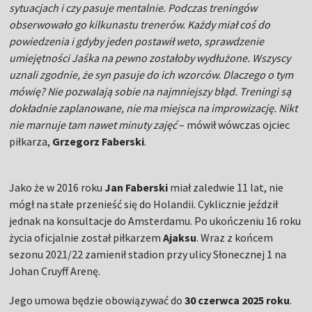
sytuacjach i czy pasuje mentalnie. Podczas treningów
obserwowało go kilkunastu trenerów. Każdy miał coś do
powiedzenia i gdyby jeden postawił weto, sprawdzenie
umiejętności Jaśka na pewno zostałoby wydłużone. Wszyscy
uznali zgodnie, że syn pasuje do ich wzorców. Dlaczego o tym
mówię? Nie pozwalają sobie na najmniejszy błąd. Treningi są
dokładnie zaplanowane, nie ma miejsca na improwizację. Nikt
nie marnuje tam nawet minuty zajęć
– mówił wówczas ojciec
piłkarza,
Grzegorz Faberski
.
Jako że w 2016 roku
Jan Faberski
miał zaledwie 11 lat, nie
mógł na stałe przenieść się do Holandii. Cyklicznie jeździł
jednak na konsultacje do Amsterdamu. Po ukończeniu 16 roku
życia oficjalnie został piłkarzem
Ajaksu
. Wraz z końcem
sezonu 2021/22 zamienił stadion przy ulicy Słonecznej 1 na
Johan Cruyff Arenę.
Jego umowa będzie obowiązywać do
30 czerwca 2025 roku
.