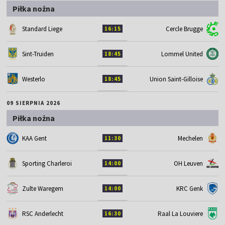
Piłka nożna
Standard Liege
Cercle Brugge
16:15
Sint-Truiden
Lommel United
18:45
Westerlo
Union Saint-Gilloise
18:45
09 SIERPNIA 2026
Piłka nożna
KAA Gent
Mechelen
11:30
Sporting Charleroi
OH Leuven
14:00
Zulte Waregem
KRC Genk
14:00
RSC Anderlecht
Raal La Louviere
16:30