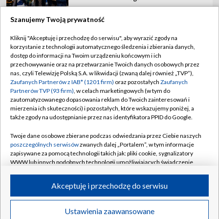
Szanujemy Twoją prywatność
Kliknij "Akceptuję i przechodzę do serwisu", aby wyrazić zgody na
korzystanie z technologii automatycznego śledzenia i zbierania danych,
TVP
dostęp do informacji na Twoim urządzeniu końcowym i ich
Abonament TVP
Regulamin TVP
przechowywanie oraz na przetwarzanie Twoich danych osobowych przez
nas, czyli Telewizję Polską S.A. w likwidacji (zwaną dalej również „TVP”),
Polityka prywatności
Sklep TVP
Zaufanych Partnerów z IAB* (1201 firm)
oraz pozostałych
Zaufanych
Partnerów TVP (93 firm)
, w celach marketingowych (w tym do
Biuro Reklamy
Moje zgody
zautomatyzowanego dopasowania reklam do Twoich zainteresowań i
mierzenia ich skuteczności) i pozostałych, które wskazujemy poniżej, a
Oferta Handlowa
Biuro reklamy
także zgody na udostępnianie przez nas identyfikatora PPID do Google.
Telegazeta ogłoszenia
Kontakt
Twoje dane osobowe zbierane podczas odwiedzania przez Ciebie naszych
Emisja w TVP
poszczególnych serwisów
zwanych dalej „Portalem”, w tym informacje
zapisywane za pomocą technologii takich jak: pliki cookie, sygnalizatory
Kanały
Rada Programowa
WWW lub innych podobnych technologii umożliwiających świadczenie
dopasowanych i bezpiecznych usług, personalizację treści oraz reklam,
Ogłoszenia przetargowe
udostępnianie funkcji mediów społecznościowych oraz analizowanie
©2026 Telewizja Polska Spółka Akcyjna w likwidacji
Akceptuję i przechodzę do serwisu
ruchu w Internecie.
Akademia Telewizyjna
Informacje o nadawcy
Twoje dane osobowe zbierane podczas odwiedzania przez Ciebie
Ustawienia zaawansowane
News
Transmisje
Wideo
Więcej
poszczególnych serwisów
na Portalu, takie jak adresy IP, identyfikatory