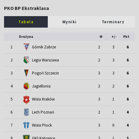
PKO BP Ekstraklasa
Tabela
Wyniki
Terminarz
Drużyna
M
+/-
Pkt
1
Górnik Zabrze
2
3
6
2
Legia Warszawa
2
3
6
3
Pogoń Szczecin
3
3
6
4
Jagiellonia
2
2
6
5
Wisła Kraków
3
1
6
6
Lech Poznań
2
1
4
7
Wisła Płock
3
0
4
8
GKS Katowice
2
1
3