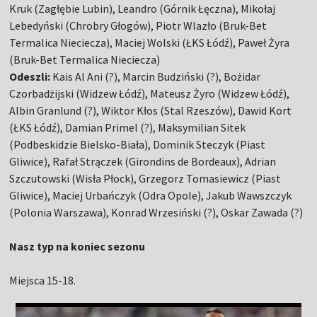
Kruk (Zagłębie Lubin), Leandro (Górnik Łęczna), Mikołaj
Lebedyński (Chrobry Głogów), Piotr Wlazło (Bruk-Bet
Termalica Nieciecza), Maciej Wolski (ŁKS Łódź), Paweł Żyra
(Bruk-Bet Termalica Nieciecza)
Odeszli:
Kais Al Ani (?), Marcin Budziński (?), Bożidar
Czorbadżijski (Widzew Łódź), Mateusz Żyro (Widzew Łódź),
Albin Granlund (?), Wiktor Kłos (Stal Rzeszów), Dawid Kort
(ŁKS Łódź), Damian Primel (?), Maksymilian Sitek
(Podbeskidzie Bielsko-Biała), Dominik Steczyk (Piast
Gliwice), Rafał Strączek (Girondins de Bordeaux), Adrian
Szczutowski (Wisła Płock), Grzegorz Tomasiewicz (Piast
Gliwice), Maciej Urbańczyk (Odra Opole), Jakub Wawszczyk
(Polonia Warszawa), Konrad Wrzesiński (?), Oskar Zawada (?)
Nasz typ na koniec sezonu
Miejsca 15-18.