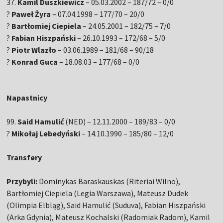
37.
Kamil Duszkiewicz
– 05.03.2002 – 187/72 – 0/0
?
Paweł Żyra
– 07.04.1998 – 177/70 – 20/0
?
Bartłomiej Ciepiela
– 24.05.2001 – 182/75 – 7/0
?
Fabian Hiszpański
– 26.10.1993 – 172/68 – 5/0
?
Piotr Wlazło
– 03.06.1989 – 181/68 – 90/18
?
Konrad Guca
– 18.08.03 – 177/68 – 0/0
Napastnicy
99.
Said Hamulić
(NED) – 12.11.2000 – 189/83 – 0/0
?
Mikołaj Lebedyński
– 14.10.1990 – 185/80 – 12/0
Transfery
Przybyli:
Dominykas Baraskauskas (Riteriai Wilno),
Bartłomiej Ciepiela (Legia Warszawa), Mateusz Dudek
(Olimpia Elbląg), Said Hamulić (Suduva), Fabian Hiszpański
(Arka Gdynia), Mateusz Kochalski (Radomiak Radom), Kamil