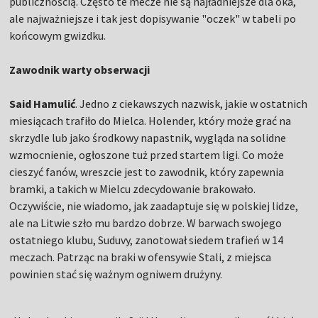
publicznością. Często te mecze nie są najładniejsze dla oka,
ale najważniejsze i tak jest dopisywanie "oczek" w tabeli po
końcowym gwizdku.
Zawodnik warty obserwacji
Said Hamulić
. Jedno z ciekawszych nazwisk, jakie w ostatnich
miesiącach trafiło do Mielca. Holender, który może grać na
skrzydle lub jako środkowy napastnik, wygląda na solidne
wzmocnienie, ogłoszone tuż przed startem ligi. Co może
cieszyć fanów, wreszcie jest to zawodnik, który zapewnia
bramki, a takich w Mielcu zdecydowanie brakowało.
Oczywiście, nie wiadomo, jak zaadaptuje się w polskiej lidze,
ale na Litwie szło mu bardzo dobrze. W barwach swojego
ostatniego klubu, Suduvy, zanotował siedem trafień w 14
meczach. Patrząc na braki w ofensywie Stali, z miejsca
powinien stać się ważnym ogniwem drużyny.