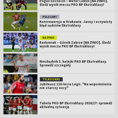
Pogoń Szczecin – Motor Lublin [NA ŻYWO].
Śledź wynik meczu PKO BP Ekstraklasy!
POLECAMY
Kontrowersja w Krakowie. Jasny i oczywisty
błąd sędziów Ekstraklasy
NA ŻYWO
Radomiak – Górnik Zabrze [NA ŻYWO]. Śledź
wynik meczu PKO BP Ekstraklasy!
Niezbędnik 3. kolejki PKO BP Ekstraklasy.
Sprawdź szczegóły
TYLKO U NAS
Jubileusz 110-lecia Legii. "Na wspomnienia
nie starczy nocy"
Tabela PKO BP Ekstraklasy 2026/27: sprawdź
aktualną sytuację