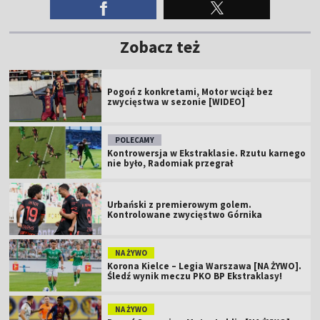
Zobacz też
Pogoń z konkretami, Motor wciąż bez
zwycięstwa w sezonie [WIDEO]
POLECAMY
Kontrowersja w Ekstraklasie. Rzutu karnego
nie było, Radomiak przegrał
Urbański z premierowym golem.
Kontrolowane zwycięstwo Górnika
NA ŻYWO
Korona Kielce – Legia Warszawa [NA ŻYWO].
Śledź wynik meczu PKO BP Ekstraklasy!
NA ŻYWO