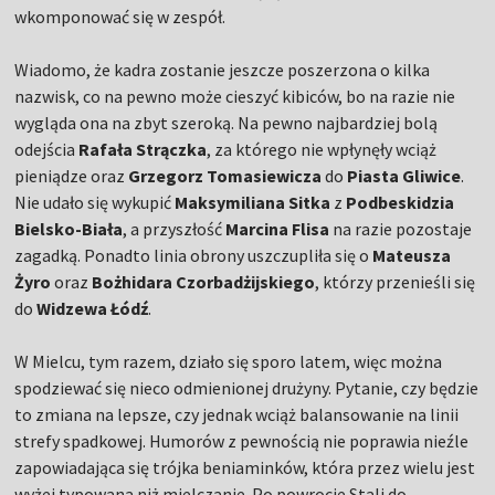
wkomponować się w zespół.
Wiadomo, że kadra zostanie jeszcze poszerzona o kilka
nazwisk, co na pewno może cieszyć kibiców, bo na razie nie
wygląda ona na zbyt szeroką. Na pewno najbardziej bolą
odejścia
Rafała Strączka
, za którego nie wpłynęły wciąż
pieniądze oraz
Grzegorz Tomasiewicza
do
Piasta Gliwice
.
Nie udało się wykupić
Maksymiliana Sitka
z
Podbeskidzia
Bielsko-Biała
, a przyszłość
Marcina Flisa
na razie pozostaje
zagadką. Ponadto linia obrony uszczupliła się o
Mateusza
Żyro
oraz
Bożhidara Czorbadżijskiego
, którzy przenieśli się
do
Widzewa Łódź
.
W Mielcu, tym razem, działo się sporo latem, więc można
spodziewać się nieco odmienionej drużyny. Pytanie, czy będzie
to zmiana na lepsze, czy jednak wciąż balansowanie na linii
strefy spadkowej. Humorów z pewnością nie poprawia nieźle
zapowiadająca się trójka beniaminków, która przez wielu jest
wyżej typowana niż mielczanie. Po powrocie Stali do