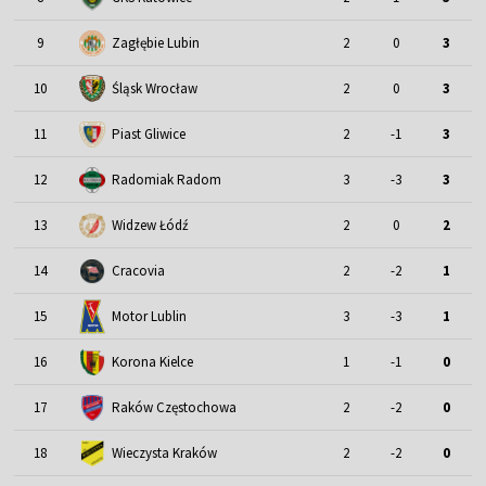
9
Zagłębie Lubin
2
0
3
Śląsk Wrocław
10
2
0
3
11
Piast Gliwice
2
-1
3
12
Radomiak Radom
3
-3
3
13
Widzew Łódź
2
0
2
14
Cracovia
2
-2
1
Motor Lublin
15
3
-3
1
16
Korona Kielce
1
-1
0
17
Raków Częstochowa
2
-2
0
18
Wieczysta Kraków
2
-2
0