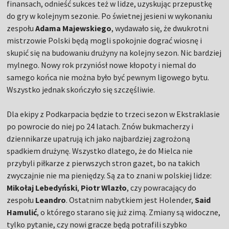
finansach, odnieść sukces też w lidze, uzyskując przepustkę
do gry w kolejnym sezonie. Po świetnej jesieni w wykonaniu
zespołu
Adama Majewskiego
, wydawało się, że dwukrotni
mistrzowie Polski będą mogli spokojnie dograć wiosnę i
skupić się na budowaniu drużyny na kolejny sezon. Nic bardziej
mylnego. Nowy rok przyniósł nowe kłopoty i niemal do
samego końca nie można było być pewnym ligowego bytu.
Wszystko jednak skończyło się szczęśliwie.
Dla ekipy z Podkarpacia będzie to trzeci sezon w Ekstraklasie
po powrocie do niej po 24 latach. Znów bukmacherzy i
dziennikarze upatrują ich jako najbardziej zagrożoną
spadkiem drużynę. Wszystko dlatego, że do Mielca nie
przybyli piłkarze z pierwszych stron gazet, bo na takich
zwyczajnie nie ma pieniędzy. Są za to znani w polskiej lidze:
Mikołaj Lebedyński
,
Piotr Wlazło
, czy powracający do
zespołu
Leandro
. Ostatnim nabytkiem jest Holender,
Said
Hamulić
, o którego starano się już zimą. Zmiany są widoczne,
tylko pytanie, czy nowi gracze będą potrafili szybko