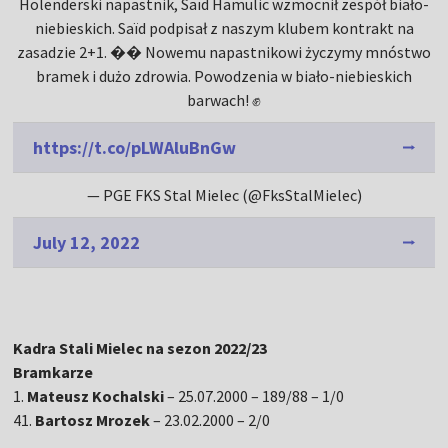
Holenderski napastnik, Saïd Hamulic wzmocnił zespół biało-
niebieskich. Saïd podpisał z naszym klubem kontrakt na
zasadzie 2+1. ��️ Nowemu napastnikowi życzymy mnóstwo
bramek i dużo zdrowia. Powodzenia w biało-niebieskich
barwach! ✊
https://t.co/pLWAluBnGw
— PGE FKS Stal Mielec (@FksStalMielec)
July 12, 2022
Kadra Stali Mielec na sezon 2022/23
Bramkarze
1.
Mateusz Kochalski
– 25.07.2000 – 189/88 – 1/0
41.
Bartosz Mrozek
– 23.02.2000 – 2/0