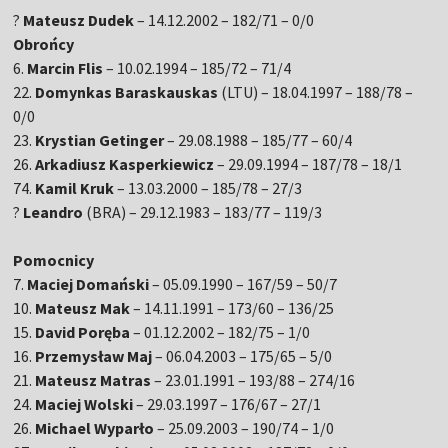
?
Mateusz Dudek
– 14.12.2002 – 182/71 – 0/0
Obrońcy
6.
Marcin Flis
– 10.02.1994 – 185/72 – 71/4
22.
Domynkas Baraskauskas
(LTU) – 18.04.1997 – 188/78 –
0/0
23.
Krystian Getinger
– 29.08.1988 – 185/77 – 60/4
26.
Arkadiusz Kasperkiewicz
– 29.09.1994 – 187/78 – 18/1
74.
Kamil Kruk
– 13.03.2000 – 185/78 – 27/3
?
Leandro
(BRA) – 29.12.1983 – 183/77 – 119/3
Pomocnicy
7.
Maciej Domański
– 05.09.1990 – 167/59 – 50/7
10.
Mateusz Mak
– 14.11.1991 – 173/60 – 136/25
15.
David Poręba
– 01.12.2002 – 182/75 – 1/0
16.
Przemysław Maj
– 06.04.2003 – 175/65 – 5/0
21.
Mateusz Matras
– 23.01.1991 – 193/88 – 274/16
24.
Maciej Wolski
– 29.03.1997 – 176/67 – 27/1
26.
Michael Wyparło
– 25.09.2003 – 190/74 – 1/0