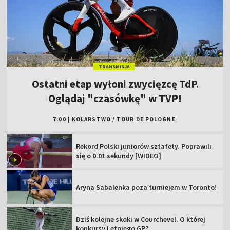
TRANSMISJA
Ostatni etap wyłoni zwycięzcę TdP.
Oglądaj "czasówkę" w TVP!
7:00
|
KOLARSTWO
/
TOUR DE POLOGNE
Rekord Polski juniorów sztafety. Poprawili
się o 0.01 sekundy [WIDEO]
Aryna Sabalenka poza turniejem w Toronto!
Dziś kolejne skoki w Courchevel. O której
konkursy Letniego GP?