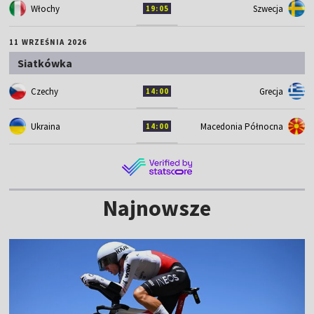
Włochy
Szwecja
19:05
11 WRZEŚNIA 2026
Siatkówka
Czechy
Grecja
14:00
Ukraina
Macedonia Północna
14:00
Najnowsze