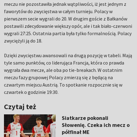
meczu nie pozostawiła jednak wątpliwości, iż jest jednym z
faworytów do zwycięstwa w całym turnieju. Polacy w
pierwszem secie wygrali do 20. W drugim goście z Bałkanów
postawili zdecydowanie większy opór, ale i tak biało-czerwoni
wygrali 27:25. Ostatnia partia była tylko formalnością. Polacy
zwyciężyli ją do 18.
Dzięki zwycięstwu awansowali na drugą pozycję w tabeli. Mają
tyle samo punktów, co liderująca Francja, która co prawda
wygrała dwa mecze, ale oba po tie-breakach. W ostatnim
meczu fazy grupowej Polacy zmierzą się z będącą na
czwartym miejscu Austrią. To spotkanie rozpocznie się w
czwartek o godzinie 19:30.
Czytaj też
Siatkarze pokonali
Słowenię. Czeka ich mecz o
półfinał ME