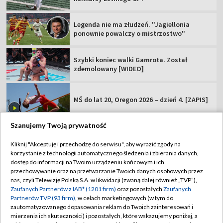
Legenda nie ma złudzeń. "Jagiellonia
ponownie powalczy o mistrzostwo"
Szybki koniec walki Gamrota. Został
zdemolowany [WIDEO]
MŚ do lat 20, Oregon 2026 – dzień 4. [ZAPIS]
Szanujemy Twoją prywatność
Kliknij "Akceptuję i przechodzę do serwisu", aby wyrazić zgody na
korzystanie z technologii automatycznego śledzenia i zbierania danych,
TVP
dostęp do informacji na Twoim urządzeniu końcowym i ich
przechowywanie oraz na przetwarzanie Twoich danych osobowych przez
Abonament TVP
Regulamin TVP
nas, czyli Telewizję Polską S.A. w likwidacji (zwaną dalej również „TVP”),
Polityka prywatności
Sklep TVP
Zaufanych Partnerów z IAB* (1201 firm)
oraz pozostałych
Zaufanych
Partnerów TVP (93 firm)
, w celach marketingowych (w tym do
Biuro Reklamy
Moje zgody
zautomatyzowanego dopasowania reklam do Twoich zainteresowań i
mierzenia ich skuteczności) i pozostałych, które wskazujemy poniżej, a
Oferta Handlowa
Biuro reklamy