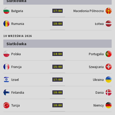
Siatkówka
Bułgaria
Macedonia Północna
17:00
Rumunia
Łotwa
18:00
10 WRZEŚNIA 2026
Siatkówka
Polska
Portugalia
14:00
Francja
Szwajcaria
15:00
Izrael
Ukraina
17:00
Finlandia
Dania
18:00
Turcja
Niemcy
18:00