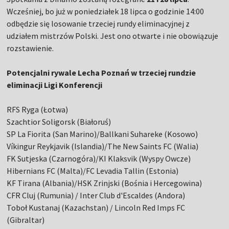
Wcześniej, bo już w poniedziałek 18 lipca o godzinie 14:00
odbędzie się losowanie trzeciej rundy eliminacyjnej z
udziałem mistrzów Polski. Jest ono otwarte i nie obowiązuje
rozstawienie.
Potencjalni rywale Lecha Poznań w trzeciej rundzie
eliminacji Ligi Konferencji
RFS Ryga (Łotwa)
Szachtior Soligorsk (Białoruś)
SP La Fiorita (San Marino)/Ballkani Suhareke (Kosowo)
Víkingur Reykjavik (Islandia)/The New Saints FC (Walia)
FK Sutjeska (Czarnogóra)/KI Klaksvik (Wyspy Owcze)
Hibernians FC (Malta)/FC Levadia Tallin (Estonia)
KF Tirana (Albania)/HSK Zrinjski (Bośnia i Hercegowina)
CFR Cluj (Rumunia) / Inter Club d'Escaldes (Andora)
Toboł Kustanaj (Kazachstan) / Lincoln Red Imps FC
(Gibraltar)