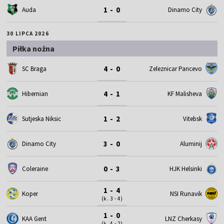
1 - 0
Auda
Dinamo City
30 LIPCA 2026
Piłka nożna
4 - 0
SC Braga
Zeleznicar Pancevo
4 - 1
Hibernian
KF Malisheva
1 - 2
Sutjeska Niksic
Vitebsk
3 - 0
Dinamo City
Aluminij
0 - 3
Coleraine
HJK Helsinki
1 - 4
Koper
NSI Runavik
(k. 3 - 4)
1 - 0
KAA Gent
LNZ Cherkasy
(k. 4 - 2)