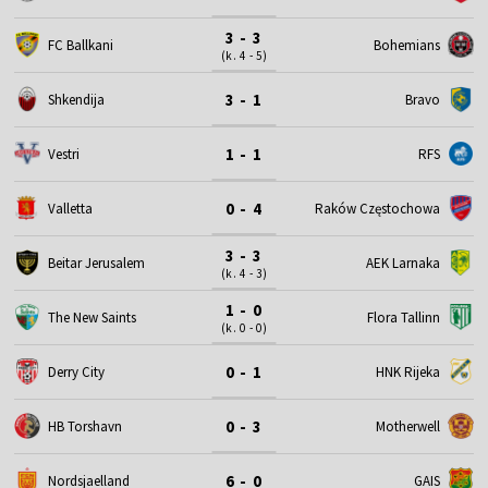
3 - 3
FC Ballkani
Bohemians
(k. 4 - 5)
3 - 1
Shkendija
Bravo
1 - 1
Vestri
RFS
0 - 4
Valletta
Raków Częstochowa
3 - 3
Beitar Jerusalem
AEK Larnaka
(k. 4 - 3)
1 - 0
The New Saints
Flora Tallinn
(k. 0 - 0)
0 - 1
Derry City
HNK Rijeka
0 - 3
HB Torshavn
Motherwell
6 - 0
Nordsjaelland
GAIS