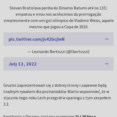
Slovan Bratislava perdia do Dinamo Batumi até os 115',
empatou e virou nos acréscimos da prorrogação
simplesmente com um gol olímpico de Vladimir Weiss, aquele
mesmo que jogou a Copa de 2010.
pic.twitter.com/jx42bcjIeN
— Leonardo Bertozzi (@lbertozzi)
July 13, 2022
Gruzini zaprezentowali się z dobrej strony i zapewne będą
trudnym rywalem dla poznaniaków. Warto wspomnieć, że w
styczniu tego roku Lech przegrał w sparingu z tym zespołem
1:2.
Spotkania z Dinamo zostaną rozegrane
21 i 28 lipca
.