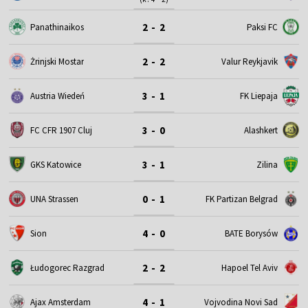
2 - 2
Panathinaikos
Paksi FC
2 - 2
Żrinjski Mostar
Valur Reykjavik
3 - 1
Austria Wiedeń
FK Liepaja
3 - 0
FC CFR 1907 Cluj
Alashkert
3 - 1
GKS Katowice
Zilina
0 - 1
UNA Strassen
FK Partizan Belgrad
4 - 0
Sion
BATE Borysów
2 - 2
Łudogorec Razgrad
Hapoel Tel Aviv
4 - 1
Ajax Amsterdam
Vojvodina Novi Sad