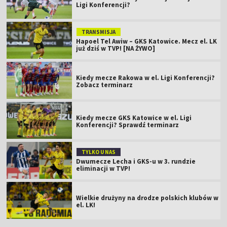
Ligi Konferencji?
TRANSMISJA
Hapoel Tel Awiw – GKS Katowice. Mecz el. LK
już dziś w TVP! [NA ŻYWO]
Kiedy mecze Rakowa w el. Ligi Konferencji?
Zobacz terminarz
Kiedy mecze GKS Katowice w el. Ligi
Konferencji? Sprawdź terminarz
TYLKO U NAS
Dwumecze Lecha i GKS-u w 3. rundzie
eliminacji w TVP!
Wielkie drużyny na drodze polskich klubów w
el. LK!