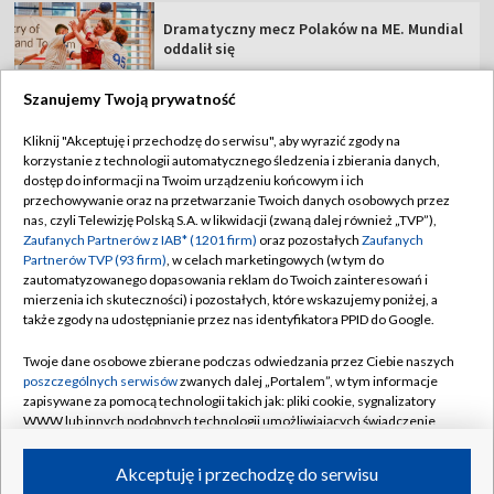
Dramatyczny mecz Polaków na ME. Mundial
oddalił się
Szanujemy Twoją prywatność
Kliknij "Akceptuję i przechodzę do serwisu", aby wyrazić zgody na
korzystanie z technologii automatycznego śledzenia i zbierania danych,
TVP
dostęp do informacji na Twoim urządzeniu końcowym i ich
Abonament TVP
Regulamin TVP
przechowywanie oraz na przetwarzanie Twoich danych osobowych przez
nas, czyli Telewizję Polską S.A. w likwidacji (zwaną dalej również „TVP”),
Polityka prywatności
Sklep TVP
Zaufanych Partnerów z IAB* (1201 firm)
oraz pozostałych
Zaufanych
Partnerów TVP (93 firm)
, w celach marketingowych (w tym do
Biuro Reklamy
Moje zgody
zautomatyzowanego dopasowania reklam do Twoich zainteresowań i
mierzenia ich skuteczności) i pozostałych, które wskazujemy poniżej, a
Oferta Handlowa
Biuro reklamy
także zgody na udostępnianie przez nas identyfikatora PPID do Google.
Telegazeta ogłoszenia
Kontakt
Twoje dane osobowe zbierane podczas odwiedzania przez Ciebie naszych
Emisja w TVP
poszczególnych serwisów
zwanych dalej „Portalem”, w tym informacje
zapisywane za pomocą technologii takich jak: pliki cookie, sygnalizatory
Kanały
Rada Programowa
WWW lub innych podobnych technologii umożliwiających świadczenie
dopasowanych i bezpiecznych usług, personalizację treści oraz reklam,
Ogłoszenia przetargowe
udostępnianie funkcji mediów społecznościowych oraz analizowanie
©2026 Telewizja Polska Spółka Akcyjna w likwidacji
Akceptuję i przechodzę do serwisu
ruchu w Internecie.
Akademia Telewizyjna