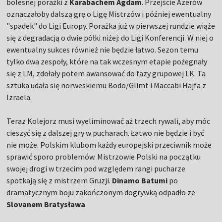
bolesnej porażki z
Karabachem Agdam
. Przejście Azerów
oznaczałoby dalszą grę o Ligę Mistrzów i później ewentualny
"spadek" do Ligi Europy. Porażka już w pierwszej rundzie wiąże
się z degradacją o dwie półki niżej: do Ligi Konferencji. W niej o
ewentualny sukces również nie będzie łatwo. Sezon temu
tylko dwa zespoły, które na tak wczesnym etapie pożegnały
się z LM, zdołały potem awansować do fazy grupowej LK. Ta
sztuka udała się norweskiemu Bodo/Glimt i Maccabi Hajfa z
Izraela.
Teraz Kolejorz musi wyeliminować aż trzech rywali, aby móc
cieszyć się z dalszej gry w pucharach. Łatwo nie będzie i być
nie może. Polskim klubom każdy europejski przeciwnik może
sprawić sporo problemów. Mistrzowie Polski na początku
swojej drogi w trzecim pod względem rangi pucharze
spotkają się z mistrzem Gruzji.
Dinamo Batumi
po
dramatycznym boju zakończonym dogrywką odpadło ze
Slovanem Bratysława
.