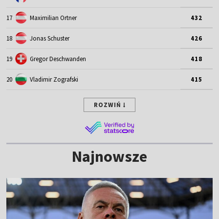
17
Maximilian Ortner
432
18
Jonas Schuster
426
19
Gregor Deschwanden
418
20
Vladimir Zografski
415
ROZWIŃ
Najnowsze