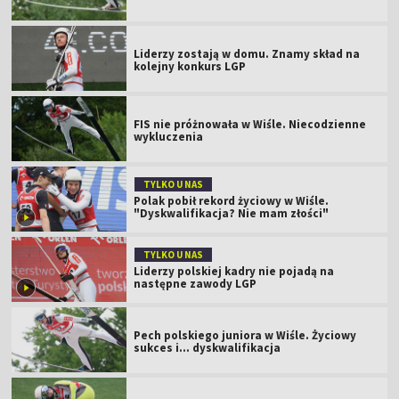
Liderzy zostają w domu. Znamy skład na
kolejny konkurs LGP
FIS nie próżnowała w Wiśle. Niecodzienne
wykluczenia
TYLKO U NAS
Polak pobił rekord życiowy w Wiśle.
"Dyskwalifikacja? Nie mam złości"
TYLKO U NAS
Liderzy polskiej kadry nie pojadą na
następne zawody LGP
Pech polskiego juniora w Wiśle. Życiowy
sukces i... dyskwalifikacja