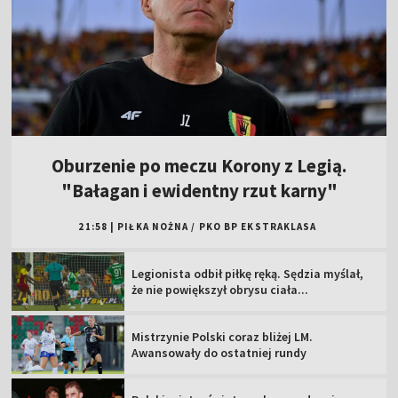
Oburzenie po meczu Korony z Legią.
"Bałagan i ewidentny rzut karny"
21:58
|
PIŁKA NOŻNA
/
PKO BP EKSTRAKLASA
Legionista odbił piłkę ręką. Sędzia myślał,
że nie powiększył obrysu ciała...
Mistrzynie Polski coraz bliżej LM.
Awansowały do ostatniej rundy