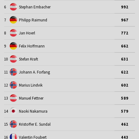
6
Stephan Embacher
992
7
Philipp Raimund
967
8
Jan Hoerl
772
9
Felix Hoffmann
662
10
Stefan Kraft
631
11
Johann A. Forfang
622
12
Marius Lindvik
602
13
Manuel Fettner
589
14
Naoki Nakamura
579
15
Kristoffer E. Sundal
462
16
Valentin Foubert
443