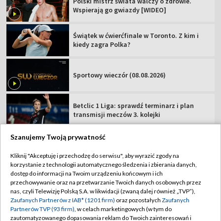
Polski mistrz świata walczy o zdrowie.
Wspierają go gwiazdy [WIDEO]
Świątek w ćwierćfinale w Toronto. Z kim i
kiedy zagra Polka?
Sportowy wieczór (08.08.2026)
Betclic 1 Liga: sprawdź terminarz i plan
transmisji meczów 3. kolejki
Szanujemy Twoją prywatność
Kliknij "Akceptuję i przechodzę do serwisu", aby wyrazić zgody na
korzystanie z technologii automatycznego śledzenia i zbierania danych,
TVP
dostęp do informacji na Twoim urządzeniu końcowym i ich
Abonament TVP
Regulamin TVP
przechowywanie oraz na przetwarzanie Twoich danych osobowych przez
nas, czyli Telewizję Polską S.A. w likwidacji (zwaną dalej również „TVP”),
Polityka prywatności
Sklep TVP
Zaufanych Partnerów z IAB* (1201 firm)
oraz pozostałych
Zaufanych
Partnerów TVP (93 firm)
, w celach marketingowych (w tym do
Biuro Reklamy
Moje zgody
zautomatyzowanego dopasowania reklam do Twoich zainteresowań i