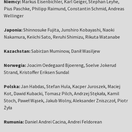
Niemcy:
Markus Eisenbichler, Karl Geiger, Stephan Leyhe,
Pius Paschke, Philipp Raimund, Constantin Schmid, Andreas
Wellinger
Japonia:
Shinnosuke Fujita, Junshiro Kobayashi, Naoki
Nakamura, Keiichi Sato, Reruhi Shimizu, Rikuta Watanabe
Kazachstan:
Sabirżan Muminow, Danił Wasiljew
Norwegia:
Joacim Oedegaard Bjoereng, Soelve Jokerud
Strand, Kristoffer Eriksen Sundal
Polska:
Jan Habdas, Stefan Hula, Kacper Juroszek, Maciej
Kot, Dawid Kubacki, Tomasz Pilch, Andrzej Stękała, Kamil
Stoch, Paweł Wąsek, Jakub Wolny, Aleksander Zniszczoł, Piotr
Żyła
Rumunia:
Daniel Andrei Cacina, Andrei Feldorean