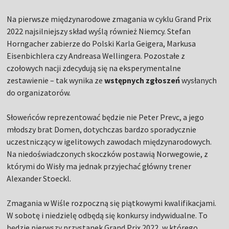
Na pierwsze międzynarodowe zmagania w cyklu Grand Prix
2022 najsilniejszy skład wyślą również Niemcy. Stefan
Horngacher zabierze do Polski Karla Geigera, Markusa
Eisenbichlera czy Andreasa Wellingera. Pozostałe z
czołowych nacji zdecydują się na eksperymentalne
zestawienie – tak wynika ze
wstępnych zgłoszeń
wysłanych
do organizatorów.
Słoweńców reprezentować będzie nie Peter Prevc, a jego
młodszy brat Domen, dotychczas bardzo sporadycznie
uczestniczący w igelitowych zawodach międzynarodowych.
Na niedoświadczonych skoczków postawią Norwegowie, z
którymi do Wisły ma jednak przyjechać główny trener
Alexander Stoeckl.
Zmagania w Wiśle rozpoczną się piątkowymi kwalifikacjami.
W sobotę i niedzielę odbędą się konkursy indywidualne. To
będzie pierwszy przystanek Grand Prix 2022, w którego