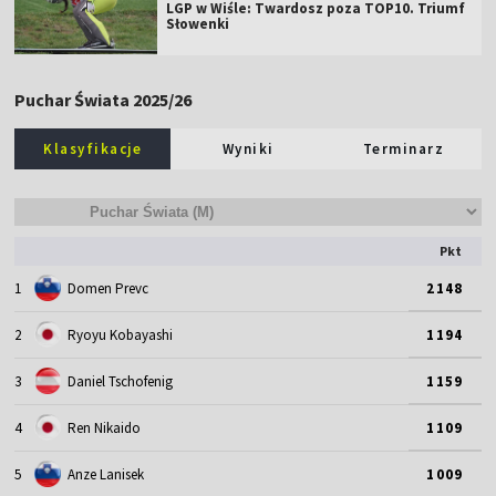
LGP w Wiśle: Twardosz poza TOP10. Triumf
Słowenki
Puchar Świata 2025/26
Klasyfikacje
Wyniki
Terminarz
Pkt
1
Domen Prevc
2148
2
Ryoyu Kobayashi
1194
3
Daniel Tschofenig
1159
4
Ren Nikaido
1109
5
Anze Lanisek
1009