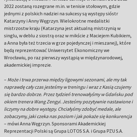
2022 zostaną rozegrane m.in. w tenisie stołowym, gdzie
jednymi z polskich nadziei na sukcesy są występy sióstr
Katarzyny i Anny Węgrzyn. Wielokrotne medalistki
mistrzostw kraju (Katarzyna jest aktualną mistrzynią w
singlu, w deblu z siostrą oraz w mikście z Maciejem Kubikiem,
a Anna była też trzecia w grze pojedynczej i mieszanej), które
będą reprezentować Uniwersytet Ekonomiczny we
Wrocławiu, po raz pierwszy wystąpią w międzynarodowej,
akademickiej imprezie.
–
Może i trwa przerwa między ligowymi sezonami, ale my tak
naprawdę cały czas jesteśmy w treningu i wraz z Kasią czujemy
się bardzo dobrze. Przez tydzień trenowałyśmy w Gdańsku pod
okiem trenera Wang Zengyi. Jesteśmy pozytywnie nastawione i
liczymy na dobre występy. Chciałyśmy zdobyć medale, ale
zobaczymy, jaki czeka nas poziom i jak pokaże się konkurencja
– mówi Anna Węgrzyn. Sponsorami Akademickiej
Reprezentacji Polski są Grupa LOTOS S.A. i Grupa PZU S.A.