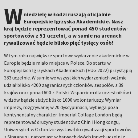
W
niedzielę w Łodzi ruszają oficjalnie
Europejskie Igrzyska Akademickie. Nasz
kraj będzie reprezentować ponad 450 studentów-
sportowców z 51 uczelni, a w sumie na arenach
rywalizować będzie blisko pięć tysięcy osób!
W tym roku największe sportowe wydarzenie akademickie w
Europie będzie miało miejsce w Polsce. Do startu w
Europejskich Igrzyskach Akademickich (EUG 2022) przystąpią
383 uczelnie. W sumie we wszystkich wydarzeniach weźmie
udział blisko 4200 zagranicznych członków zespołów z 39
krajów oraz ponad 600 z Polski. Wsparciem dla uczestników i
widzów będzie służyć blisko 1000 wolontariuszy. Wymiar
imprezy, rozgrywanej w 20 dyscyplinach, wybiega poza
kontynentalny charakter. Imperial Collage London będą
reprezentować drużyny studentów z Chin i Hongkongu,
Uniwersytet w Oxfordzie wystawił do rywalizacji sportowców
z Singapuru, natomiast w barwach dwóch innych uczelni z