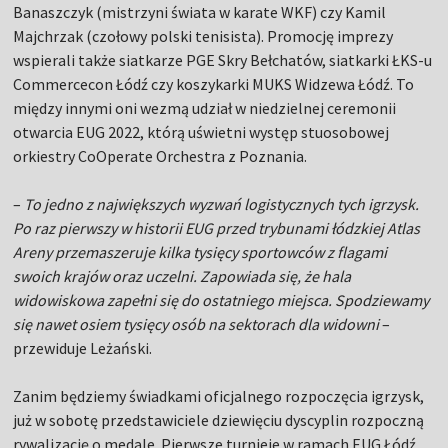
Banaszczyk (mistrzyni świata w karate WKF) czy Kamil
Majchrzak (czołowy polski tenisista). Promocję imprezy
wspierali także siatkarze PGE Skry Bełchatów, siatkarki ŁKS-u
Commercecon Łódź czy koszykarki MUKS Widzewa Łódź. To
między innymi oni wezmą udział w niedzielnej ceremonii
otwarcia EUG 2022, którą uświetni występ stuosobowej
orkiestry CoOperate Orchestra z Poznania.
–
To jedno z największych wyzwań logistycznych tych igrzysk.
Po raz pierwszy w historii EUG przed trybunami łódzkiej Atlas
Areny przemaszeruje kilka tysięcy sportowców z flagami
swoich krajów oraz uczelni. Zapowiada się, że hala
widowiskowa zapełni się do ostatniego miejsca. Spodziewamy
się nawet osiem tysięcy osób na sektorach dla widowni
–
przewiduje Leżański.
Zanim będziemy świadkami oficjalnego rozpoczęcia igrzysk,
już w sobotę przedstawiciele dziewięciu dyscyplin rozpoczną
rywalizację o medale. Pierwsze turnieje w ramach EUG Łódź