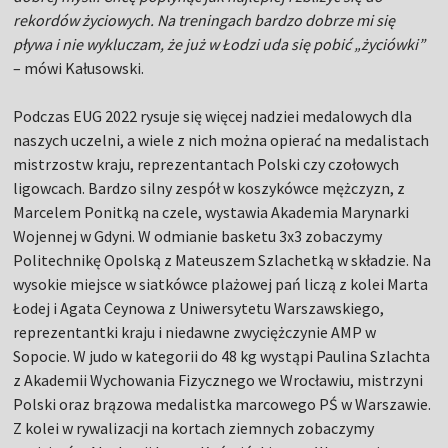
rekordów życiowych. Na treningach bardzo dobrze mi się
pływa i nie wykluczam, że już w Łodzi uda się pobić „życiówki”
– mówi Kałusowski.
Podczas EUG 2022 rysuje się więcej nadziei medalowych dla
naszych uczelni, a wiele z nich można opierać na medalistach
mistrzostw kraju, reprezentantach Polski czy czołowych
ligowcach. Bardzo silny zespół w koszykówce mężczyzn, z
Marcelem Ponitką na czele, wystawia Akademia Marynarki
Wojennej w Gdyni. W odmianie basketu 3x3 zobaczymy
Politechnikę Opolską z Mateuszem Szlachetką w składzie. Na
wysokie miejsce w siatkówce plażowej pań liczą z kolei Marta
Łodej i Agata Ceynowa z Uniwersytetu Warszawskiego,
reprezentantki kraju i niedawne zwyciężczynie AMP w
Sopocie. W judo w kategorii do 48 kg wystąpi Paulina Szlachta
z Akademii Wychowania Fizycznego we Wrocławiu, mistrzyni
Polski oraz brązowa medalistka marcowego PŚ w Warszawie.
Z kolei w rywalizacji na kortach ziemnych zobaczymy