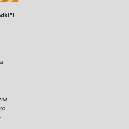
adki"!
ta
nia
go
–