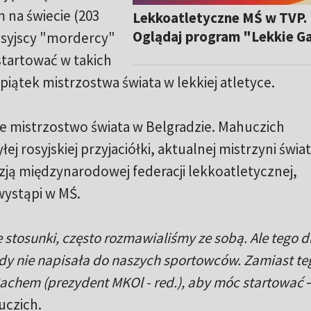
 na świecie (203
Lekkoatletyczne MŚ w TVP.
Oglądaj program "Lekkie G
osyjscy "mordercy"
tartować w takich
iątek mistrzostwa świata w lekkiej atletyce.
e mistrzostwo świata w Belgradzie. Mahuczich
ej rosyjskiej przyjaciółki, aktualnej mistrzyni świa
yzją międzynarodowej federacji lekkoatletycznej,
 wystąpi w MŚ.
 stosunki, często rozmawialiśmy ze sobą. Ale tego d
gdy nie napisała do naszych sportowców. Zamiast te
chem (prezydent MKOl - red.), aby móc startować
uczich.