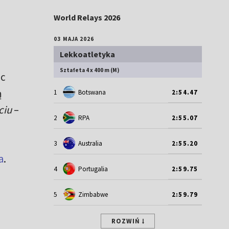
World Relays 2026
03 MAJA 2026
Lekkoatletyka
Sztafeta 4 x 400 m (M)
ąc
ą
1
Botswana
2:54.47
ciu
–
2
RPA
2:55.07
3
Australia
2:55.20
a
.
4
Portugalia
2:59.75
5
Zimbabwe
2:59.79
ROZWIŃ