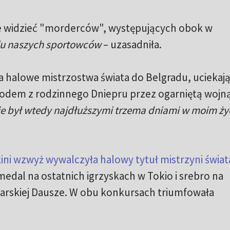
hce widzieć "morderców", występujących obok w
elu naszych sportowców
– uzasadniła.
 halowe mistrzostwa świata do Belgradu, uciekaj
dem z rodzinnego Dniepru przez ogarniętą wojn
e był wtedy najdłuższymi trzema dniami w moim ży
ini wzwyż wywalczyła halowy tytuł mistrzyni świat
dal na ostatnich igrzyskach w Tokio i srebro na
tarskiej Dausze. W obu konkursach triumfowała