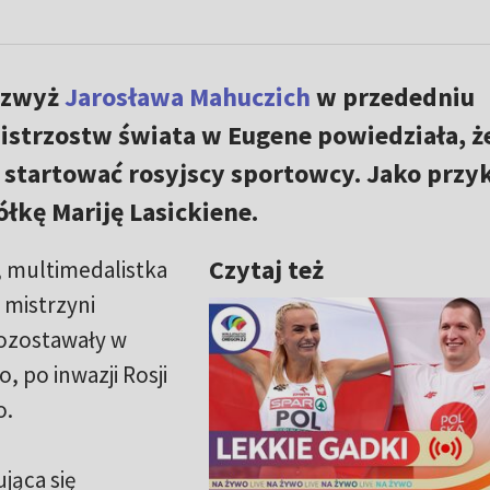
 wzwyż
Jarosława Mahuczich
w przededniu
istrzostw świata w Eugene powiedziała, ż
 startować rosyjscy sportowcy. Jako przy
łkę Mariję Lasickiene.
Czytaj też
, multimedalistka
 mistrzyni
 pozostawały w
, po inwazji Rosji
o.
jąca się