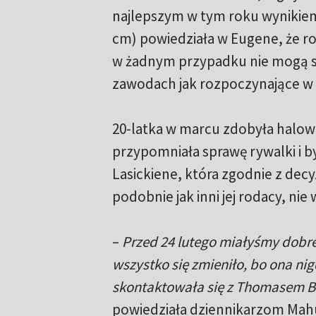
najlepszym w tym roku wynikiem
cm) powiedziała w Eugene, że r
w żadnym przypadku nie mogą s
zawodach jak rozpoczynające w p
20-latka w marcu zdobyła halow
przypomniała sprawę rywalki i był
Lasickiene, która zgodnie z dec
podobnie jak inni jej rodacy, nie
–
Przed 24 lutego miałyśmy dobre
wszystko się zmieniło, bo ona ni
skontaktowała się z Thomasem Ba
powiedziała dziennikarzom Mah