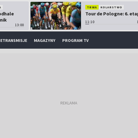
A
TRWA
KOLARSTWO
Podhale
Tour de Pologne: 6. eta
nik
11:10
13:00
ETRANSMISJE
MAGAZYNY
PROGRAM TV