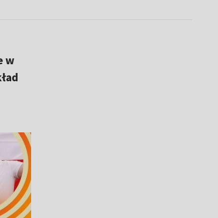
e w
kład