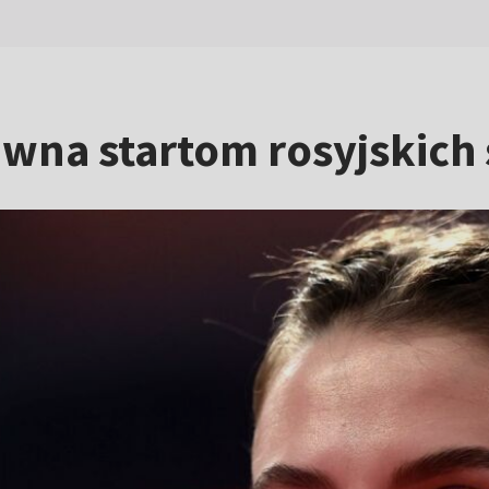
iwna startom rosyjskic