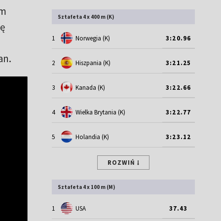
im
Sztafeta 4 x 400 m (K)
ię
1
Norwegia (K)
3:20.96
an.
2
Hiszpania (K)
3:21.25
3
Kanada (K)
3:22.66
4
Wielka Brytania (K)
3:22.77
5
Holandia (K)
3:23.12
ROZWIŃ
Sztafeta 4 x 100 m (M)
1
USA
37.43