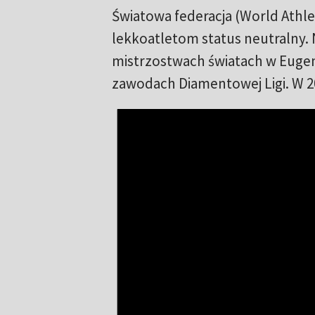
Światowa federacja (World Athlet
lekkoatletom status neutralny. N
mistrzostwach światach w Euge
zawodach Diamentowej Ligi. W 20