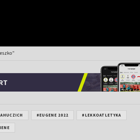
Peszko"
RT
MAHUCZICH
#EUGENE 2022
#LEKKOATLETYKA
IENE