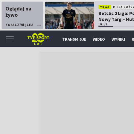
Oglądaj na
TRWA
PIŁKA NOŻN
Betclic 2 Liga: 
żywo
Nowy Targ – Hut
Kraków
10:53
ZOBACZ WIĘCEJ
TRANSMISJE
WIDEO
WYNIKI
R