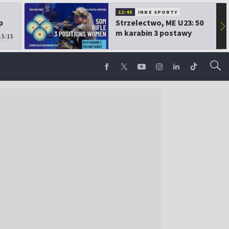
12:45
INNE SPORTY
p
Strzelectwo, ME U23: 50
▶
m karabin 3 postawy
15:15
kobiet