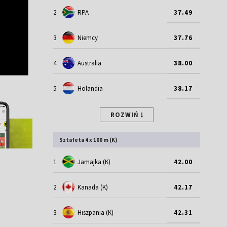
2
RPA
37.49
3
Niemcy
37.76
4
Australia
38.00
5
Holandia
38.17
ROZWIŃ
Sztafeta 4 x 100 m (K)
1
Jamajka (K)
42.00
2
Kanada (K)
42.17
3
Hiszpania (K)
42.31