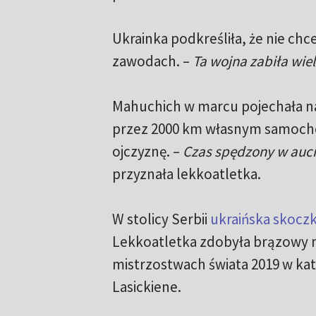
Ukrainka podkreśliła, że nie c
zawodach. –
Ta wojna zabiła wi
Mahuchich w marcu pojechała na
przez 2000 km własnym samocho
ojczyznę. –
Czas spędzony w auci
przyznała lekkoatletka.
W stolicy Serbii
ukraińska skoczk
Lekkoatletka zdobyła brązowy me
mistrzostwach świata 2019 w ka
Lasickiene.