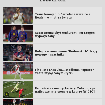
Transferowy hit. Barcelona w walce z
Realem o mistrza świata
Szczęsnemu ubył konkurent. Ter Stegen
wypożyczony
Kolejne wzmocnienie "Królewskich"! Mają
nowego napastnika
Finalista LK szuka... stadionu. Poprzedni
został wyłączony z użytku
Fabiański zakończył karierę. Zobacz jego
najlepsze interwencje w kadrze [WIDEO]