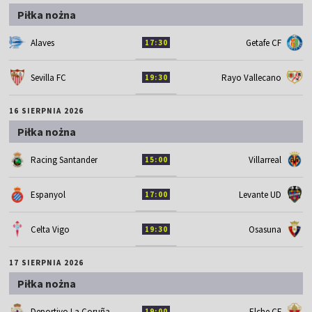
Piłka nożna
Alaves
Getafe CF
17:30
Sevilla FC
Rayo Vallecano
19:30
16 SIERPNIA 2026
Piłka nożna
Racing Santander
Villarreal
15:00
Espanyol
Levante UD
17:00
Celta Vigo
Osasuna
19:30
17 SIERPNIA 2026
Piłka nożna
Deportivo La Coruña
Elche CF
19:00