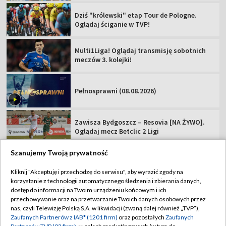
Dziś "królewski" etap Tour de Pologne.
Oglądaj ściganie w TVP!
Multi1Liga! Oglądaj transmisję sobotnich
meczów 3. kolejki!
Pełnosprawni (08.08.2026)
Zawisza Bydgoszcz – Resovia [NA ŻYWO].
Oglądaj mecz Betclic 2 Ligi
Szanujemy Twoją prywatność
Kliknij "Akceptuję i przechodzę do serwisu", aby wyrazić zgody na
korzystanie z technologii automatycznego śledzenia i zbierania danych,
TVP
dostęp do informacji na Twoim urządzeniu końcowym i ich
przechowywanie oraz na przetwarzanie Twoich danych osobowych przez
Abonament TVP
Regulamin TVP
nas, czyli Telewizję Polską S.A. w likwidacji (zwaną dalej również „TVP”),
Polityka prywatności
Sklep TVP
Zaufanych Partnerów z IAB* (1201 firm)
oraz pozostałych
Zaufanych