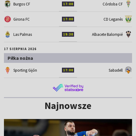
Burgos CF
Córdoba CF
17:00
Girona FC
CD Leganés
17:00
Las Palmas
Albacete Balompié
19:30
17 SIERPNIA 2026
Piłka nożna
Sporting Gijón
Sabadell
17:00
Najnowsze