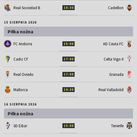
Real Sociedad B
Castellon
18:30
15 SIERPNIA 2026
Piłka nożna
FC Andorra
AD Ceuta FC
15:00
Cadiz CF
Celta Vigo II
17:00
Real Oviedo
Granada
17:00
Mallorca
Real Valladolid
19:30
16 SIERPNIA 2026
Piłka nożna
SD Eibar
Tenerife
15:00