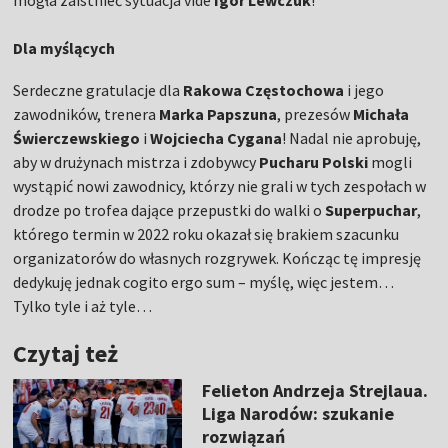
mogła zaistnieć sytuacja vide
Igor Lewczuk
!
Dla myślących
Serdeczne gratulacje dla
Rakowa Częstochowa
i jego
zawodników, trenera
Marka Papszuna
, prezesów
Michała
Świerczewskiego
i
Wojciecha Cygana
! Nadal nie aprobuję,
aby w drużynach mistrza i zdobywcy
Pucharu Polski
mogli
wystąpić nowi zawodnicy, którzy nie grali w tych zespołach w
drodze po trofea dające przepustki do walki o
Superpuchar
,
którego termin w 2022 roku okazał się brakiem szacunku
organizatorów do własnych rozgrywek. Kończąc tę impresję
dedykuję jednak cogito ergo sum – myślę, więc jestem…
Tylko tyle i aż tyle…
Czytaj też
Felieton Andrzeja Strejlaua.
Liga Narodów: szukanie
rozwiązań