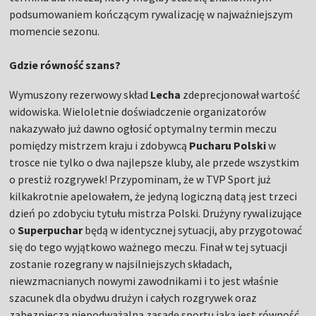
podsumowaniem kończącym rywalizację w najważniejszym
momencie sezonu.
Gdzie równość szans?
Wymuszony rezerwowy skład
Lecha
zdeprecjonował wartość
widowiska. Wieloletnie doświadczenie organizatorów
nakazywało już dawno ogłosić optymalny termin meczu
pomiędzy mistrzem kraju i zdobywcą
Pucharu Polski
w
trosce nie tylko o dwa najlepsze kluby, ale przede wszystkim
o prestiż rozgrywek! Przypominam, że w TVP Sport już
kilkakrotnie apelowałem, że jedyną logiczną datą jest trzeci
dzień po zdobyciu tytułu mistrza Polski. Drużyny rywalizujące
o
Superpuchar
będą w identycznej sytuacji, aby przygotować
się do tego wyjątkowo ważnego meczu. Finał w tej sytuacji
zostanie rozegrany w najsilniejszych składach,
niewzmacnianych nowymi zawodnikami i to jest właśnie
szacunek dla obydwu drużyn i całych rozgrywek oraz
zabezpiecza niepodważalną zasadę sportu jaką jest równość