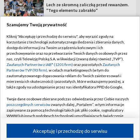
Lech ze skromną zaliczką przed rewanżem.
"Tego elementu zabrakło"
Szanujemy Twoją prywatność
Kliknij "Akceptuję i przechodzę do serwisu", aby wyrazić zgody na
korzystanie z technologii automatycznego śledzenia i zbierania danych,
TVP
dostęp do informacji na Twoim urządzeniu końcowym i ich
Abonament TVP
Regulamin TVP
przechowywanie oraz na przetwarzanie Twoich danych osobowych przez
nas, czyli Telewizję Polską S.A. w likwidacji (zwaną dalej również „TVP”),
Polityka prywatności
Sklep TVP
Zaufanych Partnerów z IAB* (1201 firm)
oraz pozostałych
Zaufanych
Partnerów TVP (93 firm)
, w celach marketingowych (w tym do
Biuro Reklamy
Moje zgody
zautomatyzowanego dopasowania reklam do Twoich zainteresowań i
mierzenia ich skuteczności) i pozostałych, które wskazujemy poniżej, a
Oferta Handlowa
Biuro reklamy
także zgody na udostępnianie przez nas identyfikatora PPID do Google.
Telegazeta ogłoszenia
Kontakt
Twoje dane osobowe zbierane podczas odwiedzania przez Ciebie naszych
Emisja w TVP
poszczególnych serwisów
zwanych dalej „Portalem”, w tym informacje
zapisywane za pomocą technologii takich jak: pliki cookie, sygnalizatory
Kanały
Rada Programowa
WWW lub innych podobnych technologii umożliwiających świadczenie
dopasowanych i bezpiecznych usług, personalizację treści oraz reklam,
Ogłoszenia przetargowe
udostępnianie funkcji mediów społecznościowych oraz analizowanie
©2026 Telewizja Polska Spółka Akcyjna w likwidacji
Akceptuję i przechodzę do serwisu
ruchu w Internecie.
Akademia Telewizyjna