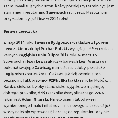
szans rywalizujących drużyn. Każdy późniejszy termin był i jest
złamaniem regulaminu
Superpucharu
, czego klasycznym
przykładem był już finał w 2014 roku!
Sprawa Lewczuka
2 maja 2014 roku
Zawisza Bydgoszcz
w składzie z
Igorem
Lewczukiem
zdobył
Puchar Polski
zwyciężając 6:5 w rzutach
karnych
Zagłębie Lubin
. 9 lipca 2014 roku w meczu o
Superpuchar
Igor Lewczuk
już w barwach Legii Warszawa
pokonał swojego
Zawiszę
, mimo że nie zdobył przecież z
Legią
mistrzostwa kraju. Ciekawe jak dziś oceniają ten
bezsporny fakt prawnicy
PZPN, Ekstraklasy
i obu klubów…
Bardzo ciekawe byłoby stanowisko wyjątkowo mądrego,
dobrego prawnika, dziś rzecznika dyscyplinarnego
PZPN
,
jakim jest
Adam Gilarski
. Minęło osiem lat od wyżej
wymienionego finału i nihil novi – nic nowego, a przecież już
wtedy należało wprowadzić korektę do regulaminu, aby nie