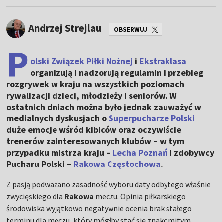
Andrzej Strejlau
OBSERWUJ
P
olski Związek Piłki Nożnej
i
Ekstraklasa
organizują i nadzorują regulamin i przebieg
rozgrywek w kraju na wszystkich poziomach
rywalizacji dzieci, młodzieży i seniorów. W
ostatnich dniach można było jednak zauważyć w
medialnych dyskusjach o
Superpucharze Polski
duże emocje wśród kibiców oraz oczywiście
trenerów zainteresowanych klubów – w tym
przypadku mistrza kraju –
Lecha Poznań
i zdobywcy
Pucharu Polski –
Rakowa Częstochowa
.
Z pasją podważano zasadność wyboru daty odbytego właśnie
zwycięskiego dla
Rakowa
meczu. Opinia piłkarskiego
środowiska wyjątkowo negatywnie ocenia brak stałego
terminu dla meczu, który mógłby stać się znakomitym