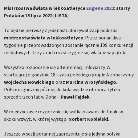
Mistrzostwa świata w lekkoatletyce
Eugene 2022
: starty
Polaków 15 lipca 2022 [LISTA]
To będzie pierwszy z jedenastu dni rywalizacji podczas
mistrzostw świata w lekkoatletyce
. Przez ponad dwa
tygodnie przeprowadzonych zostanie łącznie 109 konkurencji
medalowych. Trzy z nich rozstrzygnie się właśnie w piątek.
Wszystko rozpocznie się od eliminacji młociarzy. W
startującej o godzinie 18. czasu polskiego grupie A zobaczymy
Wojciecha Nowickiego
oraz
Marcina Wrotyńskiego
.
Półtorej godziny później do koła wejdzie obrońca tytułu
sprzed trzech lat w Doha –
Paweł Fajdek
.
W międzyczasie rozpocznie się walka o awans do finału w
skoku wzwyż, w której wystąpi
Norbert Kobielski
.
Jeszcze w sesji porannej zaprezentuje się jedyna polska