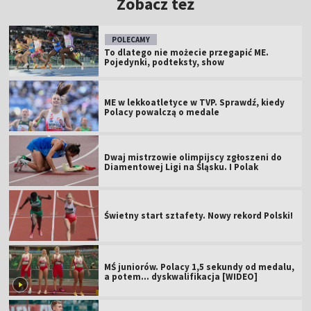
Zobacz też
POLECAMY
To dlatego nie możecie przegapić ME.
Pojedynki, podteksty, show
ME w lekkoatletyce w TVP. Sprawdź, kiedy
Polacy powalczą o medale
Dwaj mistrzowie olimpijscy zgłoszeni do
Diamentowej Ligi na Śląsku. I Polak
Świetny start sztafety. Nowy rekord Polski!
MŚ juniorów. Polacy 1,5 sekundy od medalu,
a potem... dyskwalifikacja [WIDEO]