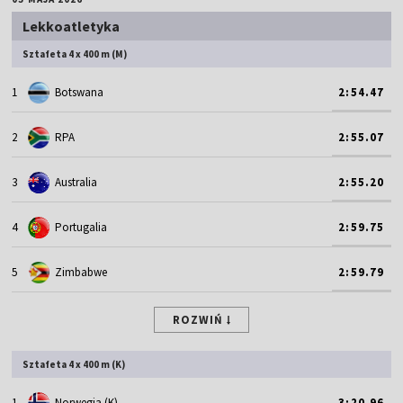
Lekkoatletyka
Sztafeta 4 x 400 m (M)
1
Botswana
2:54.47
2
RPA
2:55.07
3
Australia
2:55.20
4
Portugalia
2:59.75
5
Zimbabwe
2:59.79
ROZWIŃ
Sztafeta 4 x 400 m (K)
1
Norwegia (K)
3:20.96