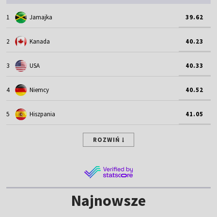
1
Jamajka
39.62
2
Kanada
40.23
3
USA
40.33
4
Niemcy
40.52
5
Hiszpania
41.05
ROZWIŃ
Najnowsze