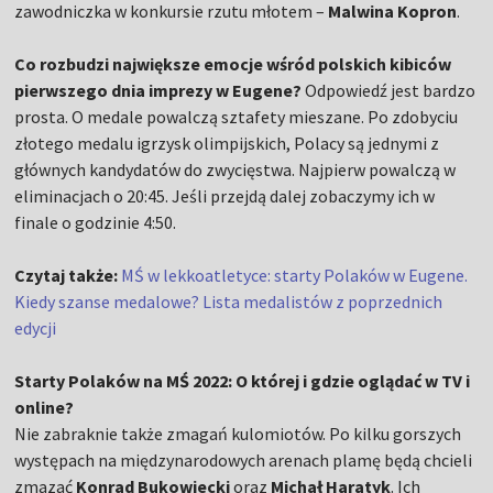
zawodniczka w konkursie rzutu młotem –
Malwina Kopron
.
Co rozbudzi największe emocje wśród polskich kibiców
pierwszego dnia imprezy w Eugene?
Odpowiedź jest bardzo
prosta. O medale powalczą sztafety mieszane. Po zdobyciu
złotego medalu igrzysk olimpijskich, Polacy są jednymi z
głównych kandydatów do zwycięstwa. Najpierw powalczą w
eliminacjach o 20:45. Jeśli przejdą dalej zobaczymy ich w
finale o godzinie 4:50.
Czytaj także:
MŚ w lekkoatletyce: starty Polaków w Eugene.
Kiedy szanse medalowe? Lista medalistów z poprzednich
edycji
Starty Polaków na MŚ 2022: O której i gdzie oglądać w TV i
online?
Nie zabraknie także zmagań kulomiotów. Po kilku gorszych
występach na międzynarodowych arenach plamę będą chcieli
zmazać
Konrad Bukowiecki
oraz
Michał Haratyk
. Ich