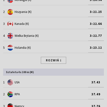
2
Hiszpania (K)
3:21.25
3
Kanada (K)
3:22.66
4
Wielka Brytania (K)
3:22.77
5
Holandia (K)
3:23.12
ROZWIŃ
Sztafeta 4 x 100 m (M)
1
USA
37.43
2
RPA
37.49
3
Niemcy
37.76