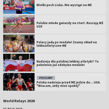
Wielki pech Liska. Nie wystąpi na ME
Polskie młode gwiazdy na start. Ruszają MŚ
U20
Polacy jadą po medale! Znamy skład na
lekkoatletyczne ME
Nadzieja dla polskiej lekkiej atletyki? To
pokolenie już zdobywa medale!
POLECAMY
Polska nadzieja przed ME jedzie do... USA.
"Wracam, żeby mieć spokój"
World Relays 2026
03 MAJA 2026