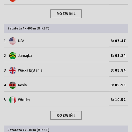
ROZWIŃ
Sztafeta 4 x 400 m (MIKST)
1
USA
3:07.47
2
Jamajka
3:08.24
3
Wielka Brytania
3:09.84
4
Kenia
3:09.93
5
Włochy
3:10.52
ROZWIŃ
Sztafeta 4 x 100 m (MIKST)