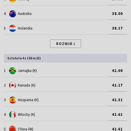
4
Australia
38.00
5
Holandia
38.17
ROZWIŃ
Sztafeta 4 x 100 m (K)
1
Jamajka (K)
42.00
2
Kanada (K)
42.17
3
Hiszpania (K)
42.31
4
Włochy (K)
42.61
5
China (W)
42.61