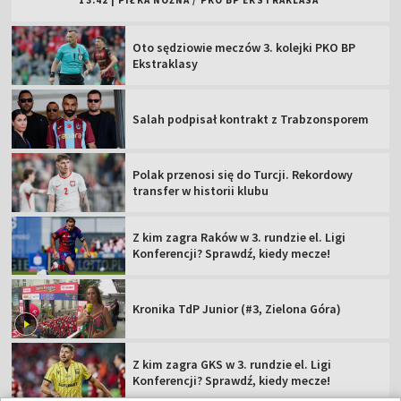
13:42
|
PIŁKA NOŻNA
/
PKO BP EKSTRAKLASA
Oto sędziowie meczów 3. kolejki PKO BP
Ekstraklasy
Salah podpisał kontrakt z Trabzonsporem
Polak przenosi się do Turcji. Rekordowy
transfer w historii klubu
Z kim zagra Raków w 3. rundzie el. Ligi
Konferencji? Sprawdź, kiedy mecze!
Kronika TdP Junior (#3, Zielona Góra)
Z kim zagra GKS w 3. rundzie el. Ligi
Konferencji? Sprawdź, kiedy mecze!