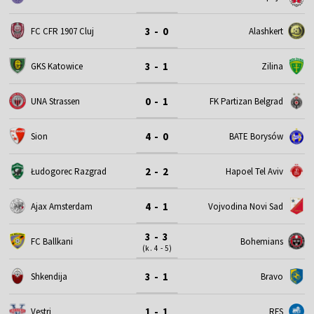
3 - 0
FC CFR 1907 Cluj
Alashkert
3 - 1
GKS Katowice
Zilina
0 - 1
UNA Strassen
FK Partizan Belgrad
4 - 0
Sion
BATE Borysów
2 - 2
Łudogorec Razgrad
Hapoel Tel Aviv
4 - 1
Ajax Amsterdam
Vojvodina Novi Sad
3 - 3
FC Ballkani
Bohemians
(k. 4 - 5)
3 - 1
Shkendija
Bravo
1 - 1
Vestri
RFS