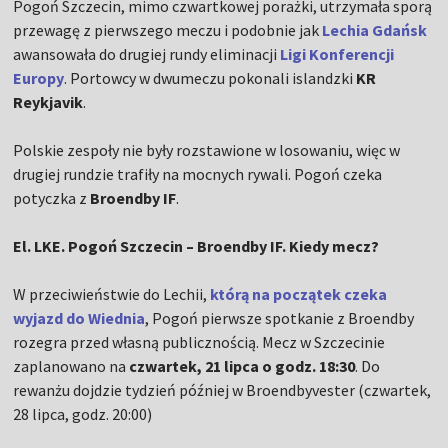
Pogoń Szczecin, mimo czwartkowej porażki, utrzymała sporą
przewagę z pierwszego meczu i podobnie jak
Lechia Gdańsk
awansowała do drugiej rundy eliminacji
Ligi Konferencji
Europy
. Portowcy w dwumeczu pokonali islandzki
KR
Reykjavik
.
Polskie zespoły nie były rozstawione w losowaniu, więc w
drugiej rundzie trafiły na mocnych rywali. Pogoń czeka
potyczka z
Broendby IF
.
El. LKE. Pogoń Szczecin – Broendby IF. Kiedy mecz?
W przeciwieństwie do Lechii,
którą na początek czeka
wyjazd do Wiednia
, Pogoń pierwsze spotkanie z Broendby
rozegra przed własną publicznością. Mecz w Szczecinie
zaplanowano na
czwartek, 21 lipca o godz. 18:30
. Do
rewanżu dojdzie tydzień później w Broendbyvester (czwartek,
28 lipca, godz. 20:00)