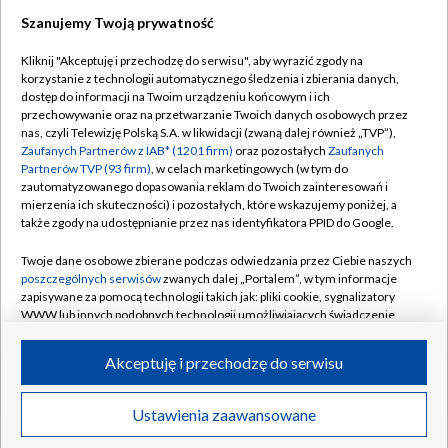
Szanujemy Twoją prywatność
Kliknij "Akceptuję i przechodzę do serwisu", aby wyrazić zgody na
korzystanie z technologii automatycznego śledzenia i zbierania danych,
TVP
dostęp do informacji na Twoim urządzeniu końcowym i ich
Abonament TVP
Regulamin TVP
przechowywanie oraz na przetwarzanie Twoich danych osobowych przez
nas, czyli Telewizję Polską S.A. w likwidacji (zwaną dalej również „TVP”),
Polityka prywatności
Sklep TVP
Zaufanych Partnerów z IAB* (1201 firm)
oraz pozostałych
Zaufanych
Partnerów TVP (93 firm)
, w celach marketingowych (w tym do
Biuro Reklamy
Moje zgody
zautomatyzowanego dopasowania reklam do Twoich zainteresowań i
mierzenia ich skuteczności) i pozostałych, które wskazujemy poniżej, a
Oferta Handlowa
Biuro reklamy
także zgody na udostępnianie przez nas identyfikatora PPID do Google.
Telegazeta ogłoszenia
Kontakt
Twoje dane osobowe zbierane podczas odwiedzania przez Ciebie naszych
Emisja w TVP
poszczególnych serwisów
zwanych dalej „Portalem”, w tym informacje
zapisywane za pomocą technologii takich jak: pliki cookie, sygnalizatory
Kanały
Rada Programowa
WWW lub innych podobnych technologii umożliwiających świadczenie
dopasowanych i bezpiecznych usług, personalizację treści oraz reklam,
Ogłoszenia przetargowe
udostępnianie funkcji mediów społecznościowych oraz analizowanie
©2026 Telewizja Polska Spółka Akcyjna w likwidacji
Akceptuję i przechodzę do serwisu
ruchu w Internecie.
Akademia Telewizyjna
Informacje o nadawcy
Twoje dane osobowe zbierane podczas odwiedzania przez Ciebie
Ustawienia zaawansowane
News
Transmisje
Wideo
Więcej
poszczególnych serwisów
na Portalu, takie jak adresy IP, identyfikatory
Centrum informacji TVP
Twoich urządzeń końcowych i identyfikatory plików cookie, informacje o