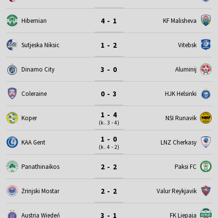
4 - 1
Hibernian
KF Malisheva
1 - 2
Sutjeska Niksic
Vitebsk
3 - 0
Dinamo City
Aluminij
0 - 3
Coleraine
HJK Helsinki
1 - 4
Koper
NSI Runavik
(k. 3 - 4)
1 - 0
KAA Gent
LNZ Cherkasy
(k. 4 - 2)
2 - 2
Panathinaikos
Paksi FC
2 - 2
Żrinjski Mostar
Valur Reykjavik
3 - 1
Austria Wiedeń
FK Liepaja