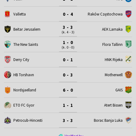
0 - 4
Valletta
Raków Częstochowa
3 - 3
Beitar Jerusalem
AEK Larnaka
(k. 4 - 3)
1 - 0
The New Saints
Flora Tallinn
(k. 0 - 0)
0 - 1
Derry City
HNK Rijeka
0 - 3
HB Torshavn
Motherwell
6 - 0
Nordsjaelland
GAIS
1 - 1
ETO FC Gyor
Atert Bissen
3 - 3
Petrocub-Hincesti
Borac Banja Luka