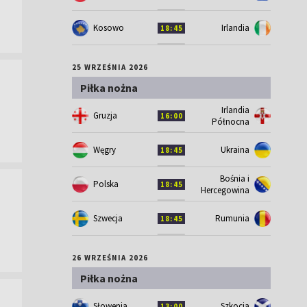
Kosowo
Irlandia
18:45
25 WRZEŚNIA 2026
Piłka nożna
Irlandia
Gruzja
16:00
Północna
Węgry
Ukraina
18:45
Bośnia i
Polska
18:45
Hercegowina
Szwecja
Rumunia
18:45
26 WRZEŚNIA 2026
Piłka nożna
Słowenia
Szkocja
13:00