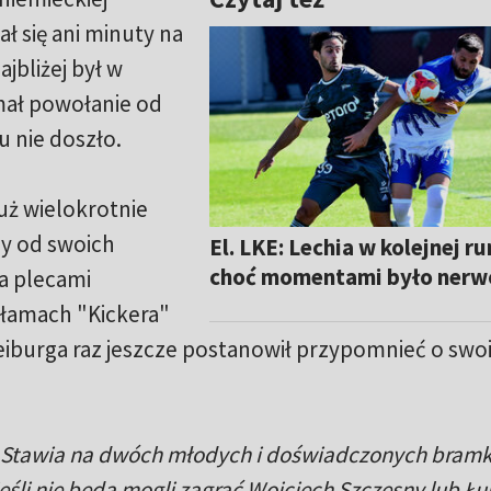
ł się ani minuty na
ajbliżej był w
mał powołanie od
u nie doszło.
już wielokrotnie
zy od swoich
El. LKE: Lechia w kolejnej ru
choć momentami było nerw
a plecami
 łamach "Kickera"
eiburga raz jeszcze postanowił przypomnieć o swo
 Stawia na dwóch młodych i doświadczonych bramk
jeśli nie będą mogli zagrać Wojciech Szczęsny lub Łu