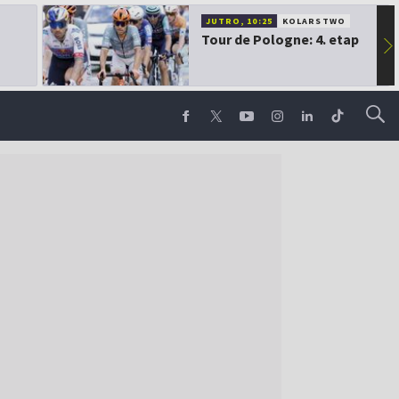
JUTRO, 10:25
KOLARSTWO
Tour de Pologne: 4. etap
▶