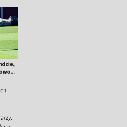
ndzie,
owo...
ich
arzy,
kasz