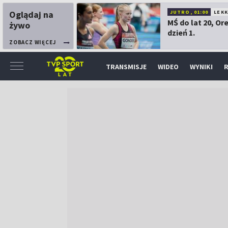
Oglądaj na
JUTRO, 01:00
LEK
MŚ do lat 20, Or
żywo
dzień 1.
ZOBACZ WIĘCEJ
TRANSMISJE
WIDEO
WYNIKI
R