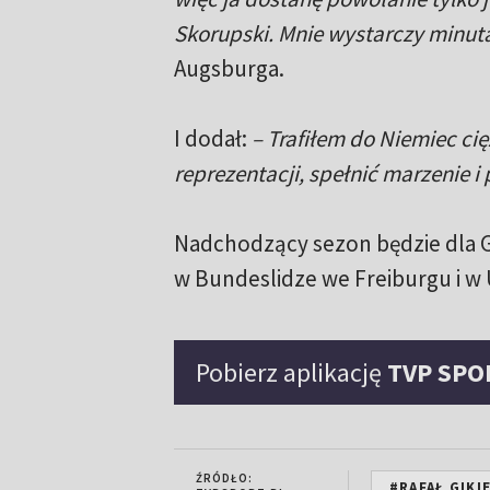
Skorupski. Mnie wystarczy minuta
Augsburga.
I dodał:
– Trafiłem do Niemiec cię
reprezentacji, spełnić marzenie 
Nadchodzący sezon będzie dla G
w Bundeslidze we Freiburgu i w 
Pobierz aplikację
TVP SPO
ŹRÓDŁO:
#RAFAŁ GIKI