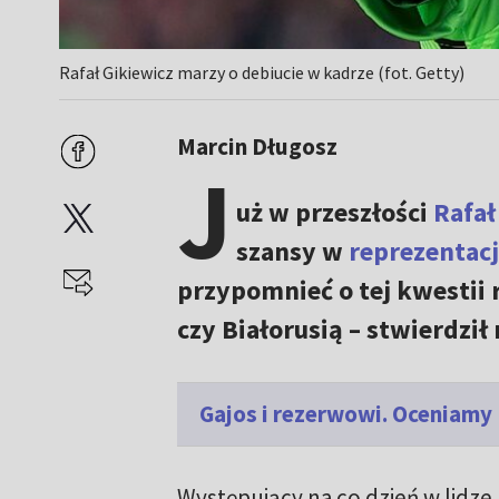
Rafał Gikiewicz marzy o debiucie w kadrze (fot. Getty)
Marcin Długosz
J
uż w przeszłości
Rafał
szansy w
reprezentacj
przypomnieć o tej kwestii 
czy Białorusią – stwierdził
Gajos i rezerwowi. Oceniamy
Występujący na co dzień w lidze 