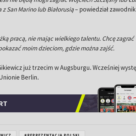
 z San Marino lub Białorusią
– powiedział zawodnik
żką pracą, nie mając wielkiego talentu. Chcę zagrać
i pokazać moim dzieciom, gdzie można zajść.
ikiewicz już trzecim w Augsburgu. Wcześniej wyst
Unionie Berlin.
RT
EWICZ
#REPREZENTACJA POLSKI