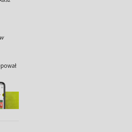
 w
ępował