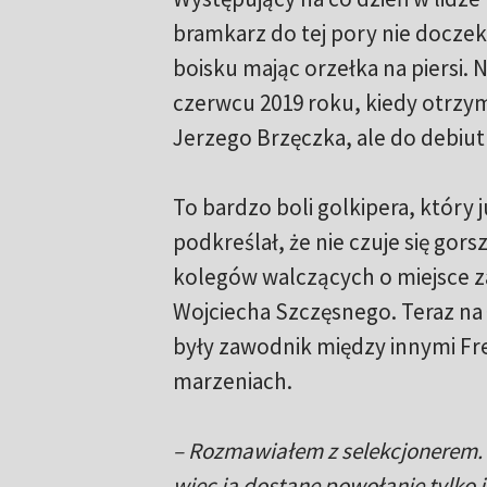
bramkarz do tej pory nie doczeka
boisku mając orzełka na piersi. N
czerwcu 2019 roku, kiedy otrzy
Jerzego Brzęczka, ale do debiut
To bardzo boli golkipera, który 
podkreślał, że nie czuje się gors
kolegów walczących o miejsce z
Wojciecha Szczęsnego. Teraz na
były zawodnik między innymi Fr
marzeniach.
– Rozmawiałem z selekcjonerem.
więc ja dostanę powołanie tylko 