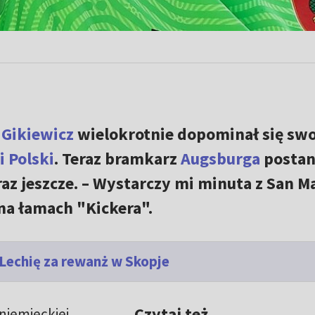
 Gikiewicz
wielokrotnie dopominał się swo
i Polski
. Teraz bramkarz
Augsburga
postan
raz jeszcze. – Wystarczy mi minuta z San M
 na łamach "Kickera".
 Lechię za rewanż w Skopje
Czytaj też
niemieckiej