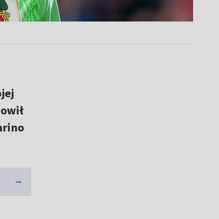
jej
owił
arino