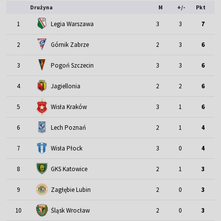
Drużyna
M
+/-
Pkt
1
Legia Warszawa
3
3
7
2
Górnik Zabrze
2
3
6
3
Pogoń Szczecin
3
3
6
4
Jagiellonia
2
2
6
5
Wisła Kraków
3
1
6
6
Lech Poznań
2
1
4
7
Wisła Płock
3
0
4
8
GKS Katowice
2
1
3
9
Zagłębie Lubin
2
0
3
Śląsk Wrocław
10
2
0
3