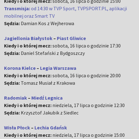
Kiedy i o której mecz:
sobota, 16 lipca o godzinie 15:00
Transmisja:
od 14:30 w TVP Sport, TVPSPORT.PL, aplikacji
mobilnej oraz Smart TV
Sędzia:
Damian Kos z Wejherowa
Jagiellonia Białystok
–
Piast Gliwice
Kiedy i o której mecz:
sobota, 16 lipca o godzinie 17:30
Sędzia:
Daniel Stefański z Bydgoszczy
Korona Kielce
–
Legia Warszawa
Kiedy i o której mecz:
sobota, 16 lipca o godzinie 20:00
Sędzia:
Tomasz Musiał z Krakowa
Radomiak
–
Miedź Legnica
Kiedy i o której mecz:
niedziela, 17 lipca o godzinie 12:30
Sędzia:
Krzysztof Jakubik z Siedlec
Wisła Płock
–
Lechia Gdańsk
Kiedy i o której mecz:
niedziela, 17 lipca o godzinie 15:00