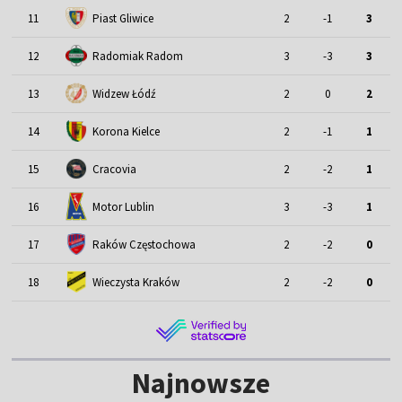
11
Piast Gliwice
2
-1
3
12
Radomiak Radom
3
-3
3
13
Widzew Łódź
2
0
2
14
Korona Kielce
2
-1
1
15
Cracovia
2
-2
1
Motor Lublin
16
3
-3
1
17
Raków Częstochowa
2
-2
0
18
Wieczysta Kraków
2
-2
0
Najnowsze