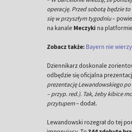
operację. Przed sobotą będzie t
się w przyszłym tygodniu
– powie
na kanale
Meczyki
na platformi
Zobacz także:
Bayern nie wierz
Dziennikarz doskonale zoriento
odbędzie się oficjalna prezenta
prezentację Lewandowskiego po p
– przyp. red.). Tak, żeby kibice m
przytupem
– dodał.
Lewandowski rozegrał do tej por
imponujący. To
344 zdobyte br