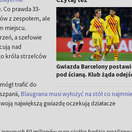
. Co prawda 33-
gów z zespołem, ale
m miejscu.
rzeń, a szefowie
cują nad
 króla strzelców
Gwiazda Barcelony postaw
pod ścianą. Klub żąda odejś
 mógł trafić do
szpanii,
Blaugrana musi wyłożyć na stół co najmnie
 swoją największą gwiazdę oczekują działacze
j pewnych 50 milionów euro ciężko będzie zrealizow