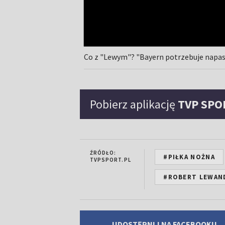
Co z "Lewym"? "Bayern potrzebuje napast
Pobierz aplikację
TVP SPO
ŹRÓDŁO:
#PIŁKA NOŻNA
TVPSPORT.PL
#ROBERT LEWAN
UDOSTĘPNIJ NA FACEBOOKU