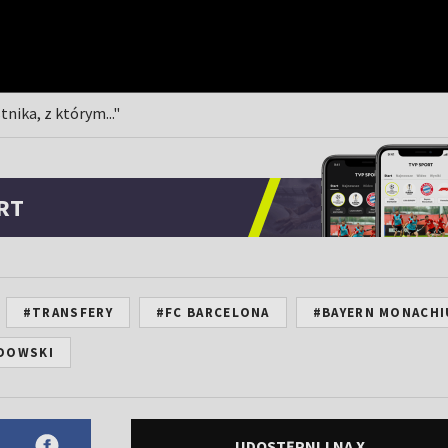
nika, z którym..."
RT
#TRANSFERY
#FC BARCELONA
#BAYERN MONACH
DOWSKI
UDOSTĘPNIJ NA X