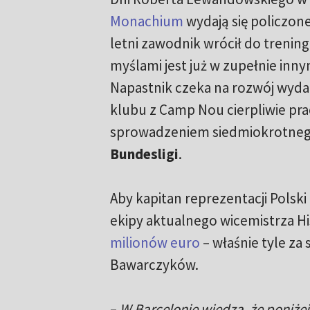
Monachium
wydają się policzone
letni zawodnik wrócił do trenin
myślami jest już w zupełnie inny
Napastnik czeka na rozwój wyda
klubu z Camp Nou cierpliwie pra
sprowadzeniem siedmiokrotnego
Bundesligi
.
Aby kapitan reprezentacji Polski
ekipy aktualnego wicemistrza Hi
milionów euro
– właśnie tyle za
Bawarczyków.
–
W Barcelonie wiedzą, że poniże