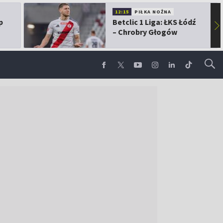
12:15
PIŁKA NOŻNA
p
Betclic 1 Liga: ŁKS Łódź
▶
– Chrobry Głogów