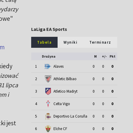
wydarzy
rowe"
LaLiga EA Sports
Tabela
Wyniki
Terminarz
om
Drużyna
M
+/-
Pkt
kiedy
1
Alaves
0
0
0
nizować
2
Athletic Bilbao
0
0
0
1 lipca
3
Atletico Madryt
0
0
0
em i
4
Celta Vigo
0
0
0
5
Deportivo La Coruña
0
0
0
i jest
6
Elche CF
0
0
0