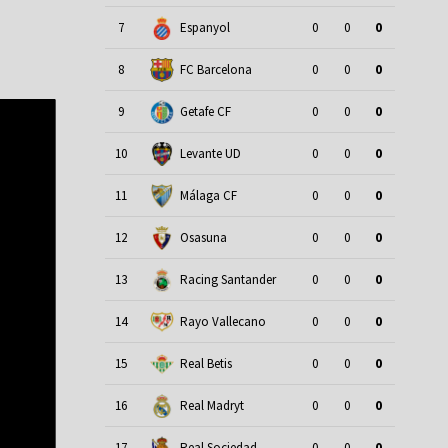
u
7
Espanyol
0
0
0
8
FC Barcelona
0
0
0
9
Getafe CF
0
0
0
10
Levante UD
0
0
0
11
Málaga CF
0
0
0
12
Osasuna
0
0
0
13
Racing Santander
0
0
0
14
Rayo Vallecano
0
0
0
15
Real Betis
0
0
0
16
Real Madryt
0
0
0
17
Real Sociedad
0
0
0