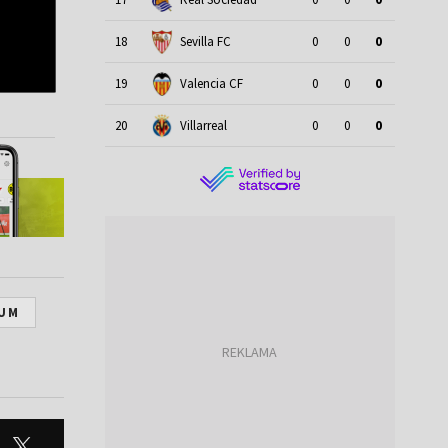
18
Sevilla FC
0
0
0
19
Valencia CF
0
0
0
20
Villarreal
0
0
0
IUM