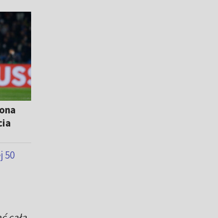
iona
cia
j 50
ać całą