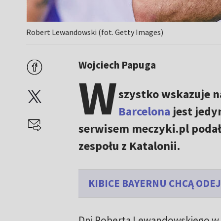
Robert Lewandowski (fot. Getty Images)
Wojciech Papuga
W
szystko wskazuje na
Barcelona
jest jedy
serwisem meczyki.pl podał
zespołu z Katalonii.
KIBICE BAYERNU CHCĄ ODE
Dni Roberta Lewandowskiego w