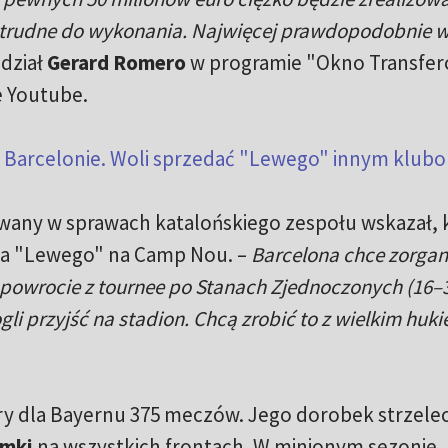
o trudne do wykonania. Najwięcej prawdopodobnie 
dział
Gerard Romero
w programie "Okno Transfe
e Youtube.
y Barcelonie. Woli sprzedać "Lewego" innym klub
wany w sprawach katalońskiego zespołu wskazał, 
cja "Lewego" na Camp Nou. –
Barcelona chce zorga
owrocie z tournee po Stanach Zjednoczonych (16–3
ogli przyjść na stadion. Chcą zrobić to z wielkim huki
y dla Bayernu 375 meczów. Jego dorobek strzeleck
amki
na wszystkich frontach. W minionym sezonie