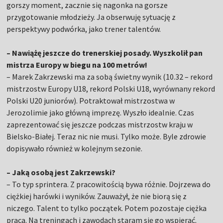
gorszy moment, zacznie się nagonka na gorsze
przygotowanie młodzieży. Ja obserwuję sytuację z
perspektywy podwórka, jako trener talentów.
– Nawiążę jeszcze do trenerskiej posady. Wyszkolił pan
mistrza Europy w biegu na 100 metrów!
– Marek Zakrzewski ma za sobą świetny wynik (10.32 – rekord
mistrzostw Europy U18, rekord Polski U18, wyrównany rekord
Polski U20 juniorów). Potraktował mistrzostwa w
Jerozolimie jako główną imprezę. Wyszło idealnie. Czas
zaprezentować się jeszcze podczas mistrzostw kraju w
Bielsko-Białej. Teraz nic nie musi. Tylko może. Byle zdrowie
dopisywało również w kolejnym sezonie.
– Jaką osobą jest Zakrzewski?
– To typ sprintera. Z pracowitością bywa różnie. Dojrzewa do
ciężkiej harówki i wyników. Zauważył, że nie biorą się z
niczego. Talent to tylko początek. Potem pozostaje ciężka
praca. Na treningach i zawodach staram się go wspierać.