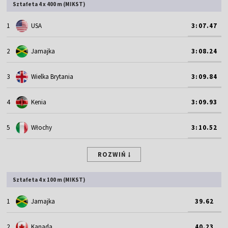
Sztafeta 4 x 400 m (MIKST)
1
USA
3:07.47
2
Jamajka
3:08.24
3
Wielka Brytania
3:09.84
4
Kenia
3:09.93
5
Włochy
3:10.52
ROZWIŃ
Sztafeta 4 x 100 m (MIKST)
1
Jamajka
39.62
2
Kanada
40.23