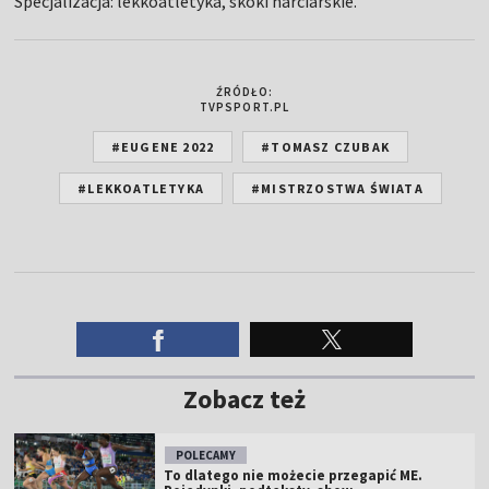
Specjalizacja: lekkoatletyka, skoki narciarskie.
ŹRÓDŁO:
TVPSPORT.PL
#EUGENE 2022
#TOMASZ CZUBAK
#LEKKOATLETYKA
#MISTRZOSTWA ŚWIATA
Zobacz też
POLECAMY
To dlatego nie możecie przegapić ME.