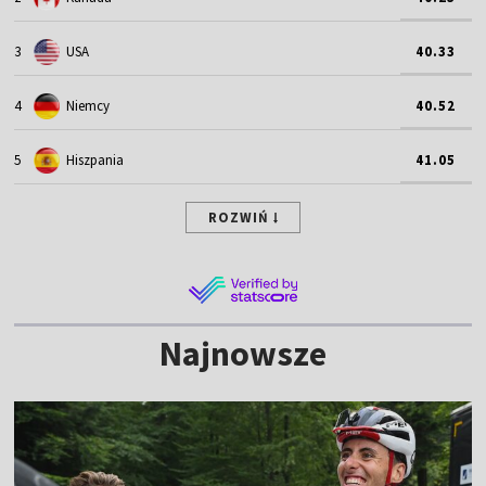
3
USA
40.33
4
Niemcy
40.52
5
Hiszpania
41.05
ROZWIŃ
Najnowsze