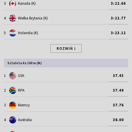
3
Kanada (K)
3:22.66
4
Wielka Brytania (K)
3:22.77
5
Holandia (K)
3:23.12
ROZWIŃ
Sztafeta 4 x 100 m (M)
1
USA
37.43
2
RPA
37.49
3
Niemcy
37.76
4
Australia
38.00