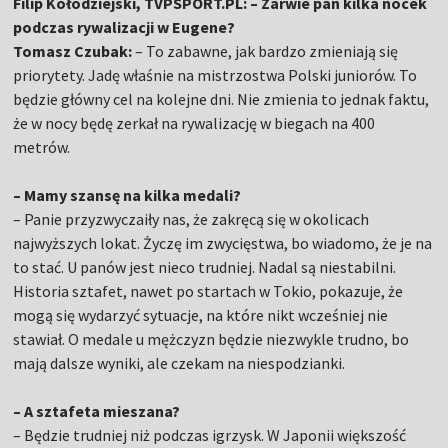
Filip Kołodziejski, TVPSPORT.PL: – Zarwie pan kilka nocek
podczas rywalizacji w Eugene?
Tomasz Czubak:
– To zabawne, jak bardzo zmieniają się
priorytety. Jadę właśnie na mistrzostwa Polski juniorów. To
będzie główny cel na kolejne dni. Nie zmienia to jednak faktu,
że w nocy będę zerkał na rywalizację w biegach na 400
metrów.
– Mamy szansę na kilka medali?
– Panie przyzwyczaiły nas, że zakręcą się w okolicach
najwyższych lokat. Życzę im zwycięstwa, bo wiadomo, że je na
to stać. U panów jest nieco trudniej. Nadal są niestabilni.
Historia sztafet, nawet po startach w Tokio, pokazuje, że
mogą się wydarzyć sytuacje, na które nikt wcześniej nie
stawiał. O medale u mężczyzn będzie niezwykle trudno, bo
mają dalsze wyniki, ale czekam na niespodzianki.
– A sztafeta mieszana?
– Będzie trudniej niż podczas igrzysk. W Japonii większość