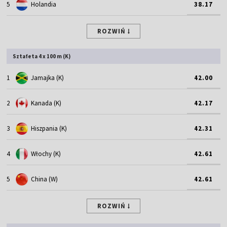
5
Holandia
38.17
ROZWIŃ
Sztafeta 4 x 100 m (K)
1
Jamajka (K)
42.00
2
Kanada (K)
42.17
3
Hiszpania (K)
42.31
4
Włochy (K)
42.61
5
China (W)
42.61
ROZWIŃ