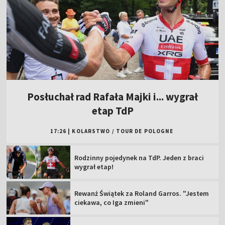
Posłuchał rad Rafała Majki i... wygrał
etap TdP
17:26
|
KOLARSTWO
/
TOUR DE POLOGNE
Rodzinny pojedynek na TdP. Jeden z braci
wygrał etap!
Rewanż Świątek za Roland Garros. "Jestem
ciekawa, co Iga zmieni"