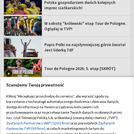
Polska gospodarzem dwóch kolejnych
imprez siatkarskich!
W sobotę "królewski" etap Tour de Pologne.
Oglądaj w TVP!
Popis Polki na najsłynniejszej górze świata!
Jest liderką TdF
Tour de Pologne 2026: 5. etap [SKRÓT]
Szanujemy Twoją prywatność
Kliknij "Akceptuję i przechodzę do serwisu", aby wyrazić zgody na
korzystanie z technologii automatycznego śledzenia i zbierania danych,
TVP
dostęp do informacji na Twoim urządzeniu końcowym i ich
Abonament TVP
Regulamin TVP
przechowywanie oraz na przetwarzanie Twoich danych osobowych przez
nas, czyli Telewizję Polską S.A. w likwidacji (zwaną dalej również „TVP”),
Polityka prywatności
Sklep TVP
Zaufanych Partnerów z IAB* (1201 firm)
oraz pozostałych
Zaufanych
Partnerów TVP (93 firm)
, w celach marketingowych (w tym do
Biuro Reklamy
Moje zgody
zautomatyzowanego dopasowania reklam do Twoich zainteresowań i