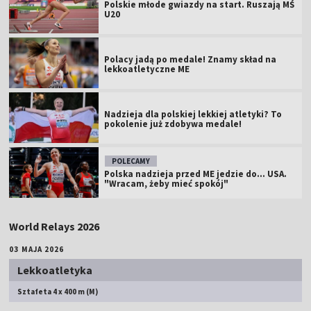
Polskie młode gwiazdy na start. Ruszają MŚ
U20
Polacy jadą po medale! Znamy skład na
lekkoatletyczne ME
Nadzieja dla polskiej lekkiej atletyki? To
pokolenie już zdobywa medale!
POLECAMY
Polska nadzieja przed ME jedzie do... USA.
"Wracam, żeby mieć spokój"
World Relays 2026
03 MAJA 2026
Lekkoatletyka
Sztafeta 4 x 400 m (M)