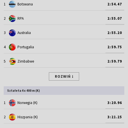
1
Botswana
2:54.47
2
RPA
2:55.07
3
Australia
2:55.20
4
Portugalia
2:59.75
5
Zimbabwe
2:59.79
ROZWIŃ
Sztafeta 4 x 400 m (K)
1
Norwegia (K)
3:20.96
2
Hiszpania (K)
3:21.25