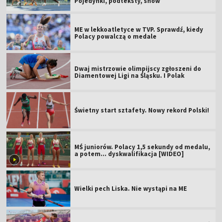
Pojedynki, podteksty, show
ME w lekkoatletyce w TVP. Sprawdź, kiedy
Polacy powalczą o medale
Dwaj mistrzowie olimpijscy zgłoszeni do
Diamentowej Ligi na Śląsku. I Polak
Świetny start sztafety. Nowy rekord Polski!
MŚ juniorów. Polacy 1,5 sekundy od medalu,
a potem... dyskwalifikacja [WIDEO]
Wielki pech Liska. Nie wystąpi na ME