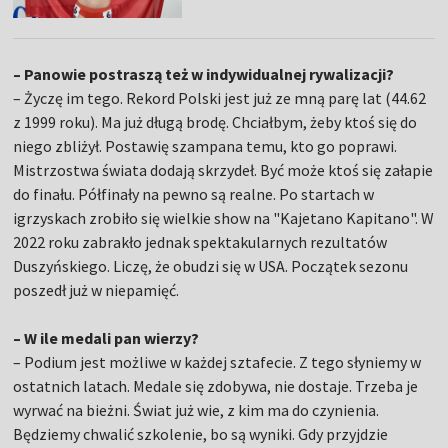
– Panowie postraszą też w indywidualnej rywalizacji?
– Życzę im tego. Rekord Polski jest już ze mną parę lat (44.62
z 1999 roku). Ma już długą brodę. Chciałbym, żeby ktoś się do
niego zbliżył. Postawię szampana temu, kto go poprawi.
Mistrzostwa świata dodają skrzydeł. Być może ktoś się załapie
do finału. Półfinały na pewno są realne. Po startach w
igrzyskach zrobiło się wielkie show na "Kajetano Kapitano". W
2022 roku zabrakło jednak spektakularnych rezultatów
Duszyńskiego. Liczę, że obudzi się w USA. Początek sezonu
poszedł już w niepamięć.
– W ile medali pan wierzy?
– Podium jest możliwe w każdej sztafecie. Z tego słyniemy w
ostatnich latach. Medale się zdobywa, nie dostaje. Trzeba je
wyrwać na bieżni. Świat już wie, z kim ma do czynienia.
Będziemy chwalić szkolenie, bo są wyniki. Gdy przyjdzie