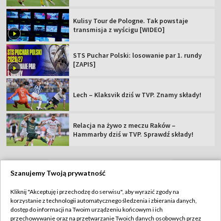
Kulisy Tour de Pologne. Tak powstaje
transmisja z wyścigu [WIDEO]
STS Puchar Polski: losowanie par 1. rundy
[ZAPIS]
Lech – Klaksvik dziś w TVP. Znamy składy!
Relacja na żywo z meczu Raków –
Hammarby dziś w TVP. Sprawdź składy!
Szanujemy Twoją prywatność
TVP
Kliknij "Akceptuję i przechodzę do serwisu", aby wyrazić zgody na
korzystanie z technologii automatycznego śledzenia i zbierania danych,
Abonament TVP
Regulamin TVP
dostęp do informacji na Twoim urządzeniu końcowym i ich
Polityka prywatności
Sklep TVP
przechowywanie oraz na przetwarzanie Twoich danych osobowych przez