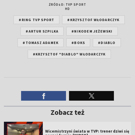
ŹRÓDŁO: TVP SPORT
HD
#RING TVP SPORT
#KRZYSZTOF WŁODARCZYK
#ARTUR SZPILKA
#NIKODEM JEŻEWSKI
#TOMASZ ADAMEK
#BOKS
#DIABLO
#KRZYSZTOF "DIABLO" WŁODARCZYK
Zobacz też
Wicemistrzyni świata w TVP: trener dziwi się