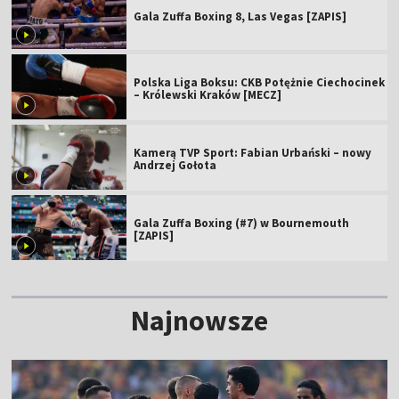
Gala Zuffa Boxing 8, Las Vegas [ZAPIS]
Polska Liga Boksu: CKB Potężnie Ciechocinek
– Królewski Kraków [MECZ]
Kamerą TVP Sport: Fabian Urbański – nowy
Andrzej Gołota
Gala Zuffa Boxing (#7) w Bournemouth
[ZAPIS]
Najnowsze