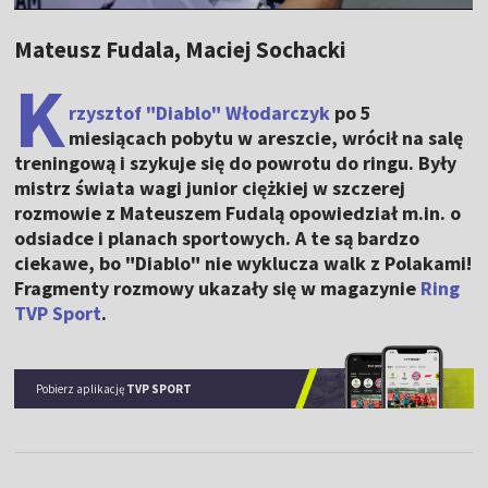
Mateusz Fudala, Maciej Sochacki
K
rzysztof "Diablo" Włodarczyk
po 5
miesiącach pobytu w areszcie, wrócił na salę
treningową i szykuje się do powrotu do ringu. Były
mistrz świata wagi junior ciężkiej w szczerej
rozmowie z Mateuszem Fudalą opowiedział m.in. o
odsiadce i planach sportowych. A te są bardzo
ciekawe, bo "Diablo" nie wyklucza walk z Polakami!
Fragmenty rozmowy ukazały się w magazynie
Ring
TVP Sport
.
Pobierz aplikację
TVP SPORT