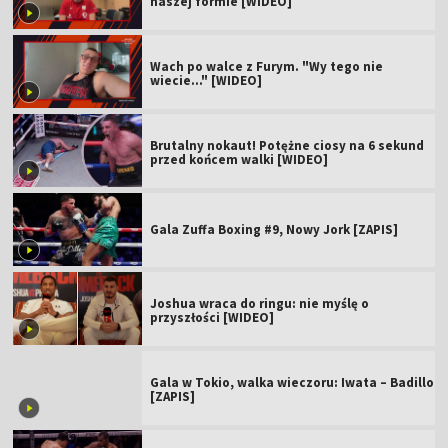
naszej formie [WIDEO]
Wach po walce z Furym. "Wy tego nie
wiecie..." [WIDEO]
Brutalny nokaut! Potężne ciosy na 6 sekund
przed końcem walki [WIDEO]
Gala Zuffa Boxing #9, Nowy Jork [ZAPIS]
Joshua wraca do ringu: nie myślę o
przyszłości [WIDEO]
Gala w Tokio, walka wieczoru: Iwata – Badillo
[ZAPIS]