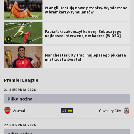
W Anglii testują nowe przepisy. Wymierzone
w bramkarzy-symulantów
Fabiański zakończył karierę. Zobacz jego
najlepsze interwencje w kadrze [WIDEO]
Manchester City traci najlepszego piłkarza
mistrzostw świata!
Premier League
21 SIERPNIA 2026
Piłka nożna
Arsenal
Coventry City
19:00
22 SIERPNIA 2026
Piłka nożna