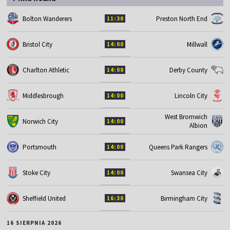
Bolton Wanderers
Preston North End
11:30
Bristol City
Millwall
14:00
Charlton Athletic
Derby County
14:00
Middlesbrough
Lincoln City
14:00
West Bromwich
Norwich City
14:00
Albion
Portsmouth
Queens Park Rangers
14:00
Stoke City
Swansea City
14:00
Sheffield United
Birmingham City
16:30
16 SIERPNIA 2026