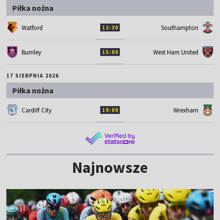
Piłka nożna
Watford
Southampton
12:30
Burnley
West Ham United
15:00
17 SIERPNIA 2026
Piłka nożna
Cardiff City
Wrexham
19:00
Najnowsze