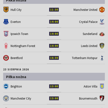
Hull City
Manchester United
11:30
Everton
Crystal Palace
14:00
Ipswich Town
Sunderland
14:00
Nottingham Forest
Leeds United
14:00
Brentford
Tottenham Hotspur
16:30
23 SIERPNIA 2026
Piłka nożna
Brighton
Aston Villa
13:00
Manchester City
Bournemouth
13:00