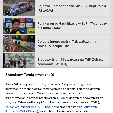
Rajdowe Samochodowe MP – 82. Rajd Polski
[RELACJA]
Polak wygrał klasyfikację w TdP! "To znaczy
dla mnie wiele"
Do ostatniego metra! Tak walczyli na
finiszu 5. etapu TdP
Etapowy triumf Szwajcara na TdP. Zobacz
ceremonię [WIDEO]
Szanujemy Twoją prywatność
Kliknij "Akceptuję i przechodzę do serwisu", aby wyrazić zgody na
korzystanie z technologii automatycznego śledzenia i zbierania danych,
TVP
dostęp do informacji na Twoim urządzeniu końcowym i ich
przechowywanie oraz na przetwarzanie Twoich danych osobowych przez
Abonament TVP
Regulamin TVP
nas, czyli Telewizję Polską S.A. w likwidacji (zwaną dalej również „TVP”),
Polityka prywatności
Sklep TVP
Zaufanych Partnerów z IAB* (1201 firm)
oraz pozostałych
Zaufanych
Partnerów TVP (93 firm)
, w celach marketingowych (w tym do