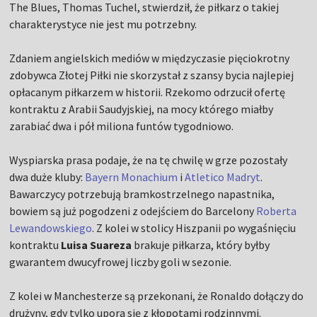
The Blues, Thomas Tuchel, stwierdził, że piłkarz o takiej
charakterystyce nie jest mu potrzebny.
Zdaniem angielskich mediów w międzyczasie pięciokrotny
zdobywca Złotej Piłki nie skorzystał z szansy bycia najlepiej
opłacanym piłkarzem w historii. Rzekomo odrzucił ofertę
kontraktu z Arabii Saudyjskiej, na mocy którego miałby
zarabiać dwa i pół miliona funtów tygodniowo.
Wyspiarska prasa podaje, że na tę chwilę w grze pozostały
dwa duże kluby:
Bayern Monachium
i
Atletico Madryt
.
Bawarczycy potrzebują bramkostrzelnego napastnika,
bowiem są już pogodzeni z odejściem do Barcelony
Roberta
Lewandowskiego
. Z kolei w stolicy Hiszpanii po wygaśnięciu
kontraktu
Luisa Suareza
brakuje piłkarza, który byłby
gwarantem dwucyfrowej liczby goli w sezonie.
Z kolei w Manchesterze są przekonani, że Ronaldo dołączy do
drużyny, gdy tylko upora się z kłopotami rodzinnymi.