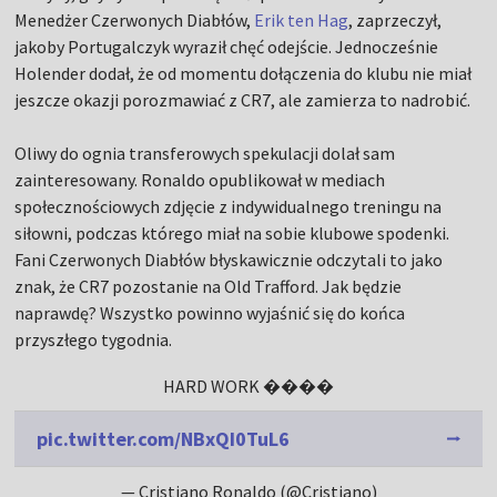
Menedżer Czerwonych Diabłów,
Erik ten Hag
, zaprzeczył,
jakoby Portugalczyk wyraził chęć odejście. Jednocześnie
Holender dodał, że od momentu dołączenia do klubu nie miał
jeszcze okazji porozmawiać z CR7, ale zamierza to nadrobić.
Oliwy do ognia transferowych spekulacji dolał sam
zainteresowany. Ronaldo opublikował w mediach
społecznościowych zdjęcie z indywidualnego treningu na
siłowni, podczas którego miał na sobie klubowe spodenki.
Fani Czerwonych Diabłów błyskawicznie odczytali to jako
znak, że CR7 pozostanie na Old Trafford. Jak będzie
naprawdę? Wszystko powinno wyjaśnić się do końca
przyszłego tygodnia.
HARD WORK ����
pic.twitter.com/NBxQI0TuL6
— Cristiano Ronaldo (@Cristiano)