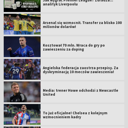
Jak wygrać Premier League? Zdradza...
analityk Liverpoolu
Arsenal się wzmocnił. Transfer za blisko 100
milionów dolarów!
Kosztował 70 mln. Wraca do gry po
zawieszeniu za doping
Angielska federacja zaostrza przepisy. Za
dyskryminację 10 meczów zawieszenia!
Media: trener Howe odchodzi z Newcastle
United
To już oficjalne! Chelsea z kolejnym
wzmocnieniem kadry