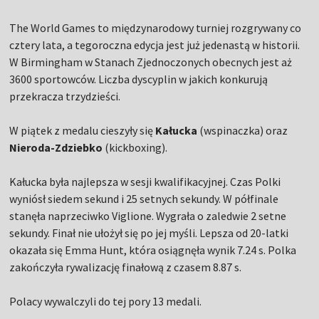
The World Games to międzynarodowy turniej rozgrywany co
cztery lata, a tegoroczna edycja jest już jedenastą w historii.
W Birmingham w Stanach Zjednoczonych obecnych jest aż
3600 sportowców. Liczba dyscyplin w jakich konkurują
przekracza trzydzieści.
W piątek z medalu cieszyły się
Kałucka
(wspinaczka) oraz
Nieroda-Zdziebko
(kickboxing).
Kałucka była najlepsza w sesji kwalifikacyjnej. Czas Polki
wyniósł siedem sekund i 25 setnych sekundy. W półfinale
stanęła naprzeciwko Viglione. Wygrała o zaledwie 2 setne
sekundy. Finał nie ułożył się po jej myśli. Lepsza od 20-latki
okazała się Emma Hunt, która osiągnęła wynik 7.24 s. Polka
zakończyła rywalizację finałową z czasem 8.87 s.
Polacy wywalczyli do tej pory 13 medali.