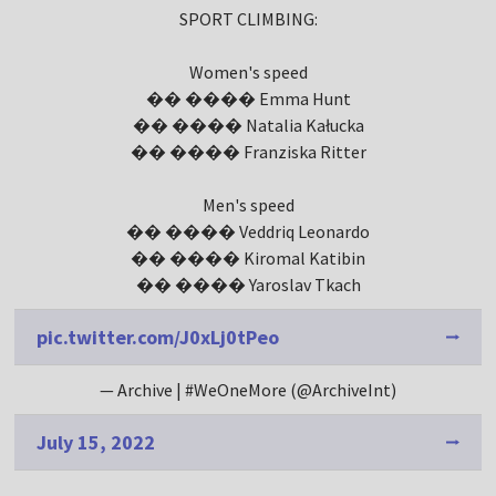
SPORT CLIMBING:
Women's speed
�� ���� Emma Hunt
�� ���� Natalia Kałucka
�� ���� Franziska Ritter
Men's speed
�� ���� Veddriq Leonardo
�� ���� Kiromal Katibin
�� ���� Yaroslav Tkach
pic.twitter.com/J0xLj0tPeo
— Archive | #WeOneMore (@ArchiveInt)
July 15, 2022