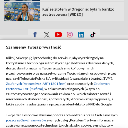
Kuś ze złotem w Oregonie: byłam bardzo
zestresowana [WIDEO]
TVP
Szanujemy Twoją prywatność
Abonament TVP
Regulamin TVP
Kliknij "Akceptuję i przechodzę do serwisu", aby wyrazić zgody na
Polityka prywatności
Sklep TVP
korzystanie z technologii automatycznego śledzenia i zbierania danych,
dostęp do informacji na Twoim urządzeniu końcowym i ich
Biuro Reklamy
Moje zgody
przechowywanie oraz na przetwarzanie Twoich danych osobowych przez
nas, czyli Telewizję Polską S.A. w likwidacji (zwaną dalej również „TVP”),
Oferta Handlowa
Biuro reklamy
Zaufanych Partnerów z IAB* (1201 firm)
oraz pozostałych
Zaufanych
Partnerów TVP (93 firm)
, w celach marketingowych (w tym do
Telegazeta ogłoszenia
Kontakt
zautomatyzowanego dopasowania reklam do Twoich zainteresowań i
Emisja w TVP
mierzenia ich skuteczności) i pozostałych, które wskazujemy poniżej, a
także zgody na udostępnianie przez nas identyfikatora PPID do Google.
Kanały
Rada Programowa
Twoje dane osobowe zbierane podczas odwiedzania przez Ciebie naszych
Ogłoszenia przetargowe
poszczególnych serwisów
zwanych dalej „Portalem”, w tym informacje
©2026 Telewizja Polska Spółka Akcyjna w likwidacji
zapisywane za pomocą technologii takich jak: pliki cookie, sygnalizatory
Akademia Telewizyjna