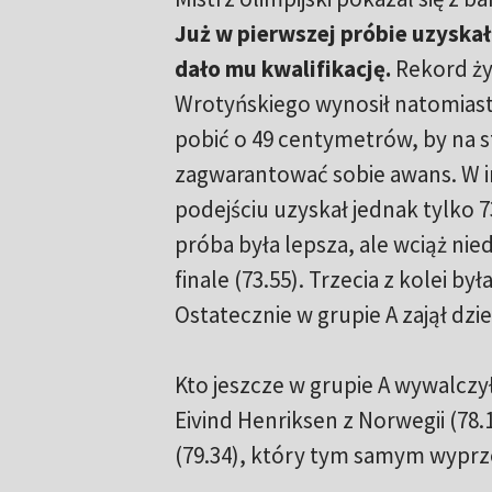
Już w pierwszej próbie uzyskał 
dało mu kwalifikację.
Rekord ż
Wrotyńskiego wynosił natomiast 
pobić o 49 centymetrów, by na 
zagwarantować sobie awans. W 
podejściu uzyskał jednak tylko 7
próba była lepsza, ale wciąż nie
finale (73.55). Trzecia z kolei był
Ostatecznie w grupie A zajął dzi
Kto jeszcze w grupie A wywalcz
Eivind Henriksen z Norwegii (78.
(79.34), który tym samym wyprze