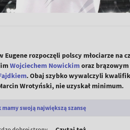
w Eugene rozpoczęli polscy młociarze na cz
kim
Wojciechem Nowickim
oraz brązowym
Fajdkiem
. Obaj szybko wywalczyli kwalifik
 Marcin Wrotyński, nie uzyskał minimum.
ek mamy swoją największą szansę
Czytaj też
ardzo dobrej strony.