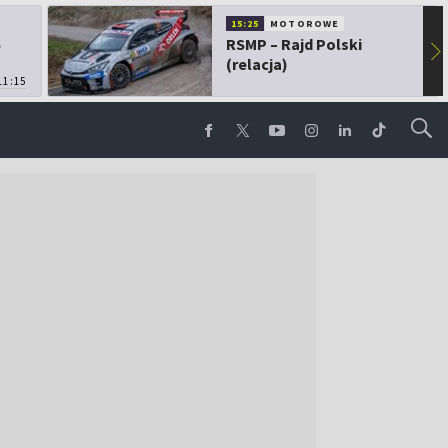
15:25
MOTOROWE
5
RSMP – Rajd Polski
▶
(relacja)
11:15