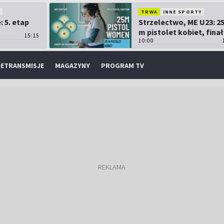
O
TRWA
INNE SPORTY
 5. etap
Strzelectwo, ME U23: 2
m pistolet kobiet, finał
15:15
10:00
ETRANSMISJE
MAGAZYNY
PROGRAM TV