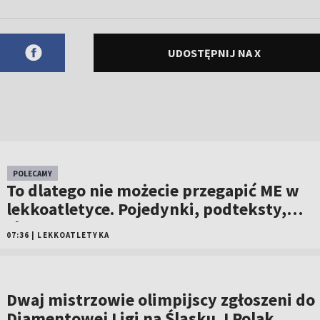
UDOSTĘPNIJ NA X
POLECAMY
To dlatego nie możecie przegapić ME w
lekkoatletyce. Pojedynki, podteksty,
show
07:36
|
LEKKOATLETYKA
Dwaj mistrzowie olimpijscy zgłoszeni do
Diamentowej Ligi na Śląsku. I Polak