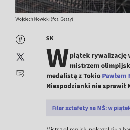
Wojciech Nowicki (fot. Getty)
SK
W
piątek rywalizację 
mistrzem olimpijs
medalistą z Tokio
Pawłem 
Niespodzianki nie sprawił
Filar sztafety na MŚ: w piąt
Mistrz olimpijski pokazał się z b