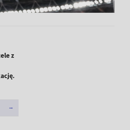
ele z
ację.