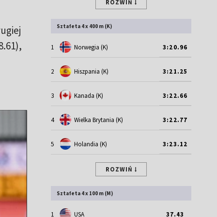
ROZWIŃ
Sztafeta 4 x 400 m (K)
ugiej
8.61),
1
Norwegia (K)
3:20.96
2
Hiszpania (K)
3:21.25
3
Kanada (K)
3:22.66
4
Wielka Brytania (K)
3:22.77
5
Holandia (K)
3:23.12
ROZWIŃ
Sztafeta 4 x 100 m (M)
1
USA
37.43