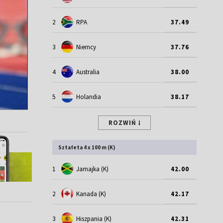
2
RPA
37.49
3
Niemcy
37.76
4
Australia
38.00
5
Holandia
38.17
ROZWIŃ
Sztafeta 4 x 100 m (K)
1
Jamajka (K)
42.00
2
Kanada (K)
42.17
3
Hiszpania (K)
42.31