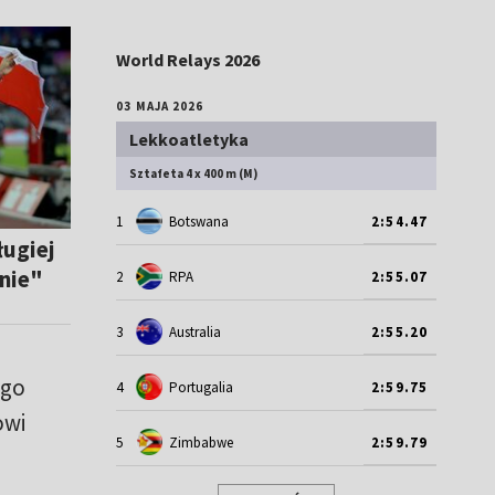
World Relays 2026
03 MAJA 2026
Lekkoatletyka
Sztafeta 4 x 400 m (M)
1
Botswana
2:54.47
ługiej
jnie"
2
RPA
2:55.07
3
Australia
2:55.20
ego
4
Portugalia
2:59.75
owi
5
Zimbabwe
2:59.79