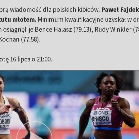
brą wiadomość dla polskich kibiców.
Paweł Fajdek
zutu młotem.
Minimum kwalifikacyjne uzyskał w dr
 osiągnęli je Bence Halasz (79.13), Rudy Winkler (7
Kochan (77.58).
tę 16 lipca o 21:00.