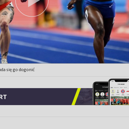
uda się go dogonić
RT