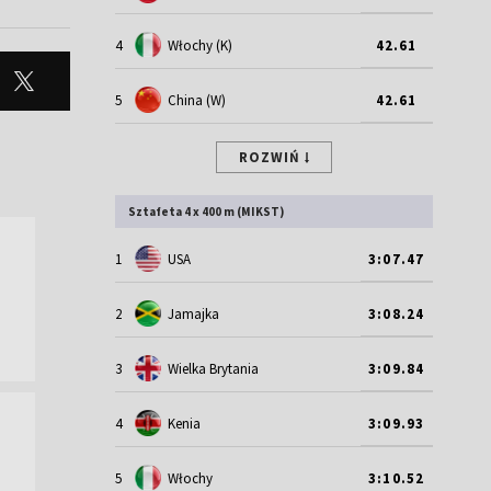
4
Włochy (K)
42.61
5
China (W)
42.61
ROZWIŃ
Sztafeta 4 x 400 m (MIKST)
1
USA
3:07.47
2
Jamajka
3:08.24
3
Wielka Brytania
3:09.84
4
Kenia
3:09.93
5
Włochy
3:10.52