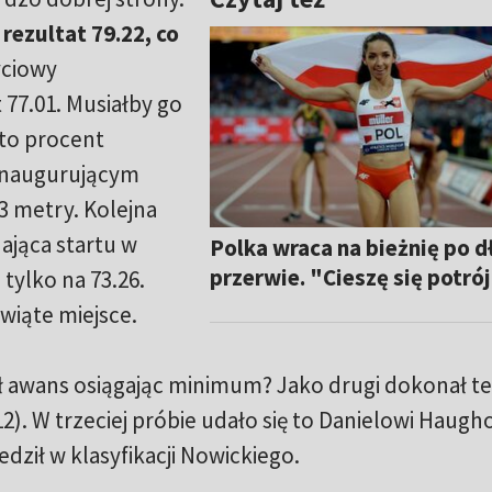
rezultat 79.22, co
yciowy
77.01. Musiałby go
sto procent
inaugurującym
3 metry. Kolejna
dająca startu w
Polka wraca na bieżnię po d
przerwie. "Cieszę się potró
a tylko na 73.26.
ewiąte miejsce.
ył awans osiągając minimum? Jako drugi dokonał t
12). W trzeciej próbie udało się to Danielowi Haugh
dził w klasyfikacji Nowickiego.