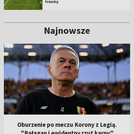
traumy
Najnowsze
Oburzenie po meczu Korony z Legią.
"Bałagan i ewidentny rzut karny"