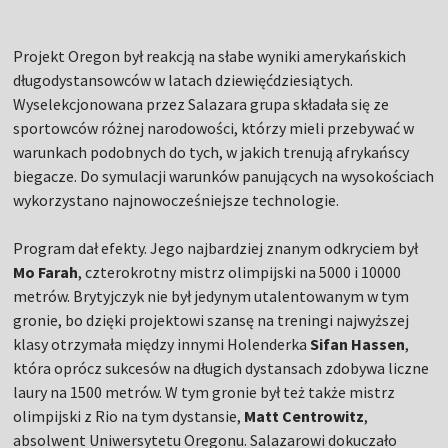
Projekt Oregon był reakcją na słabe wyniki amerykańskich
długodystansowców w latach dziewięćdziesiątych.
Wyselekcjonowana przez Salazara grupa składała się ze
sportowców różnej narodowości, którzy mieli przebywać w
warunkach podobnych do tych, w jakich trenują afrykańscy
biegacze. Do symulacji warunków panujących na wysokościach
wykorzystano najnowocześniejsze technologie.
Program dał efekty. Jego najbardziej znanym odkryciem był
Mo Farah
, czterokrotny mistrz olimpijski na 5000 i 10000
metrów. Brytyjczyk nie był jedynym utalentowanym w tym
gronie, bo dzięki projektowi szansę na treningi najwyższej
klasy otrzymała między innymi Holenderka
Sifan Hassen
,
która oprócz sukcesów na długich dystansach zdobywa liczne
laury na 1500 metrów. W tym gronie był też także mistrz
olimpijski z Rio na tym dystansie,
Matt Centrowitz
,
absolwent Uniwersytetu Oregonu. Salazarowi dokuczało