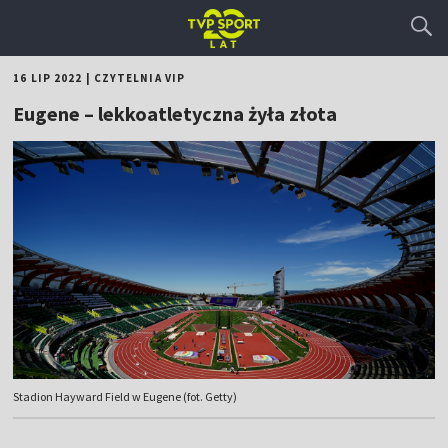
16 LIP 2022
|
CZYTELNIA VIP
Eugene – lekkoatletyczna żyła złota
Stadion Hayward Field w Eugene (fot. Getty)