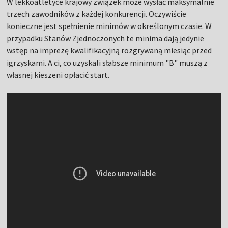
W lekkoatletyce krajowy związek może wysłać maksymalnie
trzech zawodników z każdej konkurencji. Oczywiście
konieczne jest spełnienie minimów w określonym czasie. W
przypadku Stanów Zjednoczonych te minima dają jedynie
wstęp na imprezę kwalifikacyjną rozgrywaną miesiąc przed
igrzyskami. A ci, co uzyskali słabsze minimum "B" muszą z
własnej kieszeni opłacić start.