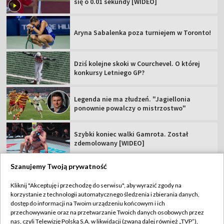
się o 0.01 sekundy [WIDEO]
Aryna Sabalenka poza turniejem w Toronto!
Dziś kolejne skoki w Courchevel. O której
konkursy Letniego GP?
Legenda nie ma złudzeń. "Jagiellonia
ponownie powalczy o mistrzostwo"
Szybki koniec walki Gamrota. Został
zdemolowany [WIDEO]
Szanujemy Twoją prywatność
Kliknij "Akceptuję i przechodzę do serwisu", aby wyrazić zgody na
korzystanie z technologii automatycznego śledzenia i zbierania danych,
TVP
dostęp do informacji na Twoim urządzeniu końcowym i ich
Abonament TVP
Regulamin TVP
przechowywanie oraz na przetwarzanie Twoich danych osobowych przez
nas, czyli Telewizję Polską S.A. w likwidacji (zwaną dalej również „TVP”),