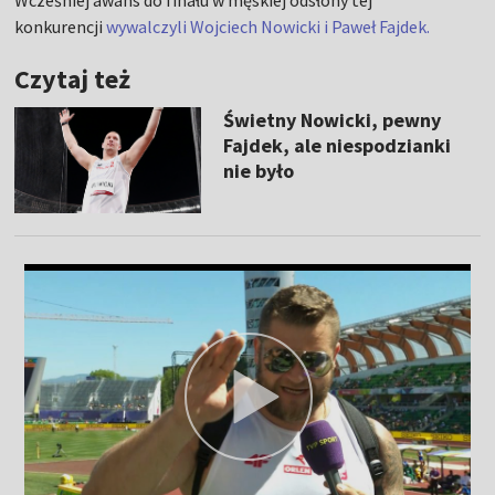
Wcześniej awans do finału w męskiej odsłony tej
konkurencji
wywalczyli Wojciech Nowicki i Paweł Fajdek.
Czytaj też
Świetny Nowicki, pewny
Fajdek, ale niespodzianki
nie było