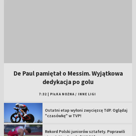
De Paul pamiętał o Messim. Wyjątkowa
dedykacja po golu
7:32
|
PIŁKA NOŻNA
/
INNE LIGI
Ostatni etap wyłoni zwycięzcę TdP. Oglądaj
"czasówkę" w TVP!
Rekord Polski juniorów sztafety. Poprawili