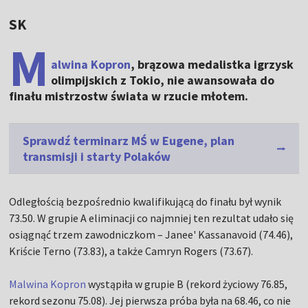
SK
M
alwina Kopron
, brązowa medalistka igrzysk
olimpijskich z Tokio, nie awansowała do
finału mistrzostw świata w rzucie młotem.
Sprawdź terminarz MŚ w Eugene, plan
transmisji i starty Polaków
Odległością bezpośrednio kwalifikującą do finału był wynik
73.50. W grupie A eliminacji co najmniej ten rezultat udało się
osiągnąć trzem zawodniczkom – Janee' Kassanavoid (74.46),
Kriście Terno (73.83), a także Camryn Rogers (73.67).
Malwina Kopron
wystąpiła w grupie B (rekord życiowy 76.85,
rekord sezonu 75.08). Jej pierwsza próba była na 68.46, co nie