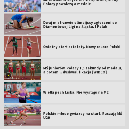
Polacy powalczą o medale
Dwaj mistrzowie olimpijscy zgłoszeni do
Diamentowej Ligi na Śląsku. I Polak
Świetny start sztafety. Nowy rekord Polski!
MŚ juniorów. Polacy 1,5 sekundy od medalu,
a potem... dyskwalifikacja [WIDEO]
Wielki pech Liska. Nie wystąpi na ME
Polskie młode gwiazdy na start. Ruszają MŚ
U20