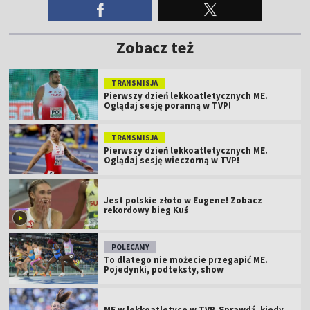
Zobacz też
TRANSMISJA
Pierwszy dzień lekkoatletycznych ME.
Oglądaj sesję poranną w TVP!
TRANSMISJA
Pierwszy dzień lekkoatletycznych ME.
Oglądaj sesję wieczorną w TVP!
Jest polskie złoto w Eugene! Zobacz
rekordowy bieg Kuś
POLECAMY
To dlatego nie możecie przegapić ME.
Pojedynki, podteksty, show
ME w lekkoatletyce w TVP. Sprawdź, kiedy