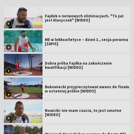
Fajdek o nerwowych eliminacjach. "To już
jest klasyczek" [WIDEO]
ME w lekkoatletyce – dzień 1., sesja poranna
[ZAPIS]
Dobra próba Fajdka na zakończenie
kwalifikacji [WIDEO]
Bukowiecki przypieczętował awans do finału
w ostatniej próbie [WIDEO]
Nowicki: nie mam czucia, to jest smutne
[WIDEO]