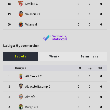
18
Sevilla FC
0
0
0
19
Valencia CF
0
0
0
20
Villarreal
0
0
0
LaLiga Hypermotion
Tabela
Wyniki
Terminarz
Drużyna
M
+/-
Pkt
1
AD Ceuta FC
0
0
0
2
Albacete Balompié
0
0
0
3
Almería
0
0
0
4
Burgos CF
0
0
0