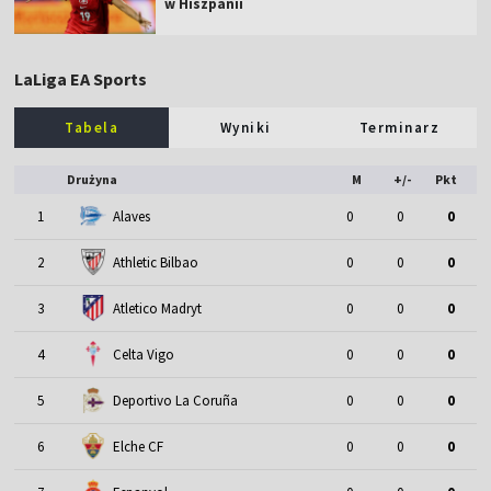
w Hiszpanii
LaLiga EA Sports
Tabela
Wyniki
Terminarz
Drużyna
M
+/-
Pkt
1
Alaves
0
0
0
2
Athletic Bilbao
0
0
0
3
Atletico Madryt
0
0
0
4
Celta Vigo
0
0
0
5
Deportivo La Coruña
0
0
0
6
Elche CF
0
0
0