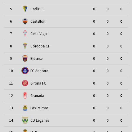
5
Cadiz CF
0
0
0
6
Castellon
0
0
0
7
Celta Vigo II
0
0
0
8
Córdoba CF
0
0
0
9
Eldense
0
0
0
10
FC Andorra
0
0
0
11
Girona FC
0
0
0
12
Granada
0
0
0
13
Las Palmas
0
0
0
14
CD Leganés
0
0
0