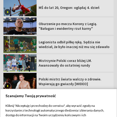
MŚ do lat 20, Oregon: oglądaj 4. dzień
Oburzenie po meczu Korony z Legią.
"Bałagan i ewidentny rzut karny"
Legionista odbił piłkę ręką. Sędzia nie
wiedział, że było inaczej niż mu się zdawało
Mistrzynie Polski coraz bliżej LM.
Awansowały do ostatniej rundy
Polski mistrz świata walczy o zdrowie.
Wspierają go gwiazdy [WIDEO]
Szanujemy Twoją prywatność
Kliknij "Akceptuję i przechodzę do serwisu", aby wyrazić zgody na
korzystanie z technologii automatycznego śledzenia i zbierania danych,
TVP
dostęp do informacji na Twoim urządzeniu końcowym i ich