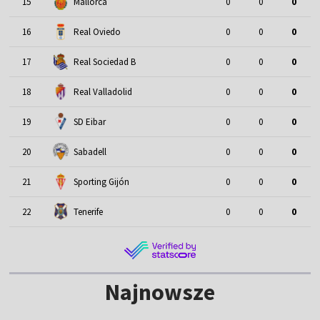
15
Mallorca
0
0
0
16
Real Oviedo
0
0
0
17
Real Sociedad B
0
0
0
18
Real Valladolid
0
0
0
19
SD Eibar
0
0
0
20
Sabadell
0
0
0
21
Sporting Gijón
0
0
0
22
Tenerife
0
0
0
Najnowsze