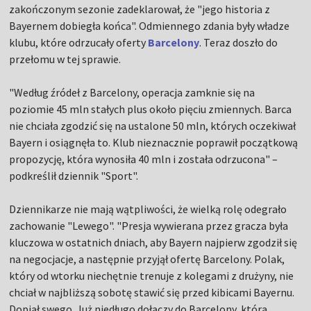
zakończonym sezonie zadeklarował, że "jego historia z
Bayernem dobiegła końca". Odmiennego zdania były władze
klubu, które odrzucały oferty
Barcelony
. Teraz doszło do
przełomu w tej sprawie.
"Według źródeł z Barcelony, operacja zamknie się na
poziomie 45 mln stałych plus około pięciu zmiennych. Barca
nie chciała zgodzić się na ustalone 50 mln, których oczekiwał
Bayern i osiągnęła to. Klub nieznacznie poprawił początkową
propozycję, która wynosiła 40 mln i została odrzucona" –
podkreślił dziennik "Sport".
Dziennikarze nie mają wątpliwości, że wielką rolę odegrało
zachowanie "Lewego". "Presja wywierana przez gracza była
kluczowa w ostatnich dniach, aby Bayern najpierw zgodził się
na negocjacje, a następnie przyjął ofertę Barcelony. Polak,
który od wtorku niechętnie trenuje z kolegami z drużyny, nie
chciał w najbliższą sobotę stawić się przed kibicami Bayernu.
Dopiął swego. Już niedługo dołączy do Barcelony, która