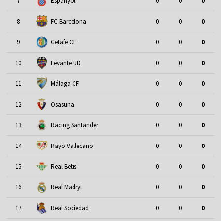
7
Espanyol
0
0
0
8
FC Barcelona
0
0
0
9
Getafe CF
0
0
0
10
Levante UD
0
0
0
11
Málaga CF
0
0
0
12
Osasuna
0
0
0
13
Racing Santander
0
0
0
14
Rayo Vallecano
0
0
0
15
Real Betis
0
0
0
16
Real Madryt
0
0
0
17
Real Sociedad
0
0
0