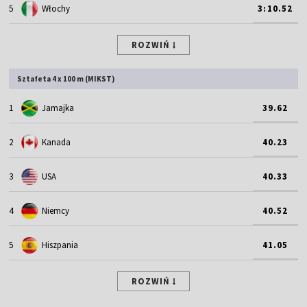
5
Włochy
3:10.52
ROZWIŃ
Sztafeta 4 x 100 m (MIKST)
1
Jamajka
39.62
2
Kanada
40.23
3
USA
40.33
4
Niemcy
40.52
5
Hiszpania
41.05
ROZWIŃ