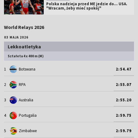
Polska nadzieja przed ME jedzie do... USA.
"Wracam, żeby mieć spokój"
World Relays 2026
03 MAJA 2026
Lekkoatletyka
Sztafeta 4 x 400 m (M)
1
Botswana
2:54.47
2
RPA
2:55.07
3
Australia
2:55.20
4
Portugalia
2:59.75
5
Zimbabwe
2:59.79