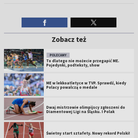
Zobacz też
POLECAMY
To dlatego nie możecie przegapić ME.
Pojedynki, podteksty, show
ME w lekkoatletyce w TVP. Sprawdź, kiedy
Polacy powalczą o medale
Dwaj mistrzowie olimpijscy zgłoszeni do
Diamentowej Ligi na Śląsku. I Polak
Świetny start sztafety. Nowy rekord Polski!