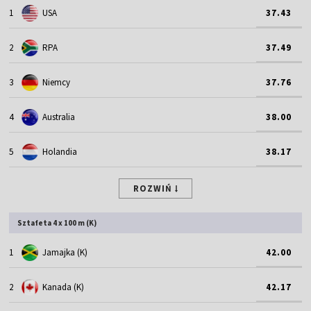
1
USA
37.43
2
RPA
37.49
3
Niemcy
37.76
4
Australia
38.00
5
Holandia
38.17
ROZWIŃ
Sztafeta 4 x 100 m (K)
1
Jamajka (K)
42.00
2
Kanada (K)
42.17