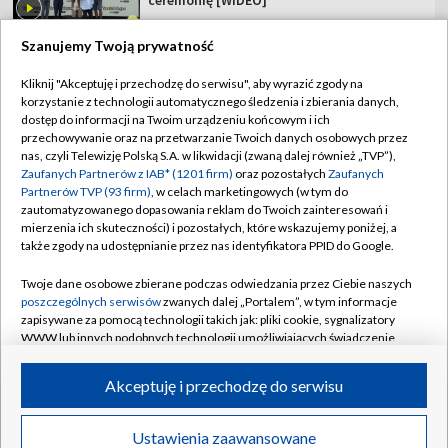
Szanujemy Twoją prywatność
Kliknij "Akceptuję i przechodzę do serwisu", aby wyrazić zgody na
korzystanie z technologii automatycznego śledzenia i zbierania danych,
TVP
dostęp do informacji na Twoim urządzeniu końcowym i ich
Abonament TVP
Regulamin TVP
przechowywanie oraz na przetwarzanie Twoich danych osobowych przez
nas, czyli Telewizję Polską S.A. w likwidacji (zwaną dalej również „TVP”),
Polityka prywatności
Sklep TVP
Zaufanych Partnerów z IAB* (1201 firm)
oraz pozostałych
Zaufanych
Partnerów TVP (93 firm)
, w celach marketingowych (w tym do
Biuro Reklamy
Moje zgody
zautomatyzowanego dopasowania reklam do Twoich zainteresowań i
mierzenia ich skuteczności) i pozostałych, które wskazujemy poniżej, a
Oferta Handlowa
Biuro reklamy
także zgody na udostępnianie przez nas identyfikatora PPID do Google.
Telegazeta ogłoszenia
Kontakt
Twoje dane osobowe zbierane podczas odwiedzania przez Ciebie naszych
Emisja w TVP
poszczególnych serwisów
zwanych dalej „Portalem”, w tym informacje
zapisywane za pomocą technologii takich jak: pliki cookie, sygnalizatory
Kanały
Rada Programowa
WWW lub innych podobnych technologii umożliwiających świadczenie
dopasowanych i bezpiecznych usług, personalizację treści oraz reklam,
Ogłoszenia przetargowe
udostępnianie funkcji mediów społecznościowych oraz analizowanie
©2026 Telewizja Polska Spółka Akcyjna w likwidacji
Akceptuję i przechodzę do serwisu
ruchu w Internecie.
Akademia Telewizyjna
Informacje o nadawcy
Twoje dane osobowe zbierane podczas odwiedzania przez Ciebie
Ustawienia zaawansowane
News
Transmisje
Wideo
Więcej
poszczególnych serwisów
na Portalu, takie jak adresy IP, identyfikatory