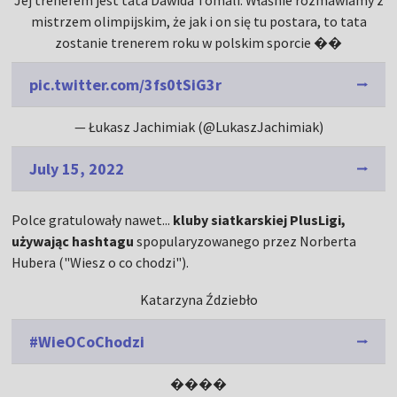
Jej trenerem jest tata Dawida Tomali. Właśnie rozmawiamy z
mistrzem olimpijskim, że jak i on się tu postara, to tata
zostanie trenerem roku w polskim sporcie ��
pic.twitter.com/3fs0tSiG3r
— Łukasz Jachimiak (@LukaszJachimiak)
July 15, 2022
Polce gratulowały nawet...
kluby siatkarskiej PlusLigi,
używając hashtagu
spopularyzowanego przez Norberta
Hubera ("Wiesz o co chodzi").
Katarzyna Ździebło
#WieOCoChodzi
����