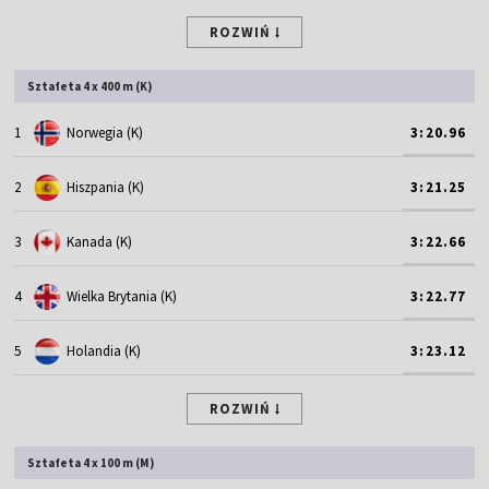
ROZWIŃ
Sztafeta 4 x 400 m (K)
1
Norwegia (K)
3:20.96
2
Hiszpania (K)
3:21.25
3
Kanada (K)
3:22.66
4
Wielka Brytania (K)
3:22.77
5
Holandia (K)
3:23.12
ROZWIŃ
Sztafeta 4 x 100 m (M)