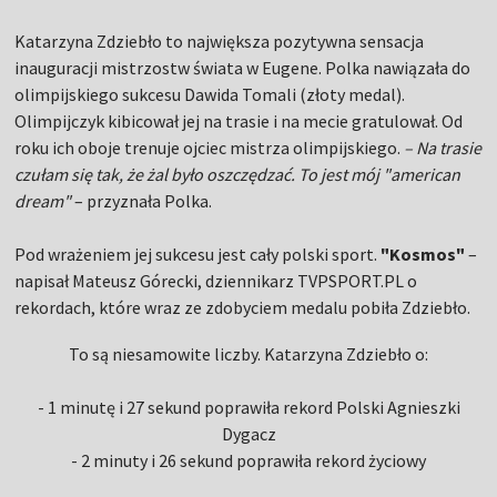
Katarzyna Zdziebło to największa pozytywna sensacja
inauguracji mistrzostw świata w Eugene. Polka nawiązała do
olimpijskiego sukcesu Dawida Tomali (złoty medal).
Olimpijczyk kibicował jej na trasie i na mecie gratulował. Od
roku ich oboje trenuje ojciec mistrza olimpijskiego.
– Na trasie
czułam się tak, że żal było oszczędzać. To jest mój "american
dream"
– przyznała Polka.
Pod wrażeniem jej sukcesu jest cały polski sport.
"Kosmos"
–
napisał Mateusz Górecki, dziennikarz TVPSPORT.PL o
rekordach, które wraz ze zdobyciem medalu pobiła Zdziebło.
To są niesamowite liczby. Katarzyna Zdziebło o:
- 1 minutę i 27 sekund poprawiła rekord Polski Agnieszki
Dygacz
- 2 minuty i 26 sekund poprawiła rekord życiowy