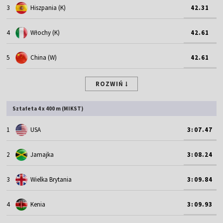
3
Hiszpania (K)
42.31
4
Włochy (K)
42.61
5
China (W)
42.61
ROZWIŃ
Sztafeta 4 x 400 m (MIKST)
1
USA
3:07.47
2
Jamajka
3:08.24
3
Wielka Brytania
3:09.84
4
Kenia
3:09.93