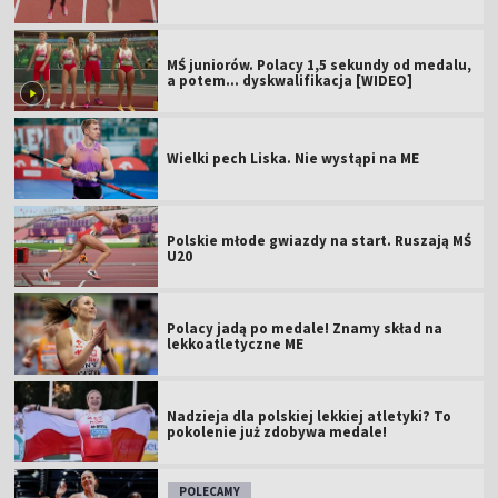
MŚ juniorów. Polacy 1,5 sekundy od medalu,
a potem... dyskwalifikacja [WIDEO]
Wielki pech Liska. Nie wystąpi na ME
Polskie młode gwiazdy na start. Ruszają MŚ
U20
Polacy jadą po medale! Znamy skład na
lekkoatletyczne ME
Nadzieja dla polskiej lekkiej atletyki? To
pokolenie już zdobywa medale!
POLECAMY