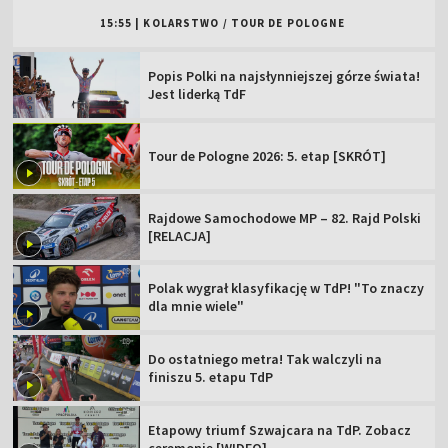
15:55
|
KOLARSTWO
/
TOUR DE POLOGNE
Popis Polki na najsłynniejszej górze świata!
Jest liderką TdF
Tour de Pologne 2026: 5. etap [SKRÓT]
Rajdowe Samochodowe MP – 82. Rajd Polski
[RELACJA]
Polak wygrał klasyfikację w TdP! "To znaczy
dla mnie wiele"
Do ostatniego metra! Tak walczyli na
finiszu 5. etapu TdP
Etapowy triumf Szwajcara na TdP. Zobacz
ceremonię [WIDEO]