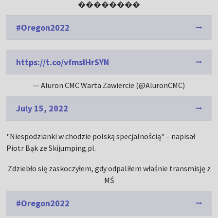
��������
#Oregon2022
https://t.co/vfmslHrSYN
— Aluron CMC Warta Zawiercie (@AluronCMC)
July 15, 2022
"Niespodzianki w chodzie polską specjalnością" – napisał
Piotr Bąk ze Skijumping.pl.
Zdziebło się zaskoczyłem, gdy odpaliłem właśnie transmisję z
MŚ
#Oregon2022