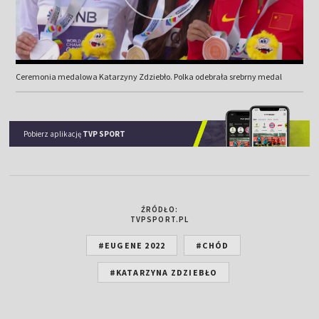
Ceremonia medalowa Katarzyny Zdziebło. Polka odebrała srebrny medal
Pobierz aplikację
TVP SPORT
ŹRÓDŁO:
TVPSPORT.PL
#EUGENE 2022
#CHÓD
#KATARZYNA ZDZIEBŁO