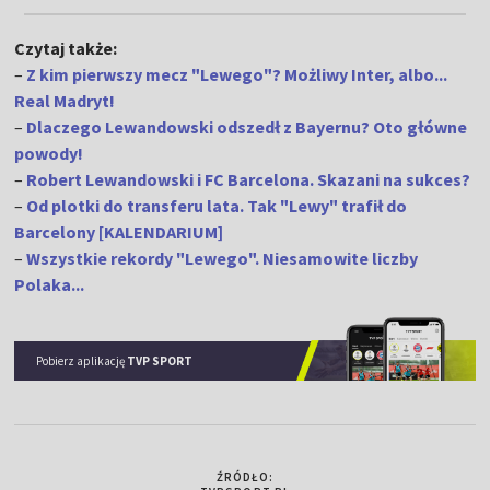
Czytaj także:
–
Z kim pierwszy mecz "Lewego"? Możliwy Inter, albo...
Real Madryt!
–
Dlaczego Lewandowski odszedł z Bayernu? Oto główne
powody!
–
Robert Lewandowski i FC Barcelona. Skazani na sukces?
–
Od plotki do transferu lata. Tak "Lewy" trafił do
Barcelony [KALENDARIUM]
–
Wszystkie rekordy "Lewego". Niesamowite liczby
Polaka...
Pobierz aplikację
TVP SPORT
ŹRÓDŁO: