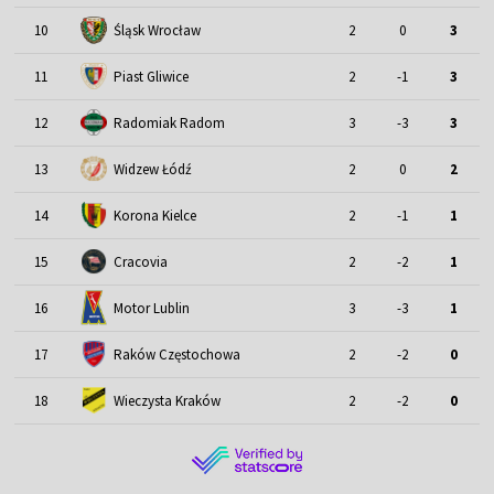
Śląsk Wrocław
10
2
0
3
11
Piast Gliwice
2
-1
3
12
Radomiak Radom
3
-3
3
13
Widzew Łódź
2
0
2
14
Korona Kielce
2
-1
1
15
Cracovia
2
-2
1
Motor Lublin
16
3
-3
1
17
Raków Częstochowa
2
-2
0
18
Wieczysta Kraków
2
-2
0