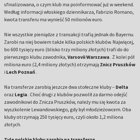
sfinalizowana, o czym klub ma poinformować już w weekend.
Według informacji włoskiego dziennikarza, Fabrizio Romano,
kwota transferu ma wynieść 50 milionów euro.
Nie wszystkie pieniądze z transakcji trafią jednak do Bayernu.
Zarobi na niej bowiem także kilka polskich klubów. Najwięcej,
bo 600 tysięcy euro (blisko trzy miliony złotych) trafi do do
pierwszego klubu zawodnika,
Varsovii Warszawa
. Z kolei pół
miliona euro (2,4 miliony złotych) otrzymają
Znicz Pruszków
i
Lech Poznań
.
Na transferze zarobią jeszcze dwa stołeczne kluby –
Delta
oraz
Legia
. Choć drugi z klubów pozwolił za darmo odejść
zawodnikowi do Znicza Pruszków, należy mu się kwota za
wyszkolenie Lewandowskiego, gdy był młodzieżowcem. Oba
kluby otrzymają 250 tysięcy euro, czyli około 1,2 miliona
złotych.
Tyle polskie kluby zarobią na transferze