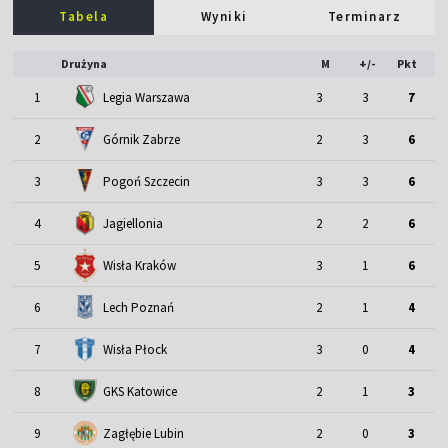
Tabela
Wyniki
Terminarz
Drużyna
M
+/-
Pkt
1
Legia Warszawa
3
3
7
2
Górnik Zabrze
2
3
6
3
Pogoń Szczecin
3
3
6
4
Jagiellonia
2
2
6
5
Wisła Kraków
3
1
6
6
Lech Poznań
2
1
4
7
Wisła Płock
3
0
4
8
GKS Katowice
2
1
3
9
Zagłębie Lubin
2
0
3