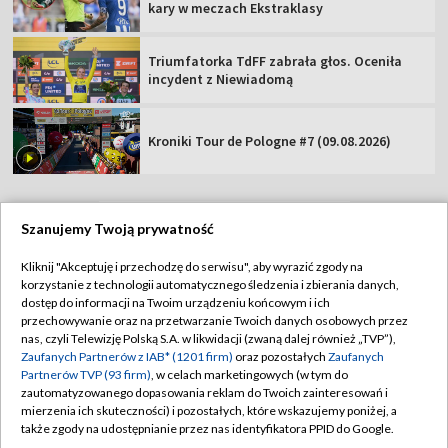
kary w meczach Ekstraklasy
Triumfatorka TdFF zabrała głos. Oceniła
incydent z Niewiadomą
Kroniki Tour de Pologne #7 (09.08.2026)
Szanujemy Twoją prywatność
TVP
Kliknij "Akceptuję i przechodzę do serwisu", aby wyrazić zgody na
korzystanie z technologii automatycznego śledzenia i zbierania danych,
Abonament TVP
Regulamin TVP
dostęp do informacji na Twoim urządzeniu końcowym i ich
Polityka prywatności
Sklep TVP
przechowywanie oraz na przetwarzanie Twoich danych osobowych przez
nas, czyli Telewizję Polską S.A. w likwidacji (zwaną dalej również „TVP”),
Biuro Reklamy
Moje zgody
Zaufanych Partnerów z IAB* (1201 firm)
oraz pozostałych
Zaufanych
Partnerów TVP (93 firm)
, w celach marketingowych (w tym do
Oferta Handlowa
Biuro reklamy
zautomatyzowanego dopasowania reklam do Twoich zainteresowań i
mierzenia ich skuteczności) i pozostałych, które wskazujemy poniżej, a
Telegazeta ogłoszenia
Kontakt
także zgody na udostępnianie przez nas identyfikatora PPID do Google.