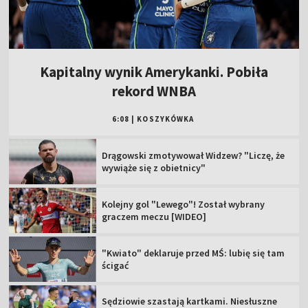
Kapitalny wynik Amerykanki. Pobiła
rekord WNBA
6:08
|
KOSZYKÓWKA
Drągowski zmotywował Widzew? "Liczę, że
wywiąże się z obietnicy"
Kolejny gol "Lewego"! Został wybrany
graczem meczu [WIDEO]
"Kwiato" deklaruje przed MŚ: lubię się tam
ścigać
Sędziowie szastają kartkami. Niesłuszne