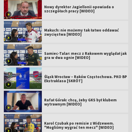
Nowy dyrektor Jagiellonii opowiada o
szczegółach pracy [WIDEO]
Makuch: nie możemy tak łatwo oddawać
zwycięstwa [WIDEO]
Samiec-Talar: mecz z Rakowem wyglądał jak
gra w dwa ognie [WIDEO]
Śląsk Wrocław – Raków Częstochowa. PKO BP
Ekstraklasa [SKRÓT]
Rafał Górak: chcę, żeby GKS był klubem
wytrawnym [WIDEO]
Karol Czubak po remisie z Widzewem.
"Mogliśmy wygrać ten mecz" [WIDEO]