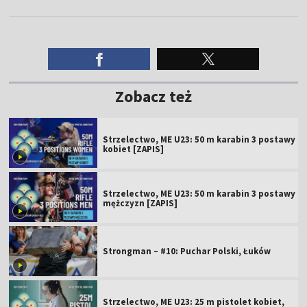
Zobacz też
Strzelectwo, ME U23: 50 m karabin 3 postawy
kobiet [ZAPIS]
Strzelectwo, ME U23: 50 m karabin 3 postawy
mężczyzn [ZAPIS]
Strongman – #10: Puchar Polski, Łuków
Strzelectwo, ME U23: 25 m pistolet kobiet,