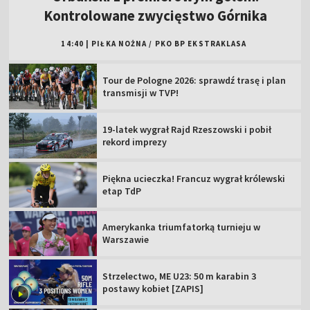
Kontrolowane zwycięstwo Górnika
14:40
|
PIŁKA NOŻNA
/
PKO BP EKSTRAKLASA
Tour de Pologne 2026: sprawdź trasę i plan
transmisji w TVP!
19-latek wygrał Rajd Rzeszowski i pobił
rekord imprezy
Piękna ucieczka! Francuz wygrał królewski
etap TdP
Amerykanka triumfatorką turnieju w
Warszawie
Strzelectwo, ME U23: 50 m karabin 3
postawy kobiet [ZAPIS]