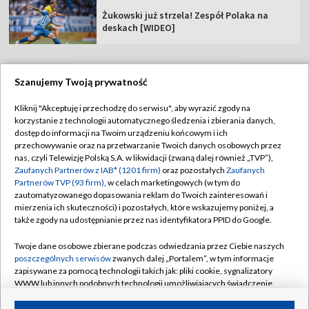
Żukowski już strzela! Zespół Polaka na
deskach [WIDEO]
Szanujemy Twoją prywatność
TVP
Kliknij "Akceptuję i przechodzę do serwisu", aby wyrazić zgody na
korzystanie z technologii automatycznego śledzenia i zbierania danych,
Abonament TVP
Regulamin TVP
dostęp do informacji na Twoim urządzeniu końcowym i ich
Polityka prywatności
Sklep TVP
przechowywanie oraz na przetwarzanie Twoich danych osobowych przez
nas, czyli Telewizję Polską S.A. w likwidacji (zwaną dalej również „TVP”),
Biuro Reklamy
Moje zgody
Zaufanych Partnerów z IAB* (1201 firm)
oraz pozostałych
Zaufanych
Partnerów TVP (93 firm)
, w celach marketingowych (w tym do
Oferta Handlowa
Biuro reklamy
zautomatyzowanego dopasowania reklam do Twoich zainteresowań i
mierzenia ich skuteczności) i pozostałych, które wskazujemy poniżej, a
Telegazeta ogłoszenia
Kontakt
także zgody na udostępnianie przez nas identyfikatora PPID do Google.
Emisja w TVP
Twoje dane osobowe zbierane podczas odwiedzania przez Ciebie naszych
Kanały
Rada Programowa
poszczególnych serwisów
zwanych dalej „Portalem”, w tym informacje
zapisywane za pomocą technologii takich jak: pliki cookie, sygnalizatory
Ogłoszenia przetargowe
WWW lub innych podobnych technologii umożliwiających świadczenie
©2026 Telewizja Polska Spółka Akcyjna w likwidacji
dopasowanych i bezpiecznych usług, personalizację treści oraz reklam,
Akademia Telewizyjna
udostępnianie funkcji mediów społecznościowych oraz analizowanie