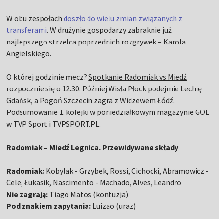
W obu zespołach
doszło do wielu zmian związanych z
transferami
. W drużynie gospodarzy zabraknie już
najlepszego strzelca poprzednich rozgrywek – Karola
Angielskiego.
O której godzinie mecz?
Spotkanie Radomiak vs Miedź
rozpocznie się o 12:30
. Później Wisła Płock podejmie Lechię
Gdańsk, a Pogoń Szczecin zagra z Widzewem Łódź.
Podsumowanie 1. kolejki w poniedziałkowym magazynie GOL
w TVP Sport i TVPSPORT.PL.
Radomiak – Miedź Legnica. Przewidywane składy
Radomiak:
Kobylak - Grzybek, Rossi, Cichocki, Abramowicz -
Cele, Łukasik, Nascimento - Machado, Alves, Leandro
Nie zagrają:
Tiago Matos (kontuzja)
Pod znakiem zapytania:
Luizao (uraz)