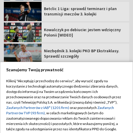
Betclic 1 Liga: sprawdź terminarz i plan
transmisji meczów 3. kolejki
Kowalczyk po debiucie: jestem wdzięczny
Polonii [WIDEO]
Niezbędnik 3. kolejki PKO BP Ekstraklasy.
Sprawdź szczegóły
Szanujemy Twoją prywatność
Kliknij "Akceptuję i przechodzę do serwisu", aby wyrazić zgody na
korzystanie z technologii automatycznego śledzenia i zbierania danych,
TVP
dostęp do informacji na Twoim urządzeniu końcowym i ich
Abonament TVP
Regulamin TVP
przechowywanie oraz na przetwarzanie Twoich danych osobowych przez
nas, czyli Telewizję Polską S.A. w likwidacji (zwaną dalej również „TVP”),
Polityka prywatności
Sklep TVP
Zaufanych Partnerów z IAB* (1201 firm)
oraz pozostałych
Zaufanych
Partnerów TVP (93 firm)
, w celach marketingowych (w tym do
Biuro Reklamy
Moje zgody
zautomatyzowanego dopasowania reklam do Twoich zainteresowań i
mierzenia ich skuteczności) i pozostałych, które wskazujemy poniżej, a
Oferta Handlowa
Biuro reklamy
także zgody na udostępnianie przez nas identyfikatora PPID do Google.