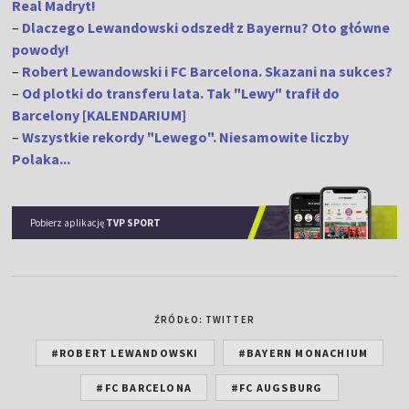
Real Madryt!
–
Dlaczego Lewandowski odszedł z Bayernu? Oto główne
powody!
–
Robert Lewandowski i FC Barcelona. Skazani na sukces?
–
Od plotki do transferu lata. Tak "Lewy" trafił do
Barcelony [KALENDARIUM]
–
Wszystkie rekordy "Lewego". Niesamowite liczby
Polaka...
Pobierz aplikację
TVP SPORT
ŹRÓDŁO: TWITTER
#ROBERT LEWANDOWSKI
#BAYERN MONACHIUM
#FC BARCELONA
#FC AUGSBURG