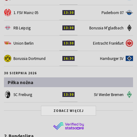
1. FSV Mainz 05
Paderborn 07
13:30
RB Leipzig
Borussia M'gladbach
13:30
Union Berlin
Eintracht Frankfurt
13:30
Borussia Dortmund
Hamburger SV
16:30
30 SIERPNIA 2026
Piłka nożna
SC Freiburg
SV Werder Bremen
13:30
ZOBACZ WIĘCEJ
2. Bundesliga