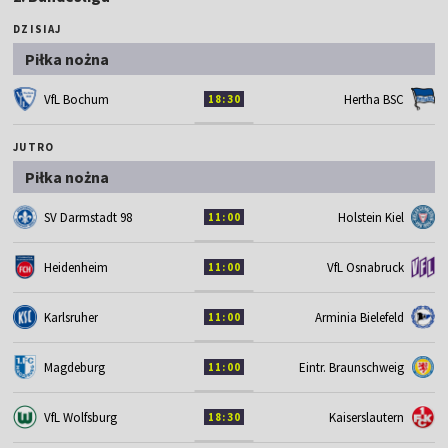
DZISIAJ
Piłka nożna
VfL Bochum
Hertha BSC
18:30
JUTRO
Piłka nożna
SV Darmstadt 98
Holstein Kiel
11:00
Heidenheim
VfL Osnabruck
11:00
Karlsruher
Arminia Bielefeld
11:00
Magdeburg
Eintr. Braunschweig
11:00
VfL Wolfsburg
Kaiserslautern
18:30