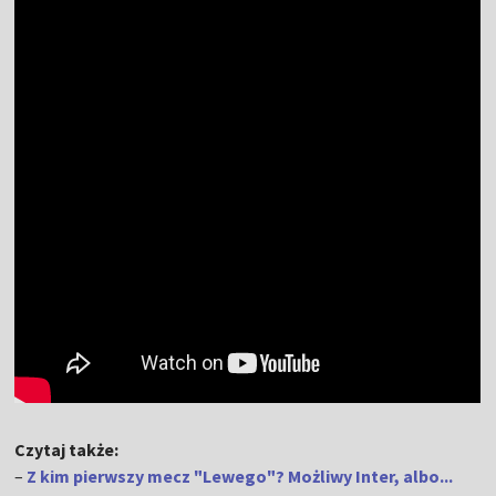
Czytaj także:
–
Z kim pierwszy mecz "Lewego"? Możliwy Inter, albo...