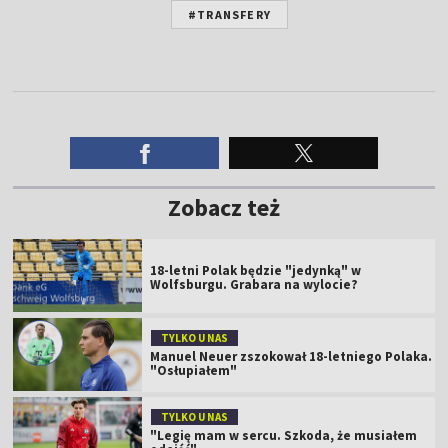
#TRANSFERY
Zobacz też
18-letni Polak będzie "jedynką" w
Wolfsburgu. Grabara na wylocie?
TYLKO U NAS
Manuel Neuer zszokował 18-letniego Polaka.
"Osłupiałem"
TYLKO U NAS
"Legię mam w sercu. Szkoda, że musiałem