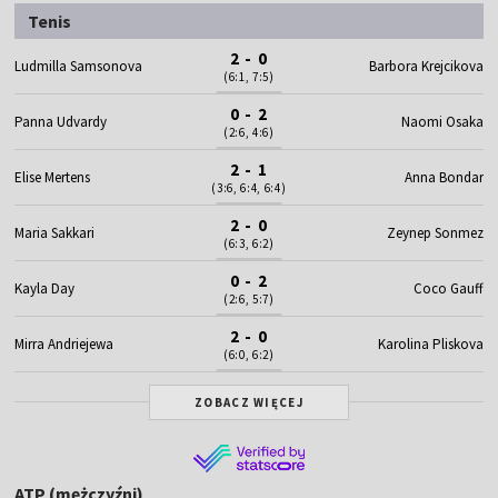
Tenis
2 - 0
Ludmilla Samsonova
Barbora Krejcikova
(6:1, 7:5)
0 - 2
Panna Udvardy
Naomi Osaka
(2:6, 4:6)
2 - 1
Elise Mertens
Anna Bondar
(3:6, 6:4, 6:4)
2 - 0
Maria Sakkari
Zeynep Sonmez
(6:3, 6:2)
0 - 2
Kayla Day
Coco Gauff
(2:6, 5:7)
2 - 0
Mirra Andriejewa
Karolina Pliskova
(6:0, 6:2)
ZOBACZ WIĘCEJ
ATP (mężczyźni)