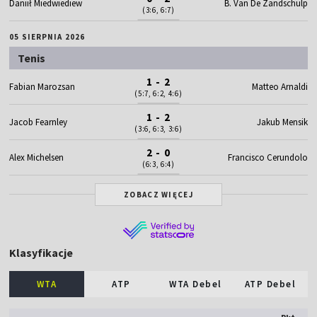
Daniił Miedwiediew
B. Van De Zandschulp
(3:6, 6:7)
05 SIERPNIA 2026
Tenis
1 - 2
Fabian Marozsan
Matteo Arnaldi
(5:7, 6:2, 4:6)
1 - 2
Jacob Fearnley
Jakub Mensik
(3:6, 6:3, 3:6)
2 - 0
Alex Michelsen
Francisco Cerundolo
(6:3, 6:4)
ZOBACZ WIĘCEJ
Klasyfikacje
WTA
ATP
WTA Debel
ATP Debel