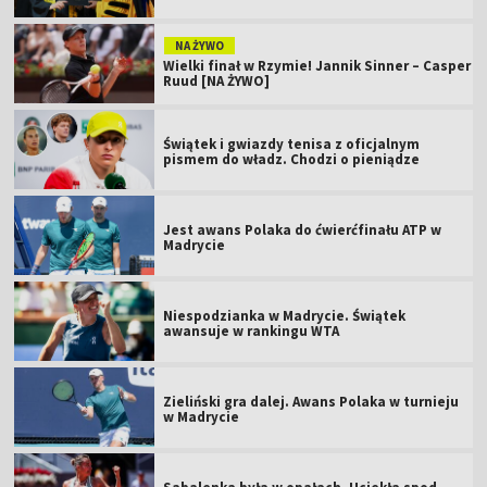
NA ŻYWO
Wielki finał w Rzymie! Jannik Sinner – Casper
Ruud [NA ŻYWO]
Świątek i gwiazdy tenisa z oficjalnym
pismem do władz. Chodzi o pieniądze
Jest awans Polaka do ćwierćfinału ATP w
Madrycie
Niespodzianka w Madrycie. Świątek
awansuje w rankingu WTA
Zieliński gra dalej. Awans Polaka w turnieju
w Madrycie