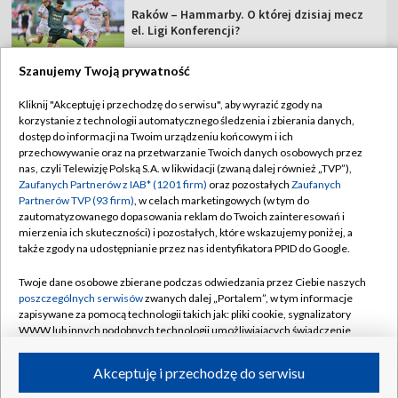
Raków – Hammarby. O której dzisiaj mecz
el. Ligi Konferencji?
Szanujemy Twoją prywatność
Kliknij "Akceptuję i przechodzę do serwisu", aby wyrazić zgody na
korzystanie z technologii automatycznego śledzenia i zbierania danych,
TVP
dostęp do informacji na Twoim urządzeniu końcowym i ich
Abonament TVP
Regulamin TVP
przechowywanie oraz na przetwarzanie Twoich danych osobowych przez
nas, czyli Telewizję Polską S.A. w likwidacji (zwaną dalej również „TVP”),
Polityka prywatności
Sklep TVP
Zaufanych Partnerów z IAB* (1201 firm)
oraz pozostałych
Zaufanych
Partnerów TVP (93 firm)
, w celach marketingowych (w tym do
Biuro Reklamy
Moje zgody
zautomatyzowanego dopasowania reklam do Twoich zainteresowań i
mierzenia ich skuteczności) i pozostałych, które wskazujemy poniżej, a
Oferta Handlowa
Biuro reklamy
także zgody na udostępnianie przez nas identyfikatora PPID do Google.
Telegazeta ogłoszenia
Kontakt
Twoje dane osobowe zbierane podczas odwiedzania przez Ciebie naszych
Emisja w TVP
poszczególnych serwisów
zwanych dalej „Portalem”, w tym informacje
zapisywane za pomocą technologii takich jak: pliki cookie, sygnalizatory
Kanały
Rada Programowa
WWW lub innych podobnych technologii umożliwiających świadczenie
dopasowanych i bezpiecznych usług, personalizację treści oraz reklam,
Ogłoszenia przetargowe
udostępnianie funkcji mediów społecznościowych oraz analizowanie
©2026 Telewizja Polska Spółka Akcyjna w likwidacji
Akceptuję i przechodzę do serwisu
ruchu w Internecie.
Akademia Telewizyjna