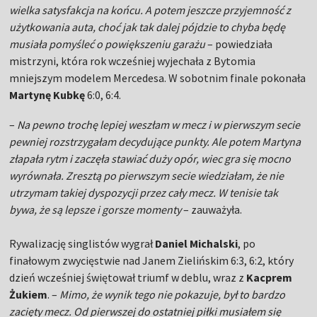
wielka satysfakcja na końcu. A potem jeszcze przyjemność z
użytkowania auta, choć jak tak dalej pójdzie to chyba będę
musiała pomyśleć o powiększeniu garażu
– powiedziała
mistrzyni, która rok wcześniej wyjechała z Bytomia
mniejszym modelem Mercedesa. W sobotnim finale pokonała
Martynę Kubkę
6:0, 6:4.
–
Na pewno trochę lepiej weszłam w mecz i w pierwszym secie
pewniej rozstrzygałam decydujące punkty. Ale potem Martyna
złapała rytm i zaczęła stawiać duży opór, wiec gra się mocno
wyrównała. Zresztą po pierwszym secie wiedziałam, że nie
utrzymam takiej dyspozycji przez cały mecz. W tenisie tak
bywa, że są lepsze i gorsze momenty
– zauważyła.
Rywalizację singlistów wygrał
Daniel Michalski
, po
finałowym zwycięstwie nad Janem Zielińskim 6:3, 6:2, który
dzień wcześniej świętował triumf w deblu, wraz z
Kacprem
Żukiem
. –
Mimo, że wynik tego nie pokazuje, był to bardzo
zacięty mecz. Od pierwszej do ostatniej piłki musiałem się