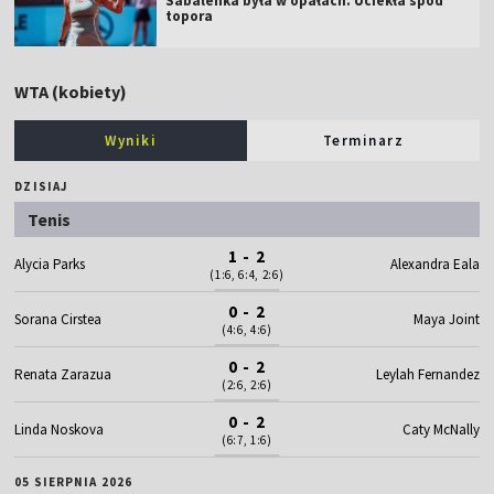
Sabalenka była w opałach. Uciekła spod
topora
WTA (kobiety)
Wyniki
Terminarz
DZISIAJ
Tenis
1 - 2
Alycia Parks
Alexandra Eala
(1:6, 6:4, 2:6)
0 - 2
Sorana Cirstea
Maya Joint
(4:6, 4:6)
0 - 2
Renata Zarazua
Leylah Fernandez
(2:6, 2:6)
0 - 2
Linda Noskova
Caty McNally
(6:7, 1:6)
05 SIERPNIA 2026