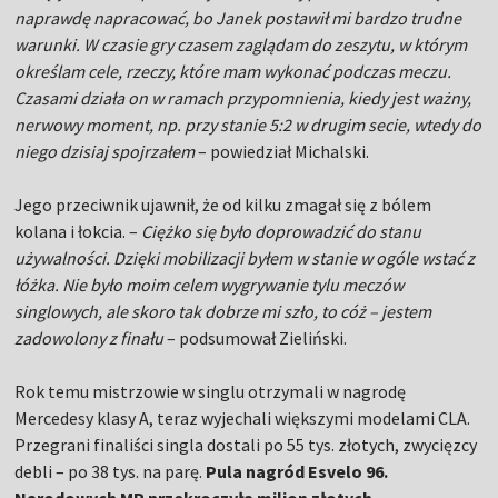
naprawdę napracować, bo Janek postawił mi bardzo trudne
warunki. W czasie gry czasem zaglądam do zeszytu, w którym
określam cele, rzeczy, które mam wykonać podczas meczu.
Czasami działa on w ramach przypomnienia, kiedy jest ważny,
nerwowy moment, np. przy stanie 5:2 w drugim secie, wtedy do
niego dzisiaj spojrzałem
– powiedział Michalski.
Jego przeciwnik ujawnił, że od kilku zmagał się z bólem
kolana i łokcia. –
Ciężko się było doprowadzić do stanu
używalności. Dzięki mobilizacji byłem w stanie w ogóle wstać z
łóżka. Nie było moim celem wygrywanie tylu meczów
singlowych, ale skoro tak dobrze mi szło, to cóż – jestem
zadowolony z finału
– podsumował Zieliński.
Rok temu mistrzowie w singlu otrzymali w nagrodę
Mercedesy klasy A, teraz wyjechali większymi modelami CLA.
Przegrani finaliści singla dostali po 55 tys. złotych, zwycięzcy
debli – po 38 tys. na parę.
Pula nagród Esvelo 96.