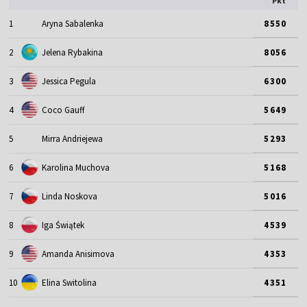
Pkt
1
Aryna Sabalenka
8550
2
Jelena Rybakina
8056
3
Jessica Pegula
6300
4
Coco Gauff
5649
5
Mirra Andriejewa
5293
6
Karolina Muchova
5168
7
Linda Noskova
5016
8
Iga Świątek
4539
9
Amanda Anisimova
4353
10
Elina Switolina
4351