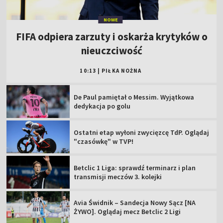
NOWE
FIFA odpiera zarzuty i oskarża krytyków o
nieuczciwość
10:13
|
PIŁKA NOŻNA
De Paul pamiętał o Messim. Wyjątkowa
dedykacja po golu
Ostatni etap wyłoni zwycięzcę TdP. Oglądaj
"czasówkę" w TVP!
Betclic 1 Liga: sprawdź terminarz i plan
transmisji meczów 3. kolejki
Avia Świdnik – Sandecja Nowy Sącz [NA
ŻYWO]. Oglądaj mecz Betclic 2 Ligi