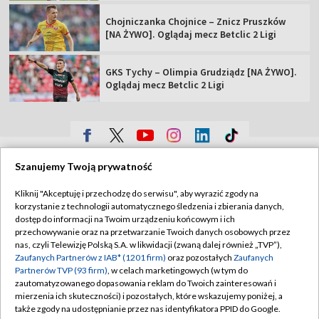
Chojniczanka Chojnice – Znicz Pruszków
[NA ŻYWO]. Oglądaj mecz Betclic 2 Ligi
GKS Tychy – Olimpia Grudziądz [NA ŻYWO].
Oglądaj mecz Betclic 2 Ligi
TVP
Szanujemy Twoją prywatność
Abonament TVP
Regulamin TVP
Kliknij "Akceptuję i przechodzę do serwisu", aby wyrazić zgody na
Polityka prywatności
Sklep TVP
korzystanie z technologii automatycznego śledzenia i zbierania danych,
dostęp do informacji na Twoim urządzeniu końcowym i ich
Biuro Reklamy
Moje zgody
przechowywanie oraz na przetwarzanie Twoich danych osobowych przez
nas, czyli Telewizję Polską S.A. w likwidacji (zwaną dalej również „TVP”),
Oferta Handlowa
Biuro reklamy
Zaufanych Partnerów z IAB* (1201 firm)
oraz pozostałych
Zaufanych
Partnerów TVP (93 firm)
, w celach marketingowych (w tym do
Telegazeta ogłoszenia
Kontakt
zautomatyzowanego dopasowania reklam do Twoich zainteresowań i
Emisja w TVP
mierzenia ich skuteczności) i pozostałych, które wskazujemy poniżej, a
także zgody na udostępnianie przez nas identyfikatora PPID do Google.