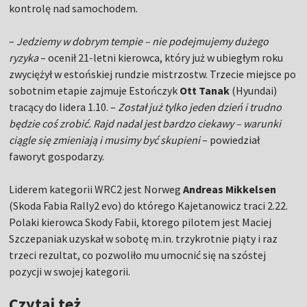
kontrolę nad samochodem.
–
Jedziemy w dobrym tempie – nie podejmujemy dużego
ryzyka
– ocenił 21-letni kierowca, który już w ubiegłym roku
zwyciężył w estońskiej rundzie mistrzostw. Trzecie miejsce po
sobotnim etapie zajmuje Estończyk
Ott Tanak
(Hyundai)
tracący do lidera 1.10. –
Został już tylko jeden dzień i trudno
będzie coś zrobić. Rajd nadal jest bardzo ciekawy – warunki
ciągle się zmieniają i musimy być skupieni
– powiedział
faworyt gospodarzy.
Liderem kategorii WRC2 jest Norweg
Andreas Mikkelsen
(Skoda Fabia Rally2 evo) do którego Kajetanowicz traci 2.22.
Polaki kierowca Skody Fabii, ktorego pilotem jest Maciej
Szczepaniak uzyskał w sobotę m.in. trzykrotnie piąty i raz
trzeci rezultat, co pozwoliło mu umocnić się na szóstej
pozycji w swojej kategorii.
Czytaj też