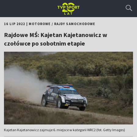
16 LIP 2022
|
MOTOROWE
/
RAJDY SAMOCHODOWE
Rajdowe MŚ: Kajetan Kajetanowicz w
czołówce po sobotnim etapie
Kajetan Kajetanowicz zajmuje 6. miejsce w kategorii WRC2 (fot. Getty Images)