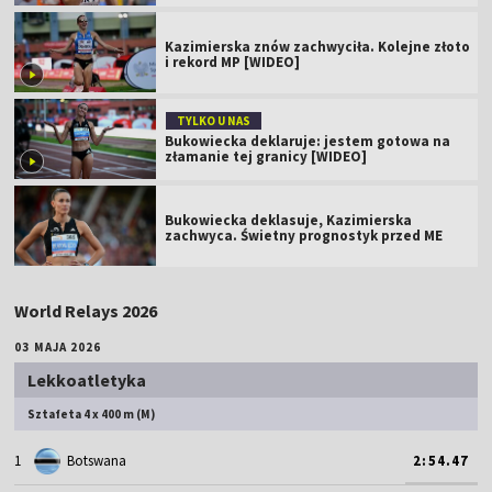
Kazimierska znów zachwyciła. Kolejne złoto
i rekord MP [WIDEO]
TYLKO U NAS
Bukowiecka deklaruje: jestem gotowa na
złamanie tej granicy [WIDEO]
Bukowiecka deklasuje, Kazimierska
zachwyca. Świetny prognostyk przed ME
World Relays 2026
03 MAJA 2026
Lekkoatletyka
Sztafeta 4 x 400 m (M)
1
Botswana
2:54.47