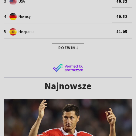
3
USA
40.33
4
Niemcy
40.52
5
Hiszpania
41.05
ROZWIŃ
Najnowsze