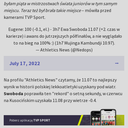
byłam piąta w mistrzostwach świata juniorów w tym samym
miejscu. Teraz też był brała takie miejsce
– mówiła przed
kamerami TVP Sport.
Eugene: 100 (-0.1, el.) - 3h7 Ewa Swoboda 11.07 (=2. czas w
karierze) i awans do jutrzejszych półfinałów, a nie wyglądało
to na bieg na 100% :) (1h7 Mujinga Kambundji 10.97).
— Athletics News (@Nedops)
July 17, 2022
Na profilu "Athletics News" czytamy, że 11.07 to najlepszy
wynik w historii polskiej lekkoatletyki uzyskany pod wiatr.
Swoboda
poprawiła ten "rekord" o setną sekundy, w czerwcu
na Kusocińskim uzyskała 11.08 przy wietrze -0.4.
Pobierz aplikację
TVP SPORT