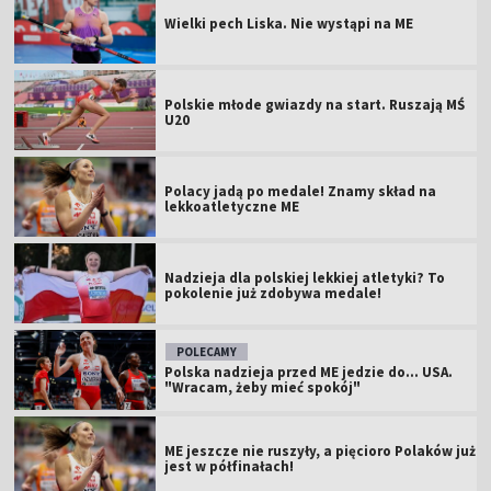
Wielki pech Liska. Nie wystąpi na ME
Polskie młode gwiazdy na start. Ruszają MŚ
U20
Polacy jadą po medale! Znamy skład na
lekkoatletyczne ME
Nadzieja dla polskiej lekkiej atletyki? To
pokolenie już zdobywa medale!
POLECAMY
Polska nadzieja przed ME jedzie do... USA.
"Wracam, żeby mieć spokój"
ME jeszcze nie ruszyły, a pięcioro Polaków już
jest w półfinałach!