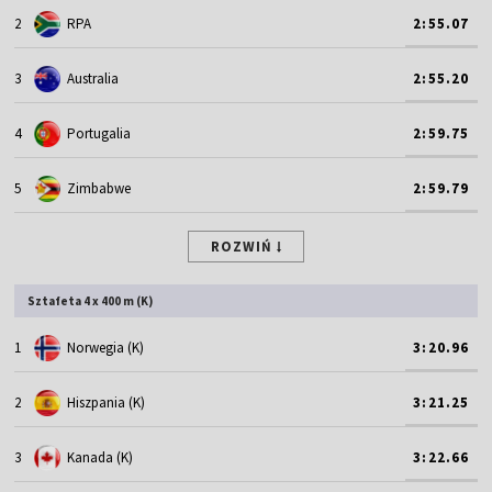
2
RPA
2:55.07
3
Australia
2:55.20
4
Portugalia
2:59.75
5
Zimbabwe
2:59.79
ROZWIŃ
Sztafeta 4 x 400 m (K)
1
Norwegia (K)
3:20.96
2
Hiszpania (K)
3:21.25
3
Kanada (K)
3:22.66