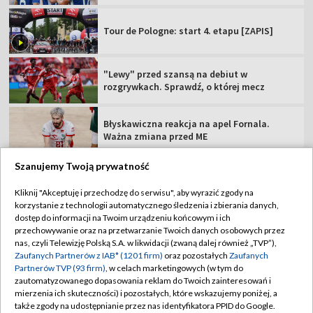
Tour de Pologne: start 4. etapu [ZAPIS]
"Lewy" przed szansą na debiut w
rozgrywkach. Sprawdź, o której mecz
Błyskawiczna reakcja na apel Fornala.
Ważna zmiana przed ME
Szanujemy Twoją prywatność
Kliknij "Akceptuję i przechodzę do serwisu", aby wyrazić zgody na
korzystanie z technologii automatycznego śledzenia i zbierania danych,
TVP
dostęp do informacji na Twoim urządzeniu końcowym i ich
przechowywanie oraz na przetwarzanie Twoich danych osobowych przez
Abonament TVP
Regulamin TVP
nas, czyli Telewizję Polską S.A. w likwidacji (zwaną dalej również „TVP”),
Polityka prywatności
Sklep TVP
Zaufanych Partnerów z IAB* (1201 firm)
oraz pozostałych
Zaufanych
Partnerów TVP (93 firm)
, w celach marketingowych (w tym do
Biuro Reklamy
Moje zgody
zautomatyzowanego dopasowania reklam do Twoich zainteresowań i
mierzenia ich skuteczności) i pozostałych, które wskazujemy poniżej, a
Oferta Handlowa
Biuro reklamy
także zgody na udostępnianie przez nas identyfikatora PPID do Google.