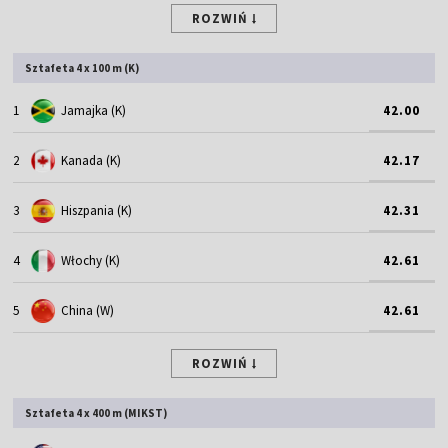
ROZWIŃ
Sztafeta 4 x 100 m (K)
1
Jamajka (K)
42.00
2
Kanada (K)
42.17
3
Hiszpania (K)
42.31
4
Włochy (K)
42.61
5
China (W)
42.61
ROZWIŃ
Sztafeta 4 x 400 m (MIKST)