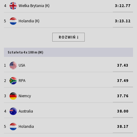
4
Wielka Brytania (K)
3:22.77
5
Holandia (K)
3:23.12
ROZWIŃ
Sztafeta 4 x 100 m (M)
1
USA
37.43
2
RPA
37.49
3
Niemcy
37.76
4
Australia
38.00
5
Holandia
38.17