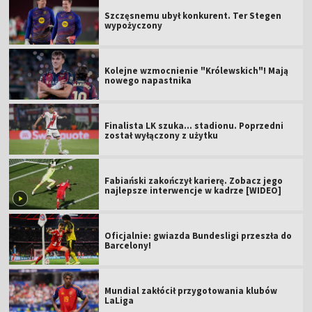
Szczęsnemu ubył konkurent. Ter Stegen
wypożyczony
Kolejne wzmocnienie "Królewskich"! Mają
nowego napastnika
Finalista LK szuka... stadionu. Poprzedni
został wyłączony z użytku
Fabiański zakończył karierę. Zobacz jego
najlepsze interwencje w kadrze [WIDEO]
Oficjalnie: gwiazda Bundesligi przeszła do
Barcelony!
Mundial zakłócił przygotowania klubów
LaLiga