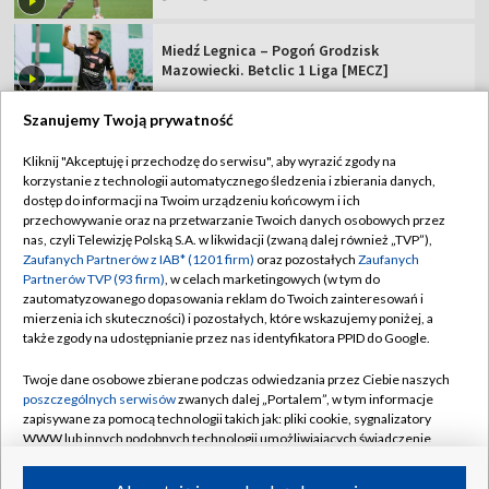
Miedź Legnica – Pogoń Grodzisk
Mazowiecki. Betclic 1 Liga [MECZ]
Szanujemy Twoją prywatność
Kliknij "Akceptuję i przechodzę do serwisu", aby wyrazić zgody na
korzystanie z technologii automatycznego śledzenia i zbierania danych,
TVP
dostęp do informacji na Twoim urządzeniu końcowym i ich
Abonament TVP
Regulamin TVP
przechowywanie oraz na przetwarzanie Twoich danych osobowych przez
nas, czyli Telewizję Polską S.A. w likwidacji (zwaną dalej również „TVP”),
Polityka prywatności
Sklep TVP
Zaufanych Partnerów z IAB* (1201 firm)
oraz pozostałych
Zaufanych
Partnerów TVP (93 firm)
, w celach marketingowych (w tym do
Biuro Reklamy
Moje zgody
zautomatyzowanego dopasowania reklam do Twoich zainteresowań i
mierzenia ich skuteczności) i pozostałych, które wskazujemy poniżej, a
Oferta Handlowa
Biuro reklamy
także zgody na udostępnianie przez nas identyfikatora PPID do Google.
Telegazeta ogłoszenia
Kontakt
Twoje dane osobowe zbierane podczas odwiedzania przez Ciebie naszych
Emisja w TVP
poszczególnych serwisów
zwanych dalej „Portalem”, w tym informacje
zapisywane za pomocą technologii takich jak: pliki cookie, sygnalizatory
Kanały
Rada Programowa
WWW lub innych podobnych technologii umożliwiających świadczenie
dopasowanych i bezpiecznych usług, personalizację treści oraz reklam,
Ogłoszenia przetargowe
udostępnianie funkcji mediów społecznościowych oraz analizowanie
©2026 Telewizja Polska Spółka Akcyjna w likwidacji