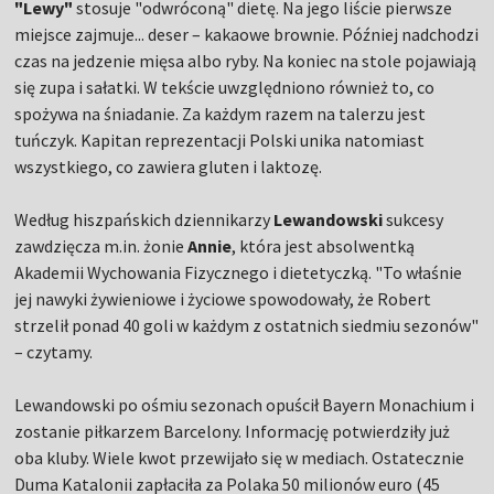
"Lewy"
stosuje "odwróconą" dietę. Na jego liście pierwsze
miejsce zajmuje... deser – kakaowe brownie. Później nadchodzi
czas na jedzenie mięsa albo ryby. Na koniec na stole pojawiają
się zupa i sałatki. W tekście uwzględniono również to, co
spożywa na śniadanie. Za każdym razem na talerzu jest
tuńczyk. Kapitan reprezentacji Polski unika natomiast
wszystkiego, co zawiera gluten i laktozę.
Według hiszpańskich dziennikarzy
Lewandowski
sukcesy
zawdzięcza m.in. żonie
Annie
, która jest absolwentką
Akademii Wychowania Fizycznego i dietetyczką. "To właśnie
jej nawyki żywieniowe i życiowe spowodowały, że Robert
strzelił ponad 40 goli w każdym z ostatnich siedmiu sezonów"
– czytamy.
Lewandowski po ośmiu sezonach opuścił Bayern Monachium i
zostanie piłkarzem Barcelony. Informację potwierdziły już
oba kluby. Wiele kwot przewijało się w mediach. Ostatecznie
Duma Katalonii zapłaciła za Polaka 50 milionów euro (45