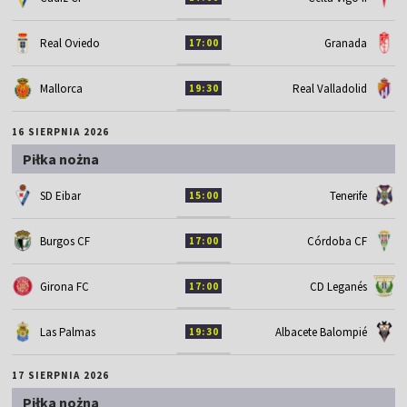
Real Oviedo
Granada
17:00
Mallorca
Real Valladolid
19:30
16 SIERPNIA 2026
Piłka nożna
SD Eibar
Tenerife
15:00
Burgos CF
Córdoba CF
17:00
Girona FC
CD Leganés
17:00
Las Palmas
Albacete Balompié
19:30
17 SIERPNIA 2026
Piłka nożna