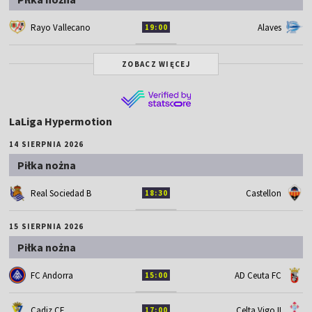
Rayo Vallecano
Alaves
19:00
ZOBACZ WIĘCEJ
LaLiga Hypermotion
14 SIERPNIA 2026
Piłka nożna
Real Sociedad B
Castellon
18:30
15 SIERPNIA 2026
Piłka nożna
FC Andorra
AD Ceuta FC
15:00
Cadiz CF
Celta Vigo II
17:00