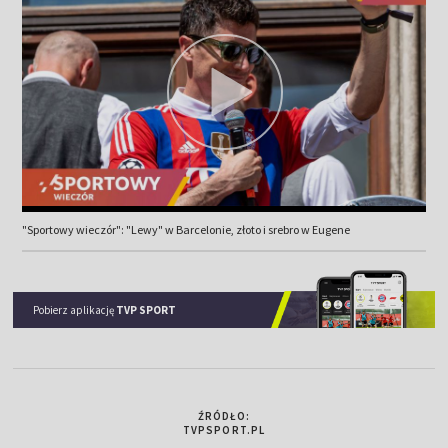
"Sportowy wieczór": "Lewy" w Barcelonie, złoto i srebro w Eugene
Pobierz aplikację
TVP SPORT
ŹRÓDŁO:
TVPSPORT.PL