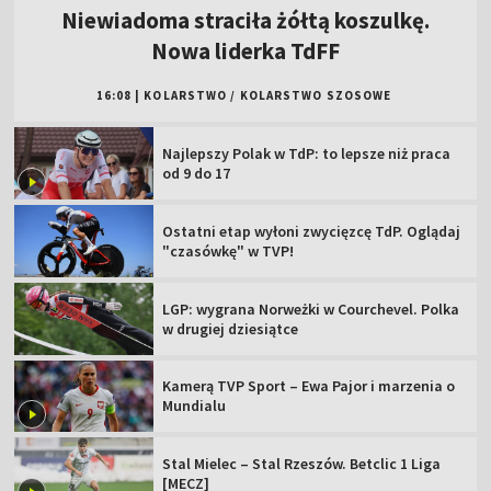
Niewiadoma straciła żółtą koszulkę.
Nowa liderka TdFF
16:08
|
KOLARSTWO
/
KOLARSTWO SZOSOWE
Najlepszy Polak w TdP: to lepsze niż praca
od 9 do 17
Ostatni etap wyłoni zwycięzcę TdP. Oglądaj
"czasówkę" w TVP!
LGP: wygrana Norweżki w Courchevel. Polka
w drugiej dziesiątce
Kamerą TVP Sport – Ewa Pajor i marzenia o
Mundialu
Stal Mielec – Stal Rzeszów. Betclic 1 Liga
[MECZ]