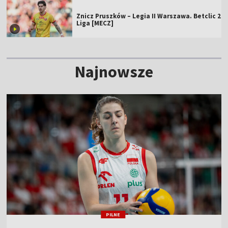
Znicz Pruszków – Legia II Warszawa. Betclic 2
Liga [MECZ]
Najnowsze
PILNE