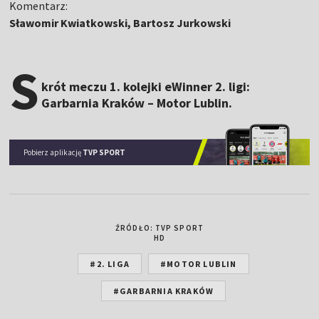
Komentarz:
Sławomir Kwiatkowski, Bartosz Jurkowski
S
krót meczu 1. kolejki eWinner 2. ligi:
Garbarnia Kraków – Motor Lublin.
Pobierz aplikację
TVP SPORT
ŹRÓDŁO: TVP SPORT
HD
#2. LIGA
#MOTOR LUBLIN
#GARBARNIA KRAKÓW