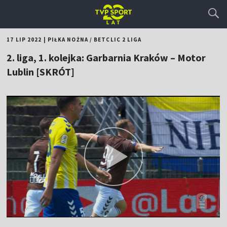
17 LIP 2022
|
PIŁKA NOŻNA
/
BETCLIC 2 LIGA
2. liga, 1. kolejka: Garbarnia Kraków – Motor
Lublin [SKRÓT]