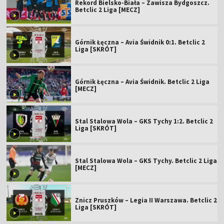
Rekord Bielsko-Biała – Zawisza Bydgoszcz.
Betclic 2 Liga [MECZ]
Górnik Łęczna – Avia Świdnik 0:1. Betclic 2
Liga [SKRÓT]
Górnik Łęczna – Avia Świdnik. Betclic 2 Liga
[MECZ]
Stal Stalowa Wola – GKS Tychy 1:2. Betclic 2
Liga [SKRÓT]
Stal Stalowa Wola – GKS Tychy. Betclic 2 Liga
[MECZ]
Znicz Pruszków – Legia II Warszawa. Betclic 2
Liga [SKRÓT]