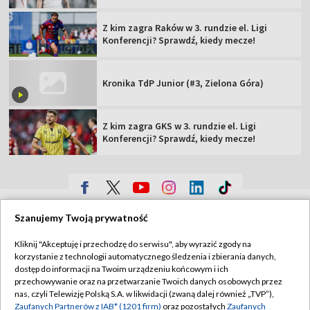
Z kim zagra Raków w 3. rundzie el. Ligi
Konferencji? Sprawdź, kiedy mecze!
Kronika TdP Junior (#3, Zielona Góra)
Z kim zagra GKS w 3. rundzie el. Ligi
Konferencji? Sprawdź, kiedy mecze!
TVP
Szanujemy Twoją prywatność
Abonament TVP
Regulamin TVP
Kliknij "Akceptuję i przechodzę do serwisu", aby wyrazić zgody na
Polityka prywatności
Sklep TVP
korzystanie z technologii automatycznego śledzenia i zbierania danych,
dostęp do informacji na Twoim urządzeniu końcowym i ich
Biuro Reklamy
Moje zgody
przechowywanie oraz na przetwarzanie Twoich danych osobowych przez
nas, czyli Telewizję Polską S.A. w likwidacji (zwaną dalej również „TVP”),
Oferta Handlowa
Biuro reklamy
Zaufanych Partnerów z IAB* (1201 firm)
oraz pozostałych
Zaufanych