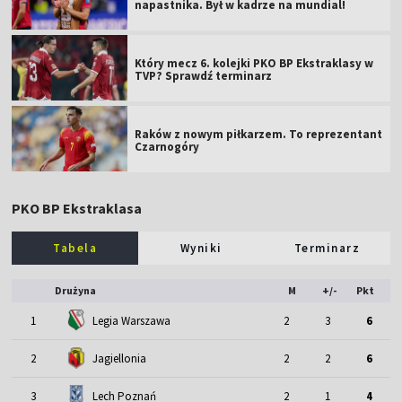
napastnika. Był w kadrze na mundial!
Który mecz 6. kolejki PKO BP Ekstraklasy w
TVP? Sprawdź terminarz
Raków z nowym piłkarzem. To reprezentant
Czarnogóry
PKO BP Ekstraklasa
Tabela
Wyniki
Terminarz
Drużyna
M
+/-
Pkt
1
Legia Warszawa
2
3
6
2
Jagiellonia
2
2
6
3
Lech Poznań
2
1
4