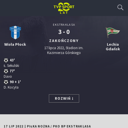
EKSTRAKLASA
3 - 0
ZAKOŃCZONY
Wisła Płock
Lechia
17 lipca 2022, Stadion im.
Gdańsk
Kazimierza Górskiego
43'
Ł. Sekulski
77'
Davo
90
+ 1'
D. Kocyła
ROZWIŃ
17 LIP 2022
|
PIŁKA NOŻNA
/
PKO BP EKSTRAKLASA