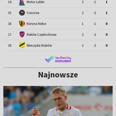
Motor Lublin
14
2
-1
1
15
Cracovia
2
-2
1
16
Korona Kielce
1
-1
0
17
Raków Częstochowa
2
-2
0
18
Wieczysta Kraków
2
-2
0
Najnowsze