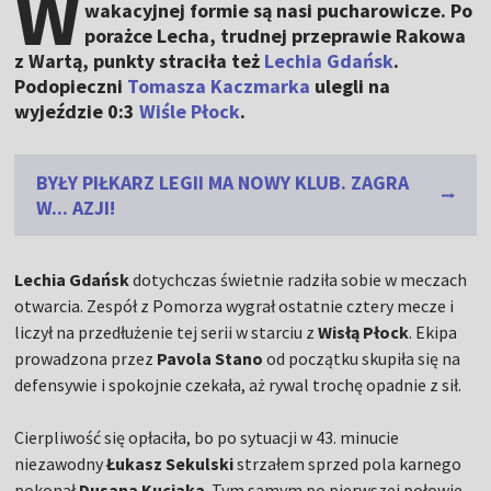
W
wakacyjnej formie są nasi pucharowicze. Po
porażce Lecha, trudnej przeprawie Rakowa
z Wartą, punkty straciła też
Lechia Gdańsk
.
Podopieczni
Tomasza Kaczmarka
ulegli na
wyjeździe 0:3
Wiśle Płock
.
BYŁY PIŁKARZ LEGII MA NOWY KLUB. ZAGRA
W... AZJI!
Lechia Gdańsk
dotychczas świetnie radziła sobie w meczach
otwarcia. Zespół z Pomorza wygrał ostatnie cztery mecze i
liczył na przedłużenie tej serii w starciu z
Wisłą Płock
. Ekipa
prowadzona przez
Pavola Stano
od początku skupiła się na
defensywie i spokojnie czekała, aż rywal trochę opadnie z sił.
Cierpliwość się opłaciła, bo po sytuacji w 43. minucie
niezawodny
Łukasz Sekulski
strzałem sprzed pola karnego
pokonał
Dusana Kuciaka
. Tym samym po pierwszej połowie