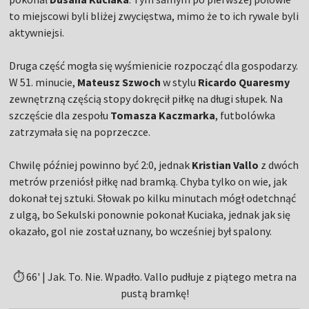
to miejscowi byli bliżej zwycięstwa, mimo że to ich rywale byli
aktywniejsi.
Druga część mogła się wyśmienicie rozpocząć dla gospodarzy.
W 51. minucie,
Mateusz Szwoch
w stylu
Ricardo Quaresmy
zewnętrzną częścią stopy dokręcił piłkę na długi słupek. Na
szczęście dla zespołu
Tomasza Kaczmarka
, futbolówka
zatrzymała się na poprzeczce.
Chwilę później powinno być 2:0, jednak
Kristian Vallo
z dwóch
metrów przeniósł piłkę nad bramką. Chyba tylko on wie, jak
dokonał tej sztuki. Słowak po kilku minutach mógł odetchnąć
z ulgą, bo Sekulski ponownie pokonał Kuciaka, jednak jak się
okazało, gol nie został uznany, bo wcześniej był spalony.
⏱ 66' | Jak. To. Nie. Wpadło. Vallo pudłuje z piątego metra na
pustą bramkę!