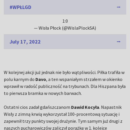
#WPŁLGD
1:0
— Wisła Płock (@WislaPlockSA)
July 17, 2022
W kolejnej akcji już jednak nie było wątpliwości. Piłka trafiła w
polu karnym do
Davo
, a ten wspaniałym strzałem w okienko
wprawił w radość publiczność na trybunach. Dla Hiszpana była
to pierwsza bramka w nowych barwach.
Ostatni cios zadał gdańszczanom
Dawid Kocyła
. Napastnik
Wisły z zimną krwią wykorzystał 100-procentową sytuację i
zapewnił trzy punkty swojej drużynie. Tym samym już drugi z
naszych pucharowiczów zaliczył porażkę w 1. kolejce