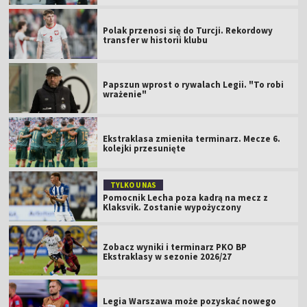
Polak przenosi się do Turcji. Rekordowy
transfer w historii klubu
Papszun wprost o rywalach Legii. "To robi
wrażenie"
Ekstraklasa zmieniła terminarz. Mecze 6.
kolejki przesunięte
TYLKO U NAS
Pomocnik Lecha poza kadrą na mecz z
Klaksvik. Zostanie wypożyczony
Zobacz wyniki i terminarz PKO BP
Ekstraklasy w sezonie 2026/27
Legia Warszawa może pozyskać nowego