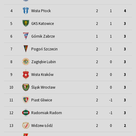
4
Wisła Płock
2
1
4
5
GKS Katowice
2
1
3
6
Górnik Zabrze
1
1
3
7
Pogoń Szczecin
2
1
3
8
Zagłębie Lubin
2
0
3
9
Wisła Kraków
2
0
3
Śląsk Wrocław
10
2
0
3
11
Piast Gliwice
2
-1
3
12
Radomiak Radom
2
-1
3
13
Widzew Łódź
2
0
2