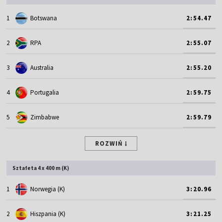
1
Botswana
2:54.47
2
RPA
2:55.07
3
Australia
2:55.20
4
Portugalia
2:59.75
5
Zimbabwe
2:59.79
ROZWIŃ
Sztafeta 4 x 400 m (K)
1
Norwegia (K)
3:20.96
2
Hiszpania (K)
3:21.25