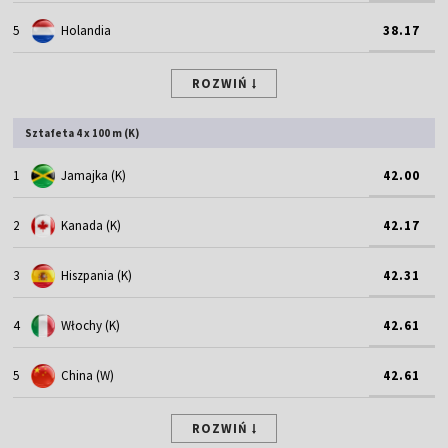
5
Holandia
38.17
ROZWIŃ
Sztafeta 4 x 100 m (K)
1
Jamajka (K)
42.00
2
Kanada (K)
42.17
3
Hiszpania (K)
42.31
4
Włochy (K)
42.61
5
China (W)
42.61
ROZWIŃ