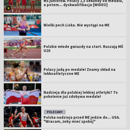
MŚ juniorów. Polacy 1,5 sekundy od medalu,
a potem... dyskwalifikacja [WIDEO]
Wielki pech Liska. Nie wystąpi na ME
Polskie młode gwiazdy na start. Ruszają MŚ
U20
Polacy jadą po medale! Znamy skład na
lekkoatletyczne ME
Nadzieja dla polskiej lekkiej atletyki? To
pokolenie już zdobywa medale!
POLECAMY
Polska nadzieja przed ME jedzie do... USA.
"Wracam, żeby mieć spokój"