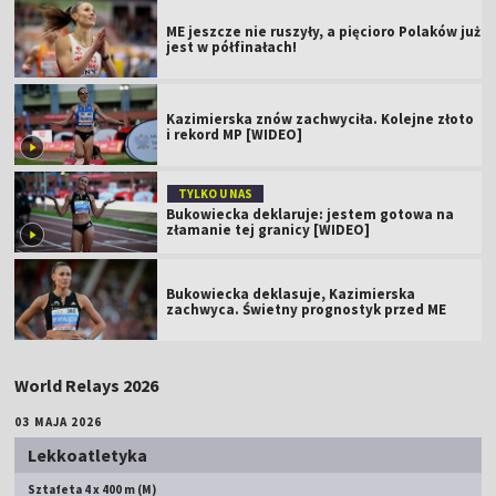
ME jeszcze nie ruszyły, a pięcioro Polaków już
jest w półfinałach!
Kazimierska znów zachwyciła. Kolejne złoto
i rekord MP [WIDEO]
TYLKO U NAS
Bukowiecka deklaruje: jestem gotowa na
złamanie tej granicy [WIDEO]
Bukowiecka deklasuje, Kazimierska
zachwyca. Świetny prognostyk przed ME
World Relays 2026
03 MAJA 2026
Lekkoatletyka
Sztafeta 4 x 400 m (M)