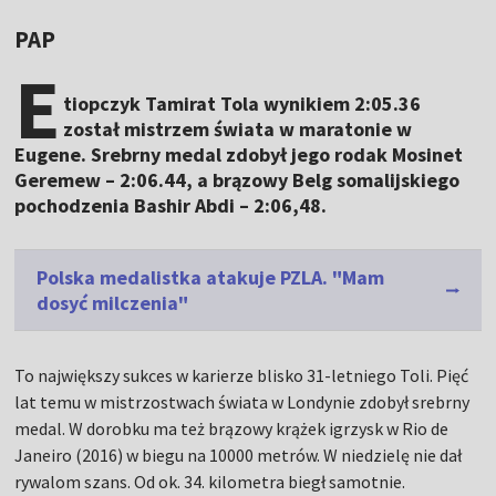
PAP
E
tiopczyk Tamirat Tola wynikiem 2:05.36
został mistrzem świata w maratonie w
Eugene. Srebrny medal zdobył jego rodak Mosinet
Geremew – 2:06.44, a brązowy Belg somalijskiego
pochodzenia Bashir Abdi – 2:06,48.
Polska medalistka atakuje PZLA. "Mam
dosyć milczenia"
To największy sukces w karierze blisko 31-letniego Toli. Pięć
lat temu w mistrzostwach świata w Londynie zdobył srebrny
medal. W dorobku ma też brązowy krążek igrzysk w Rio de
Janeiro (2016) w biegu na 10000 metrów. W niedzielę nie dał
rywalom szans. Od ok. 34. kilometra biegł samotnie.