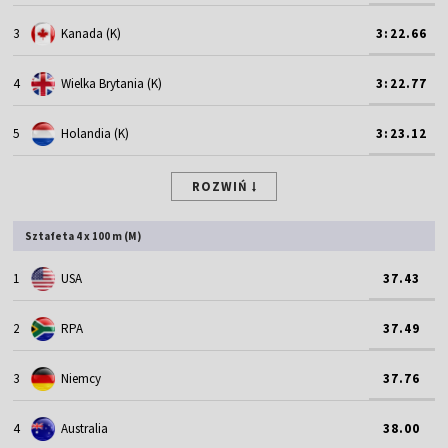
3
Kanada (K)
3:22.66
4
Wielka Brytania (K)
3:22.77
5
Holandia (K)
3:23.12
ROZWIŃ
Sztafeta 4 x 100 m (M)
1
USA
37.43
2
RPA
37.49
3
Niemcy
37.76
4
Australia
38.00