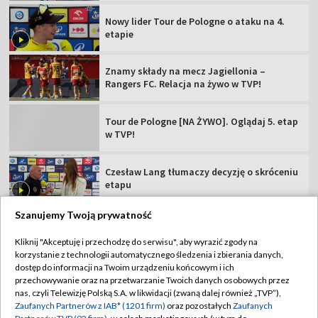
Nowy lider Tour de Pologne o ataku na 4.
etapie
Znamy składy na mecz Jagiellonia –
Rangers FC. Relacja na żywo w TVP!
Tour de Pologne [NA ŻYWO]. Oglądaj 5. etap
w TVP!
Czesław Lang tłumaczy decyzję o skróceniu
etapu
Szanujemy Twoją prywatność
Kliknij "Akceptuję i przechodzę do serwisu", aby wyrazić zgody na
korzystanie z technologii automatycznego śledzenia i zbierania danych,
TVP
dostęp do informacji na Twoim urządzeniu końcowym i ich
przechowywanie oraz na przetwarzanie Twoich danych osobowych przez
Abonament TVP
Regulamin TVP
nas, czyli Telewizję Polską S.A. w likwidacji (zwaną dalej również „TVP”),
Polityka prywatności
Sklep TVP
Zaufanych Partnerów z IAB* (1201 firm)
oraz pozostałych
Zaufanych