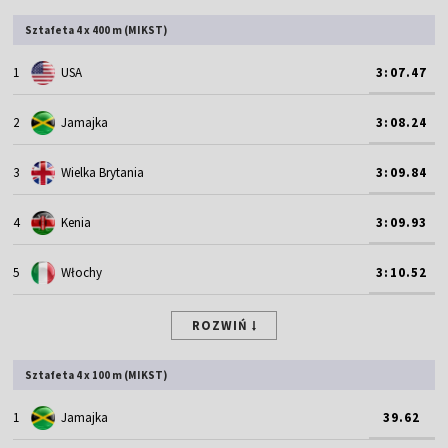
Sztafeta 4 x 400 m (MIKST)
1
USA
3:07.47
2
Jamajka
3:08.24
3
Wielka Brytania
3:09.84
4
Kenia
3:09.93
5
Włochy
3:10.52
ROZWIŃ
Sztafeta 4 x 100 m (MIKST)
1
Jamajka
39.62