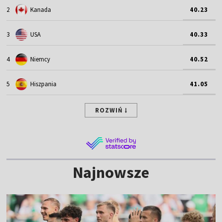
2
Kanada
40.23
3
USA
40.33
4
Niemcy
40.52
5
Hiszpania
41.05
ROZWIŃ
Najnowsze