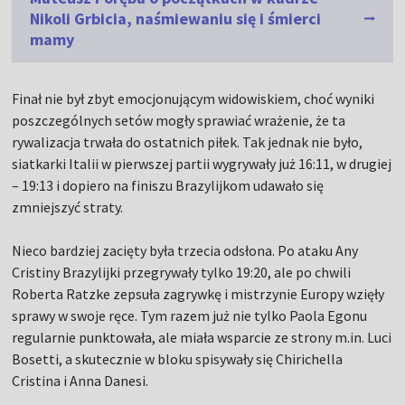
Nikoli Grbicia, naśmiewaniu się i śmierci
mamy
Finał nie był zbyt emocjonującym widowiskiem, choć wyniki
poszczególnych setów mogły sprawiać wrażenie, że ta
rywalizacja trwała do ostatnich piłek. Tak jednak nie było,
siatkarki Italii w pierwszej partii wygrywały już 16:11, w drugiej
– 19:13 i dopiero na finiszu Brazylijkom udawało się
zmniejszyć straty.
Nieco bardziej zacięty była trzecia odsłona. Po ataku Any
Cristiny Brazylijki przegrywały tylko 19:20, ale po chwili
Roberta Ratzke zepsuła zagrywkę i mistrzynie Europy wzięły
sprawy w swoje ręce. Tym razem już nie tylko Paola Egonu
regularnie punktowała, ale miała wsparcie ze strony m.in. Luci
Bosetti, a skutecznie w bloku spisywały się Chirichella
Cristina i Anna Danesi.