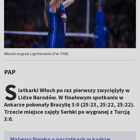
Włoszki wygrały Ligę Narodów (Fot. FIVB)
PAP
S
iatkarki Włoch po raz pierwszy zwyciężyły w
Lidze Narodów. W finałowym spotkaniu w
Ankarze pokonały Brazylię 3:0 (25:23, 25:22, 25:22).
Trzecie miejsce zajęły Serbki po wygranej z Turcją
3:0.
Mateusz Poręba o początkach w kadrze