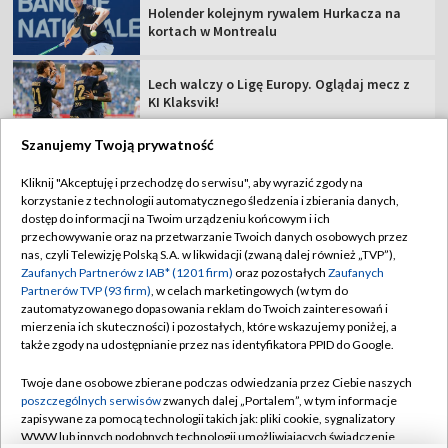
Holender kolejnym rywalem Hurkacza na
kortach w Montrealu
Lech walczy o Ligę Europy. Oglądaj mecz z
KI Klaksvik!
Szanujemy Twoją prywatność
Kliknij "Akceptuję i przechodzę do serwisu", aby wyrazić zgody na
korzystanie z technologii automatycznego śledzenia i zbierania danych,
TVP
dostęp do informacji na Twoim urządzeniu końcowym i ich
przechowywanie oraz na przetwarzanie Twoich danych osobowych przez
Abonament TVP
Regulamin TVP
nas, czyli Telewizję Polską S.A. w likwidacji (zwaną dalej również „TVP”),
Polityka prywatności
Sklep TVP
Zaufanych Partnerów z IAB* (1201 firm)
oraz pozostałych
Zaufanych
Partnerów TVP (93 firm)
, w celach marketingowych (w tym do
Biuro Reklamy
Moje zgody
zautomatyzowanego dopasowania reklam do Twoich zainteresowań i
mierzenia ich skuteczności) i pozostałych, które wskazujemy poniżej, a
Oferta Handlowa
Biuro reklamy
także zgody na udostępnianie przez nas identyfikatora PPID do Google.
Telegazeta ogłoszenia
Kontakt
Twoje dane osobowe zbierane podczas odwiedzania przez Ciebie naszych
Emisja w TVP
poszczególnych serwisów
zwanych dalej „Portalem”, w tym informacje
zapisywane za pomocą technologii takich jak: pliki cookie, sygnalizatory
Kanały
Rada Programowa
WWW lub innych podobnych technologii umożliwiających świadczenie