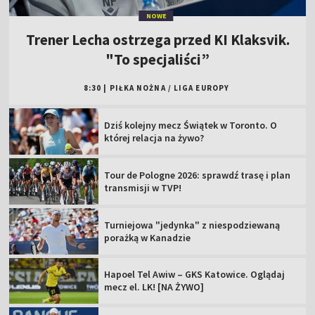
NOWE
Trener Lecha ostrzega przed KI Klaksvik.
"To specjaliści”
8:30
|
PIŁKA NOŻNA
/
LIGA EUROPY
Dziś kolejny mecz Świątek w Toronto. O
której relacja na żywo?
Tour de Pologne 2026: sprawdź trasę i plan
transmisji w TVP!
Turniejowa "jedynka" z niespodziewaną
porażką w Kanadzie
Hapoel Tel Awiw – GKS Katowice. Oglądaj
mecz el. LK! [NA ŻYWO]