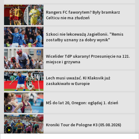
Rangers FC faworytem? Były bramkarz
Celticu nie ma złudzeń
Szkoci nie lekceważą Jagiellonii. "Remis
zostałby uznany za dobry wynik"
Wicelider TdP ukarany! Przesunięcie na 121.
miejsce i grzywna
Lech musi uważać. KI Klaksvik już
zaskakiwało w Europie
MŚ do lat 20, Oregon: oglądaj 1. dzień
Kroniki Tour de Pologne #3 (05.08.2026)