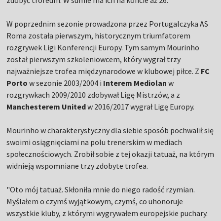
zdobyć trofeum. W sumie ma ich na koncie aż 26.
W poprzednim sezonie prowadzona przez Portugalczyka AS
Roma została pierwszym, historycznym triumfatorem
rozgrywek Ligi Konferencji Europy. Tym samym Mourinho
został pierwszym szkoleniowcem, który wygrał trzy
najważniejsze trofea międzynarodowe w klubowej piłce. Z
FC
Porto
w sezonie 2003/2004 i
Interem Mediolan
w
rozgrywkach 2009/2010 zdobywał Ligę Mistrzów, a z
Manchesterem United
w 2016/2017 wygrał Ligę Europy.
Mourinho w charakterystyczny dla siebie sposób pochwalił się
swoimi osiągnięciami na polu trenerskim w mediach
społecznościowych. Zrobił sobie z tej okazji tatuaż, na którym
widnieją wspomniane trzy zdobyte trofea.
"Oto mój tatuaż. Skłoniła mnie do niego radość rzymian.
Myślałem o czymś wyjątkowym, czymś, co uhonoruje
wszystkie kluby, z którymi wygrywałem europejskie puchary.