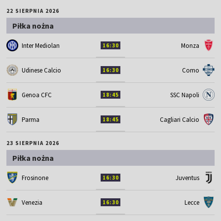
22 SIERPNIA 2026
Piłka nożna
Inter Mediolan
Monza
16:30
Udinese Calcio
Como
16:30
Genoa CFC
SSC Napoli
18:45
Parma
Cagliari Calcio
18:45
23 SIERPNIA 2026
Piłka nożna
Frosinone
Juventus
16:30
Venezia
Lecce
16:30