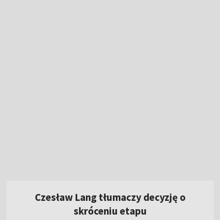
Czesław Lang tłumaczy decyzję o
skróceniu etapu
14:49
|
KOLARSTWO
/
TOUR DE POLOGNE
Czwarty etap skrócony! Nowy lider 83. Tour
de Pologne [WIDEO]
Dramatyczny mecz Polaków na ME. Mundial
oddalił się