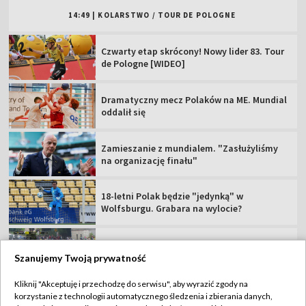
Zamieszanie z mundialem. "Zasłużyliśmy
na organizację finału"
18-letni Polak będzie "jedynką" w
Wolfsburgu. Grabara na wylocie?
83. Tour de Pologne: kraksa na 4. etapie
Niezbędnik 3. kolejki PKO BP Ekstraklasy.
Sprawdź szczegóły
TVP
Szanujemy Twoją prywatność
Abonament TVP
Regulamin TVP
Kliknij "Akceptuję i przechodzę do serwisu", aby wyrazić zgody na
Polityka prywatności
Sklep TVP
korzystanie z technologii automatycznego śledzenia i zbierania danych,