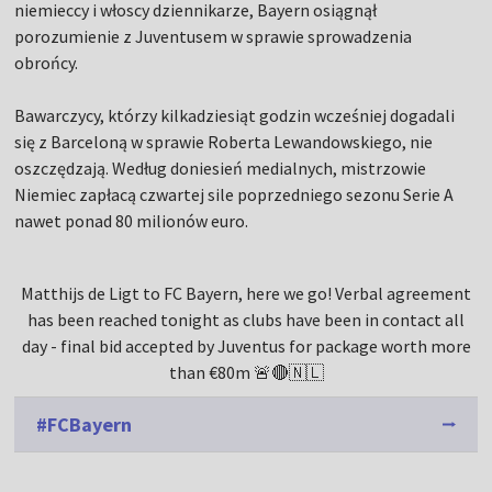
niemieccy i włoscy dziennikarze, Bayern osiągnął
porozumienie z Juventusem w sprawie sprowadzenia
obrońcy.
Bawarczycy, którzy kilkadziesiąt godzin wcześniej dogadali
się z Barceloną w sprawie Roberta Lewandowskiego, nie
oszczędzają. Według doniesień medialnych, mistrzowie
Niemiec zapłacą czwartej sile poprzedniego sezonu Serie A
nawet ponad 80 milionów euro.
Matthijs de Ligt to FC Bayern, here we go! Verbal agreement
has been reached tonight as clubs have been in contact all
day - final bid accepted by Juventus for package worth more
than €80m 🚨🔴🇳🇱
#FCBayern