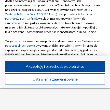
dostęp do informacji na Twoim urządzeniu końcowym i ich
Biuro Reklamy
Moje zgody
przechowywanie oraz na przetwarzanie Twoich danych osobowych przez
nas, czyli Telewizję Polską S.A. w likwidacji (zwaną dalej również „TVP”),
Oferta Handlowa
Biuro reklamy
Zaufanych Partnerów z IAB* (1201 firm)
oraz pozostałych
Zaufanych
Partnerów TVP (93 firm)
, w celach marketingowych (w tym do
Telegazeta ogłoszenia
Kontakt
zautomatyzowanego dopasowania reklam do Twoich zainteresowań i
Emisja w TVP
mierzenia ich skuteczności) i pozostałych, które wskazujemy poniżej, a
także zgody na udostępnianie przez nas identyfikatora PPID do Google.
Kanały
Rada Programowa
Twoje dane osobowe zbierane podczas odwiedzania przez Ciebie naszych
Ogłoszenia przetargowe
poszczególnych serwisów
zwanych dalej „Portalem”, w tym informacje
©2026 Telewizja Polska Spółka Akcyjna w likwidacji
zapisywane za pomocą technologii takich jak: pliki cookie, sygnalizatory
Akademia Telewizyjna
WWW lub innych podobnych technologii umożliwiających świadczenie
Informacje o nadawcy
dopasowanych i bezpiecznych usług, personalizację treści oraz reklam,
udostępnianie funkcji mediów społecznościowych oraz analizowanie
Akceptuję i przechodzę do serwisu
Centrum informacji TVP
ruchu w Internecie.
System NOS
Twoje dane osobowe zbierane podczas odwiedzania przez Ciebie
Ustawienia zaawansowane
News
Transmisje
Wideo
Więcej
poszczególnych serwisów
na Portalu, takie jak adresy IP, identyfikatory
Zgłoś program (ROPAT)
Twoich urządzeń końcowych i identyfikatory plików cookie, informacje o
DO GÓRY
Kariera w TVP
Twoich wyszukiwaniach w serwisach Portalu czy historia odwiedzin będą
przetwarzane przez TVP,
Zaufanych Partnerów z IAB
oraz pozostałych
Naziemna Telewizja Cyfrowa
Zaufanych Partnerów TVP
dla realizacji następujących celów i funkcji:
przechowywania informacji na urządzeniu lub dostęp do nich, wyboru
Program dla prasy
podstawowych reklam, wyboru spersonalizowanych reklam, tworzenia