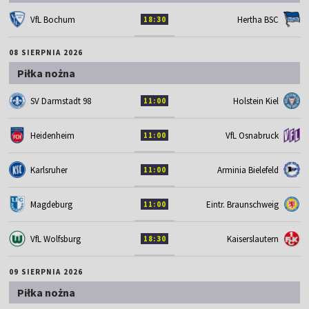
VfL Bochum
Hertha BSC
18:30
08 SIERPNIA 2026
Piłka nożna
SV Darmstadt 98
Holstein Kiel
11:00
Heidenheim
VfL Osnabruck
11:00
Karlsruher
Arminia Bielefeld
11:00
Magdeburg
Eintr. Braunschweig
11:00
VfL Wolfsburg
Kaiserslautern
18:30
09 SIERPNIA 2026
Piłka nożna