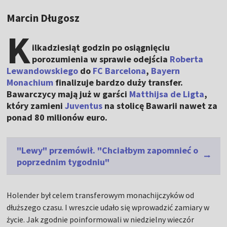
Marcin Długosz
K
ilkadziesiąt godzin po osiągnięciu
porozumienia w sprawie odejścia
Roberta
Lewandowskiego
do
FC Barcelona
,
Bayern
Monachium
finalizuje bardzo duży transfer.
Bawarczycy mają już w garści
Matthijsa de Ligta
,
który zamieni
Juventus
na stolicę Bawarii nawet za
ponad 80 milionów euro.
"Lewy" przemówił. "Chciałbym zapomnieć o
poprzednim tygodniu"
Holender był celem transferowym monachijczyków od
dłuższego czasu. I wreszcie udało się wprowadzić zamiary w
życie. Jak zgodnie poinformowali w niedzielny wieczór