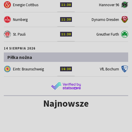
Energie Cottbus
Hannover 96
11:30
Nurnberg
Dynamo Dresden
11:30
St. Pauli
Greuther Furth
11:30
14 SIERPNIA 2026
Piłka nożna
Eintr. Braunschweig
VfL Bochum
16:30
Najnowsze