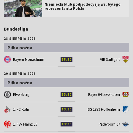
Niemiecki klub podjął decyzję ws. byłego
reprezentanta Polski
Bundesliga
28 SIERPNIA 2026
Piłka nożna
Bayern Monachium
VfB Stuttgart
18:30
29 SIERPNIA 2026
Piłka nożna
Elversberg
Bayer 04 Leverkusen
13:30
1. FC Koln
TSG 1899 Hoffenheim
13:30
1. FSV Mainz 05
Paderborn 07
13:30