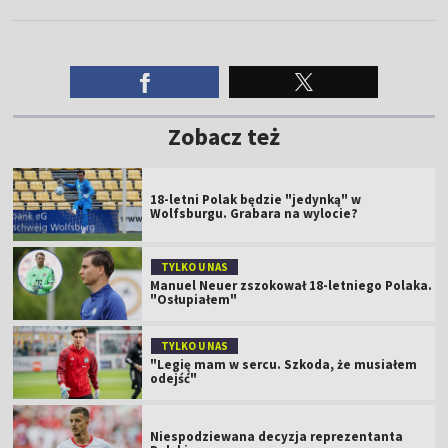
Zobacz też
18-letni Polak będzie "jedynką" w
Wolfsburgu. Grabara na wylocie?
TYLKO U NAS
Manuel Neuer zszokował 18-letniego Polaka.
"Osłupiałem"
TYLKO U NAS
"Legię mam w sercu. Szkoda, że musiałem
odejść"
Niespodziewana decyzja reprezentanta