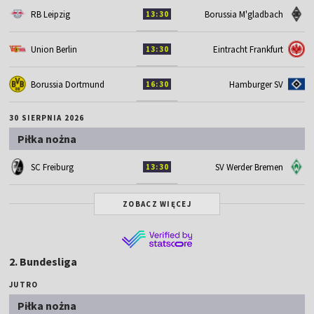
RB Leipzig
Borussia M'gladbach
13:30
Union Berlin
Eintracht Frankfurt
13:30
Borussia Dortmund
Hamburger SV
16:30
30 SIERPNIA 2026
Piłka nożna
SC Freiburg
SV Werder Bremen
13:30
ZOBACZ WIĘCEJ
2. Bundesliga
JUTRO
Piłka nożna