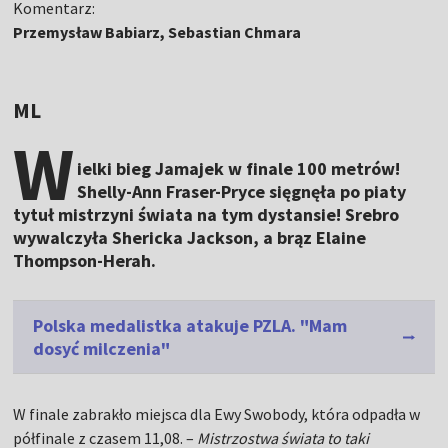
Komentarz:
Przemysław Babiarz, Sebastian Chmara
ML
W
ielki bieg Jamajek w finale 100 metrów!
Shelly-Ann Fraser-Pryce sięgnęła po piaty
tytuł mistrzyni świata na tym dystansie! Srebro
wywalczyła Shericka Jackson, a brąz Elaine
Thompson-Herah.
Polska medalistka atakuje PZLA. "Mam
dosyć milczenia"
W finale zabrakło miejsca dla Ewy Swobody, która odpadła w
półfinale z czasem 11,08. –
Mistrzostwa świata to taki