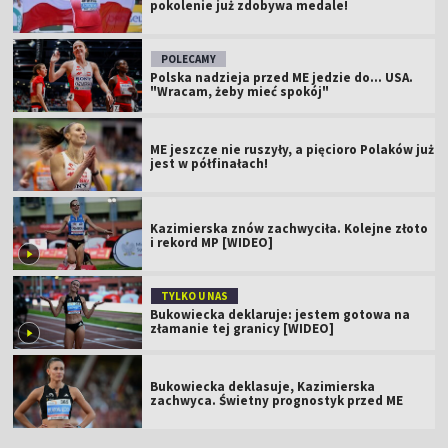
pokolenie już zdobywa medale!
POLECAMY
Polska nadzieja przed ME jedzie do... USA.
"Wracam, żeby mieć spokój"
ME jeszcze nie ruszyły, a pięcioro Polaków już
jest w półfinałach!
Kazimierska znów zachwyciła. Kolejne złoto
i rekord MP [WIDEO]
TYLKO U NAS
Bukowiecka deklaruje: jestem gotowa na
złamanie tej granicy [WIDEO]
Bukowiecka deklasuje, Kazimierska
zachwyca. Świetny prognostyk przed ME