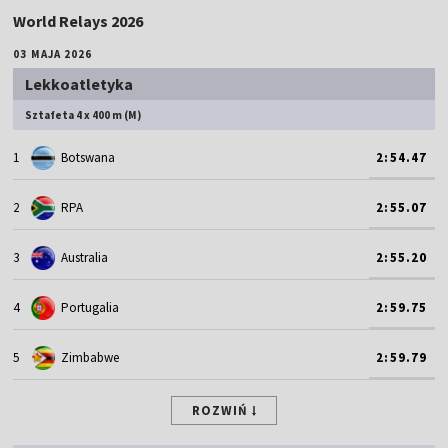
World Relays 2026
03 MAJA 2026
Lekkoatletyka
Sztafeta 4 x 400 m (M)
1
Botswana
2:54.47
2
RPA
2:55.07
3
Australia
2:55.20
4
Portugalia
2:59.75
5
Zimbabwe
2:59.79
ROZWIŃ