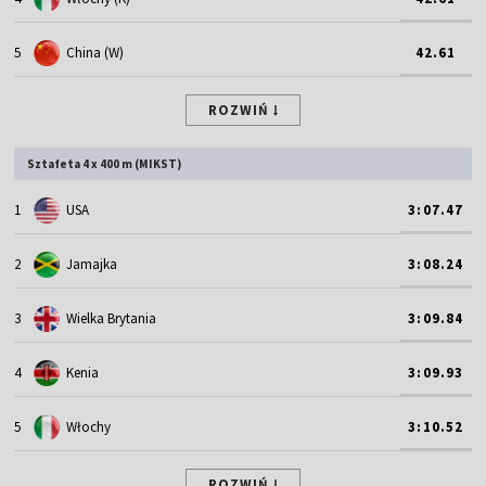
5
China (W)
42.61
ROZWIŃ
Sztafeta 4 x 400 m (MIKST)
1
USA
3:07.47
2
Jamajka
3:08.24
3
Wielka Brytania
3:09.84
4
Kenia
3:09.93
5
Włochy
3:10.52
ROZWIŃ