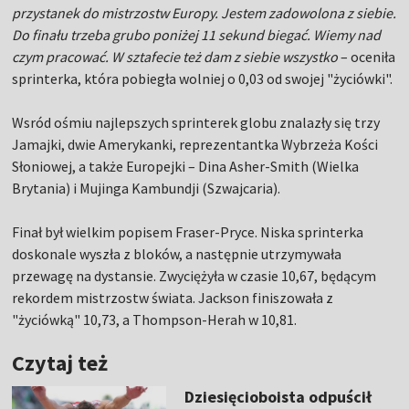
przystanek do mistrzostw Europy. Jestem zadowolona z siebie.
Do finału trzeba grubo poniżej 11 sekund biegać. Wiemy nad
czym pracować. W sztafecie też dam z siebie wszystko
– oceniła
sprinterka, która pobiegła wolniej o 0,03 od swojej "życiówki".
Wsród ośmiu najlepszych sprinterek globu znalazły się trzy
Jamajki, dwie Amerykanki, reprezentantka Wybrzeża Kości
Słoniowej, a także Europejki – Dina Asher-Smith (Wielka
Brytania) i Mujinga Kambundji (Szwajcaria).
Finał był wielkim popisem Fraser-Pryce. Niska sprinterka
doskonale wyszła z bloków, a następnie utrzymywała
przewagę na dystansie. Zwyciężyła w czasie 10,67, będącym
rekordem mistrzostw świata. Jackson finiszowała z
"życiówką" 10,73, a Thompson-Herah w 10,81.
Czytaj też
Dziesięcioboista odpuścił