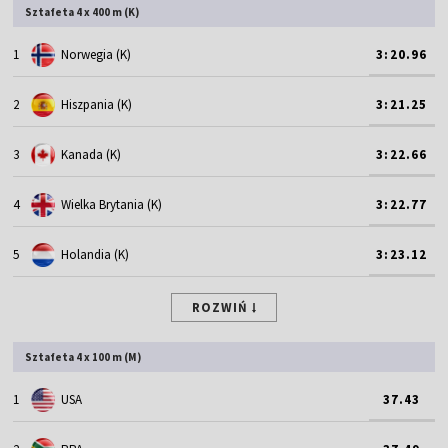
Sztafeta 4 x 400 m (K)
1
Norwegia (K)
3:20.96
2
Hiszpania (K)
3:21.25
3
Kanada (K)
3:22.66
4
Wielka Brytania (K)
3:22.77
5
Holandia (K)
3:23.12
ROZWIŃ
Sztafeta 4 x 100 m (M)
1
USA
37.43