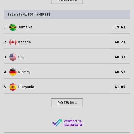
Sztafeta 4 x 100 m (MIKST)
1
Jamajka
39.62
2
Kanada
40.23
3
USA
40.33
4
Niemcy
40.52
5
Hiszpania
41.05
ROZWIŃ