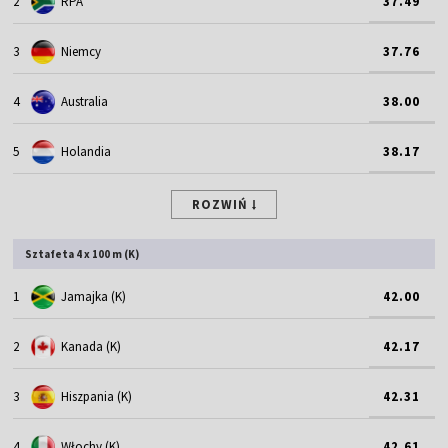
2
RPA
37.49
3
Niemcy
37.76
4
Australia
38.00
5
Holandia
38.17
ROZWIŃ
Sztafeta 4 x 100 m (K)
1
Jamajka (K)
42.00
2
Kanada (K)
42.17
3
Hiszpania (K)
42.31
4
Włochy (K)
42.61