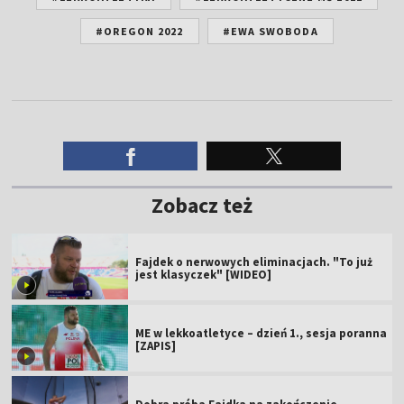
#OREGON 2022
#EWA SWOBODA
Zobacz też
Fajdek o nerwowych eliminacjach. "To już
jest klasyczek" [WIDEO]
ME w lekkoatletyce – dzień 1., sesja poranna
[ZAPIS]