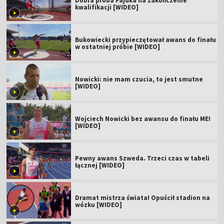
Dobra próba Fajdka na zakończenie
kwalifikacji [WIDEO]
Bukowiecki przypieczętował awans do finału
w ostatniej próbie [WIDEO]
Nowicki: nie mam czucia, to jest smutne
[WIDEO]
Wojciech Nowicki bez awansu do finału ME!
[WIDEO]
Pewny awans Szweda. Trzeci czas w tabeli
łącznej [WIDEO]
Dramat mistrza świata! Opuścił stadion na
wózku [WIDEO]