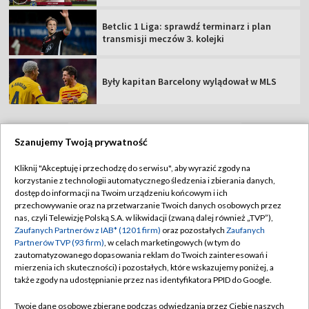
Betclic 1 Liga: sprawdź terminarz i plan
transmisji meczów 3. kolejki
Były kapitan Barcelony wylądował w MLS
Szanujemy Twoją prywatność
TVP
Kliknij "Akceptuję i przechodzę do serwisu", aby wyrazić zgody na
korzystanie z technologii automatycznego śledzenia i zbierania danych,
Abonament TVP
Regulamin TVP
dostęp do informacji na Twoim urządzeniu końcowym i ich
Polityka prywatności
Sklep TVP
przechowywanie oraz na przetwarzanie Twoich danych osobowych przez
nas, czyli Telewizję Polską S.A. w likwidacji (zwaną dalej również „TVP”),
Biuro Reklamy
Moje zgody
Zaufanych Partnerów z IAB* (1201 firm)
oraz pozostałych
Zaufanych
Partnerów TVP (93 firm)
, w celach marketingowych (w tym do
Oferta Handlowa
Biuro reklamy
zautomatyzowanego dopasowania reklam do Twoich zainteresowań i
mierzenia ich skuteczności) i pozostałych, które wskazujemy poniżej, a
Telegazeta ogłoszenia
Kontakt
także zgody na udostępnianie przez nas identyfikatora PPID do Google.
Emisja w TVP
Twoje dane osobowe zbierane podczas odwiedzania przez Ciebie naszych