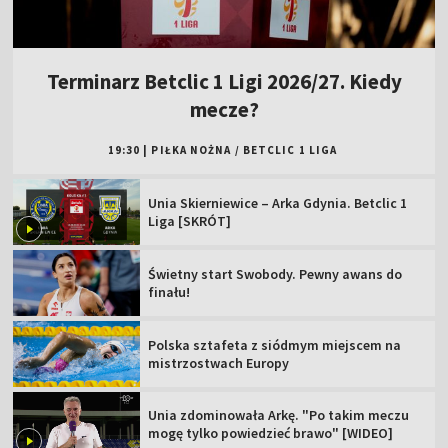
Terminarz Betclic 1 Ligi 2026/27. Kiedy
mecze?
19:30
|
PIŁKA NOŻNA
/
BETCLIC 1 LIGA
Unia Skierniewice – Arka Gdynia. Betclic 1
Liga [SKRÓT]
Świetny start Swobody. Pewny awans do
finału!
Polska sztafeta z siódmym miejscem na
mistrzostwach Europy
Unia zdominowała Arkę. "Po takim meczu
mogę tylko powiedzieć brawo" [WIDEO]