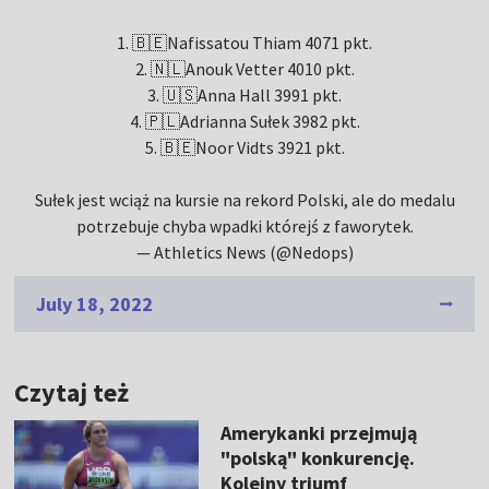
1. 🇧🇪Nafissatou Thiam 4071 pkt.
2. 🇳🇱Anouk Vetter 4010 pkt.
3. 🇺🇸Anna Hall 3991 pkt.
4. 🇵🇱Adrianna Sułek 3982 pkt.
5. 🇧🇪Noor Vidts 3921 pkt.
Sułek jest wciąż na kursie na rekord Polski, ale do medalu
potrzebuje chyba wpadki którejś z faworytek.
— Athletics News (@Nedops)
July 18, 2022
Czytaj też
Amerykanki przejmują
"polską" konkurencję.
Kolejny triumf