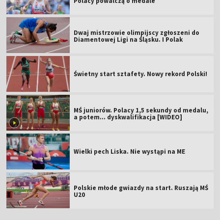
Polacy powalczą o medale
Dwaj mistrzowie olimpijscy zgłoszeni do
Diamentowej Ligi na Śląsku. I Polak
Świetny start sztafety. Nowy rekord Polski!
MŚ juniorów. Polacy 1,5 sekundy od medalu,
a potem... dyskwalifikacja [WIDEO]
Wielki pech Liska. Nie wystąpi na ME
Polskie młode gwiazdy na start. Ruszają MŚ
U20