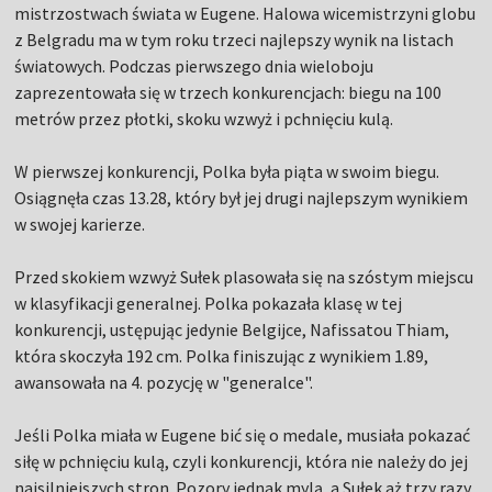
mistrzostwach świata w Eugene. Halowa wicemistrzyni globu
z Belgradu ma w tym roku trzeci najlepszy wynik na listach
światowych. Podczas pierwszego dnia wieloboju
zaprezentowała się w trzech konkurencjach: biegu na 100
metrów przez płotki, skoku wzwyż i pchnięciu kulą.
W pierwszej konkurencji, Polka była piąta w swoim biegu.
Osiągnęła czas 13.28, który był jej drugi najlepszym wynikiem
w swojej karierze.
Przed skokiem wzwyż Sułek plasowała się na szóstym miejscu
w klasyfikacji generalnej. Polka pokazała klasę w tej
konkurencji, ustępując jedynie Belgijce, Nafissatou Thiam,
która skoczyła 192 cm. Polka finiszując z wynikiem 1.89,
awansowała na 4. pozycję w "generalce".
Jeśli Polka miała w Eugene bić się o medale, musiała pokazać
siłę w pchnięciu kulą, czyli konkurencji, która nie należy do jej
najsilniejszych stron. Pozory jednak mylą, a Sułek aż trzy razy