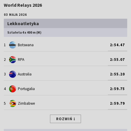
World Relays 2026
03 MAJA 2026
Lekkoatletyka
Sztafeta 4 x 400 m (M)
1
Botswana
2:54.47
2
RPA
2:55.07
3
Australia
2:55.20
4
Portugalia
2:59.75
5
Zimbabwe
2:59.79
ROZWIŃ