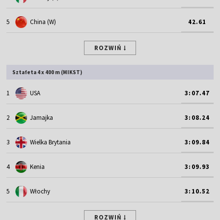
5
China (W)
42.61
ROZWIŃ
Sztafeta 4 x 400 m (MIKST)
1
USA
3:07.47
2
Jamajka
3:08.24
3
Wielka Brytania
3:09.84
4
Kenia
3:09.93
5
Włochy
3:10.52
ROZWIŃ