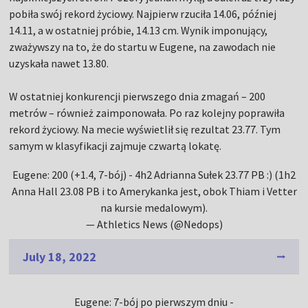
pobiła swój rekord życiowy. Najpierw rzuciła 14.06, później
14.11, a w ostatniej próbie, 14.13 cm. Wynik imponujący,
zważywszy na to, że do startu w Eugene, na zawodach nie
uzyskała nawet 13.80.
W ostatniej konkurencji pierwszego dnia zmagań – 200
metrów – również zaimponowała. Po raz kolejny poprawiła
rekord życiowy. Na mecie wyświetlił się rezultat 23.77. Tym
samym w klasyfikacji zajmuje czwartą lokatę.
Eugene: 200 (+1.4, 7-bój) - 4h2 Adrianna Sułek 23.77 PB :) (1h2
Anna Hall 23.08 PB i to Amerykanka jest, obok Thiam i Vetter
na kursie medalowym).
— Athletics News (@Nedops)
July 18, 2022
Eugene: 7-bój po pierwszym dniu -