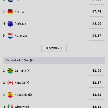
3
Niemcy
37.76
4
Australia
38.00
5
Holandia
38.17
ROZWIŃ
Sztafeta 4 x 100 m (K)
1
Jamajka (K)
42.00
2
Kanada (K)
42.17
3
Hiszpania (K)
42.31
4
Włochy (K)
42.61