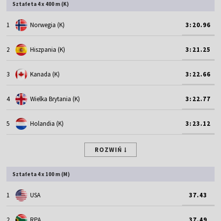
Sztafeta 4 x 400 m (K)
1
Norwegia (K)
3:20.96
2
Hiszpania (K)
3:21.25
3
Kanada (K)
3:22.66
4
Wielka Brytania (K)
3:22.77
5
Holandia (K)
3:23.12
ROZWIŃ
Sztafeta 4 x 100 m (M)
1
USA
37.43
2
RPA
37.49