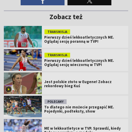
Zobacz też
TRANSMISJA
Pierwszy dzień lekkoatletycznych ME.
Oglądaj sesję poranną w TVP!
TRANSMISJA
Pierwszy dzień lekkoatletycznych ME.
Oglądaj sesję wieczorną w TVP!
Jest polskie złoto w Eugene! Zobacz
rekordowy bieg Kuś
POLECAMY
To dlatego nie możecie przegapić ME.
Pojedynki, podteksty, show
ME w lekkoatletyce w TVP. Sprawdź, kiedy