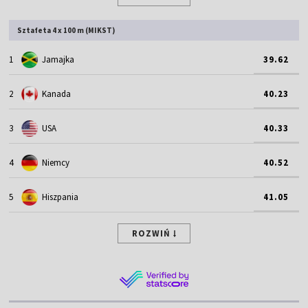
Sztafeta 4 x 100 m (MIKST)
1
Jamajka
39.62
2
Kanada
40.23
3
USA
40.33
4
Niemcy
40.52
5
Hiszpania
41.05
ROZWIŃ