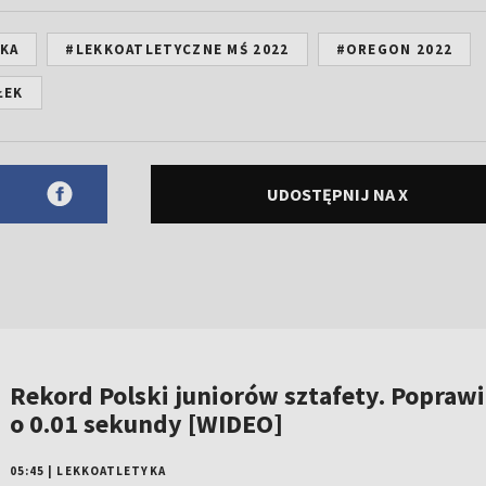
KA
#LEKKOATLETYCZNE MŚ 2022
#OREGON 2022
ŁEK
UDOSTĘPNIJ NA X
Rekord Polski juniorów sztafety. Poprawil
o 0.01 sekundy [WIDEO]
05:45
|
LEKKOATLETYKA