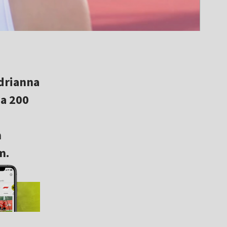
drianna
na 200
h
m.