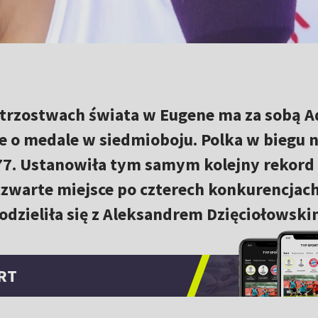
trzostwach świata w Eugene ma za sobą A
je o medale w siedmioboju. Polka w biegu 
77. Ustanowiła tym samym kolejny rekord
czwarte miejsce po czterech konkurencjac
dzieliła się z Aleksandrem Dzięciołowski
RT