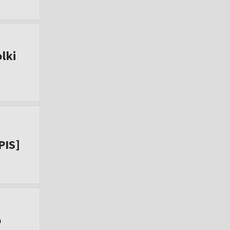
lki
PIS]
o