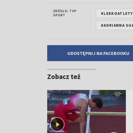
ŹRÓDŁO: TVP
#LEKKOATLETY
SPORT
#ADRIANNA SU
UDOSTĘPNIJ NA FACEBOOKU
Zobacz też