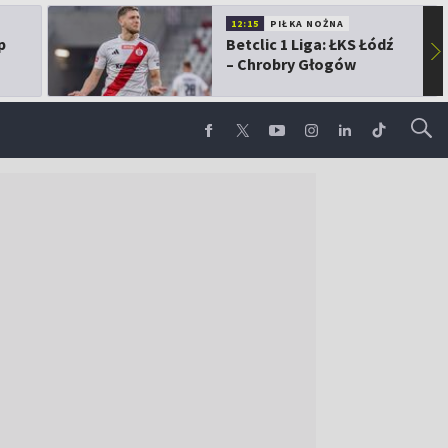
12:15
PIŁKA NOŻNA
p
Betclic 1 Liga: ŁKS Łódź
▶
– Chrobry Głogów