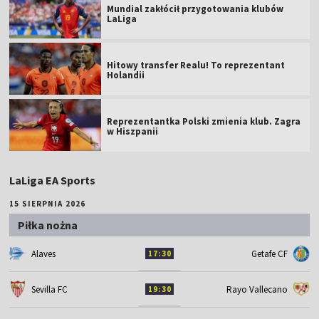
Mundial zakłócił przygotowania klubów
LaLiga
Hitowy transfer Realu! To reprezentant
Holandii
Reprezentantka Polski zmienia klub. Zagra
w Hiszpanii
LaLiga EA Sports
15 SIERPNIA 2026
Piłka nożna
Alaves
Getafe CF
17:30
Sevilla FC
Rayo Vallecano
19:30