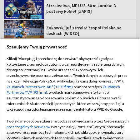
Strzelectwo, ME U23: 50 m karabin 3
postawy kobiet [ZAPIS]
Żukowski już strzela! Zespół Polaka na
deskach [WIDEO]
Szanujemy Twoją prywatność
Kliknij "Akceptuję i przechodzę do serwisu", aby wyrazić zgody na
korzystanie z technologii automatycznego śledzenia i zbierania danych,
TVP
dostęp do informacji na Twoim urządzeniu końcowym i ich
przechowywanie oraz na przetwarzanie Twoich danych osobowych przez
Abonament TVP
Regulamin TVP
nas, czyli Telewizję Polską S.A. w likwidacji (zwaną dalej również „TVP”),
Polityka prywatności
Sklep TVP
Zaufanych Partnerów z IAB* (1201 firm)
oraz pozostałych
Zaufanych
Partnerów TVP (93 firm)
, w celach marketingowych (w tym do
Biuro Reklamy
Moje zgody
zautomatyzowanego dopasowania reklam do Twoich zainteresowań i
mierzenia ich skuteczności) i pozostałych, które wskazujemy poniżej, a
Oferta Handlowa
Biuro reklamy
także zgody na udostępnianie przez nas identyfikatora PPID do Google.
Telegazeta ogłoszenia
Kontakt
Twoje dane osobowe zbierane podczas odwiedzania przez Ciebie naszych
Emisja w TVP
poszczególnych serwisów
zwanych dalej „Portalem”, w tym informacje
zapisywane za pomocą technologii takich jak: pliki cookie, sygnalizatory
Kanały
Rada Programowa
WWW lub innych podobnych technologii umożliwiających świadczenie