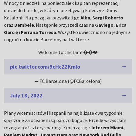
W nocy z niedzieli na poniedziałek kapitan reprezentacji
dotarł do hotelu, w którym przebywają koledzy z Dumy
Katalonii. Na początku przywitali go
Alba
,
Sergi Roberto
oraz
Dembele
. Następnie przyszedł czas na
Gaviego
,
Erica
Garcię
i
Ferrana Torresa
. Wszystko uwieczniono na jednym z
nagrań na koncie Barcelony na Twitterze.
Welcome to the fam! ��❤️
pic.twitter.com/9cHcZZKmIo
— FC Barcelona (@FCBarcelona)
July 18, 2022
Plany wicemistrzów Hiszpanii na najbliższe dwa tygodnie
spędzone za oceanem są bardzo bogate. Przede wszystkim
rozegrają aż cztery sparingi. Zmierzą się z
Interem Miami,
Realem Madryt, Juventusem oraz New York Red Bulls
.