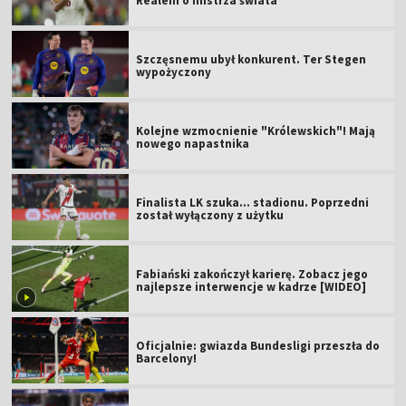
Realem o mistrza świata
Szczęsnemu ubył konkurent. Ter Stegen
wypożyczony
Kolejne wzmocnienie "Królewskich"! Mają
nowego napastnika
Finalista LK szuka... stadionu. Poprzedni
został wyłączony z użytku
Fabiański zakończył karierę. Zobacz jego
najlepsze interwencje w kadrze [WIDEO]
Oficjalnie: gwiazda Bundesligi przeszła do
Barcelony!