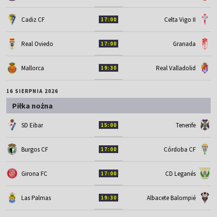
Cadiz CF
Celta Vigo II
17:00
Real Oviedo
Granada
17:00
Mallorca
Real Valladolid
19:30
16 SIERPNIA 2026
Piłka nożna
SD Eibar
Tenerife
15:00
Burgos CF
Córdoba CF
17:00
Girona FC
CD Leganés
17:00
Las Palmas
Albacete Balompié
19:30