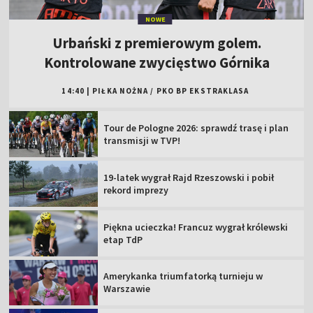
NOWE
Urbański z premierowym golem.
Kontrolowane zwycięstwo Górnika
14:40
|
PIŁKA NOŻNA
/
PKO BP EKSTRAKLASA
Tour de Pologne 2026: sprawdź trasę i plan
transmisji w TVP!
19-latek wygrał Rajd Rzeszowski i pobił
rekord imprezy
Piękna ucieczka! Francuz wygrał królewski
etap TdP
Amerykanka triumfatorką turnieju w
Warszawie