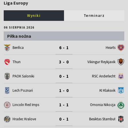
Liga Europy
Wyniki
Terminarz
06 SIERPNIA 2026
Piłka nożna
6 - 1
Benfica
Hearts
3 - 0
Thun
Vikingur Reykjavik
0 - 1
PAOK Saloniki
RSC Anderlecht
1 - 0
Lech Poznań
KI Klaksvik
1 - 1
Omonia Nikozja
Lincoln Red Imps
0 - 1
Hradec Kralove
Besiktas Stambuł