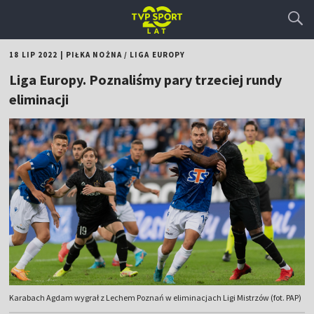
18 LIP 2022
|
PIŁKA NOŻNA
/
LIGA EUROPY
Liga Europy. Poznaliśmy pary trzeciej rundy
eliminacji
Karabach Agdam wygrał z Lechem Poznań w eliminacjach Ligi Mistrzów (fot. PAP)