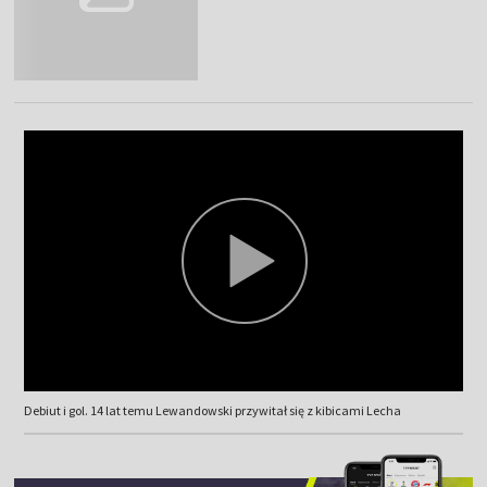
Debiut i gol. 14 lat temu Lewandowski przywitał się z kibicami Lecha