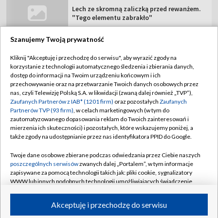
Lech ze skromną zaliczką przed rewanżem.
"Tego elementu zabrakło"
Szanujemy Twoją prywatność
Kliknij "Akceptuję i przechodzę do serwisu", aby wyrazić zgody na
korzystanie z technologii automatycznego śledzenia i zbierania danych,
TVP
dostęp do informacji na Twoim urządzeniu końcowym i ich
przechowywanie oraz na przetwarzanie Twoich danych osobowych przez
Abonament TVP
Regulamin TVP
nas, czyli Telewizję Polską S.A. w likwidacji (zwaną dalej również „TVP”),
Polityka prywatności
Sklep TVP
Zaufanych Partnerów z IAB* (1201 firm)
oraz pozostałych
Zaufanych
Partnerów TVP (93 firm)
, w celach marketingowych (w tym do
Biuro Reklamy
Moje zgody
zautomatyzowanego dopasowania reklam do Twoich zainteresowań i
mierzenia ich skuteczności) i pozostałych, które wskazujemy poniżej, a
Oferta Handlowa
Biuro reklamy
także zgody na udostępnianie przez nas identyfikatora PPID do Google.
Telegazeta ogłoszenia
Kontakt
Twoje dane osobowe zbierane podczas odwiedzania przez Ciebie naszych
Emisja w TVP
poszczególnych serwisów
zwanych dalej „Portalem”, w tym informacje
zapisywane za pomocą technologii takich jak: pliki cookie, sygnalizatory
Kanały
Rada Programowa
WWW lub innych podobnych technologii umożliwiających świadczenie
dopasowanych i bezpiecznych usług, personalizację treści oraz reklam,
Ogłoszenia przetargowe
udostępnianie funkcji mediów społecznościowych oraz analizowanie
©2026 Telewizja Polska Spółka Akcyjna w likwidacji
Akceptuję i przechodzę do serwisu
ruchu w Internecie.
Akademia Telewizyjna