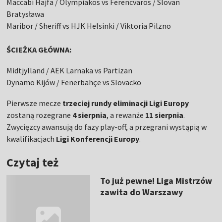
Maccabi Hajfa / Olympiakos vs Ferencvaros / Slovan
Bratysława
Maribor / Sheriff vs HJK Helsinki / Viktoria Pilzno
ŚCIEŻKA GŁÓWNA:
Midtjylland / AEK Larnaka vs Partizan
Dynamo Kijów / Fenerbahçe vs Slovacko
Pierwsze mecze
trzeciej rundy eliminacji Ligi Europy
zostaną rozegrane
4 sierpnia
, a rewanże
11 sierpnia
.
Zwycięzcy awansują do fazy play-off, a przegrani wystąpią w
kwalifikacjach
Ligi Konferencji Europy
.
Czytaj też
To już pewne! Liga Mistrzów
zawita do Warszawy