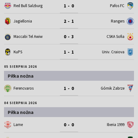
1 - 0
Red Bull Salzburg
Pafos FC
2 - 1
Jagiellonia
Rangers
0 - 3
Maccabi Tel Awiw
CSKA Sofia
1 - 1
KuPS
Univ. Craiova
05 SIERPNIA 2026
Piłka nożna
1 - 0
Ferencvaros
Górnik Zabrze
04 SIERPNIA 2026
Piłka nożna
0 - 0
Larne
Iberia 1999