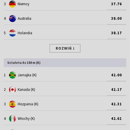
3
Niemcy
37.76
4
Australia
38.00
5
Holandia
38.17
ROZWIŃ
Sztafeta 4 x 100 m (K)
1
Jamajka (K)
42.00
2
Kanada (K)
42.17
3
Hiszpania (K)
42.31
4
Włochy (K)
42.61