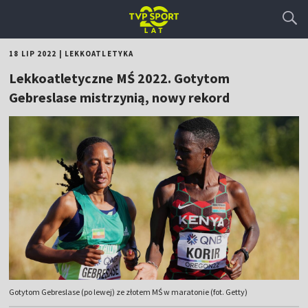
18 LIP 2022
|
LEKKOATLETYKA
Lekkoatletyczne MŚ 2022. Gotytom
Gebreslase mistrzynią, nowy rekord
Gotytom Gebreslase (po lewej) ze złotem MŚ w maratonie (fot. Getty)