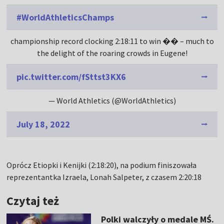
#WorldAthleticsChamps
championship record clocking 2:18:11 to win �� – much to
the delight of the roaring crowds in Eugene!
pic.twitter.com/fSttst3KX6
— World Athletics (@WorldAthletics)
July 18, 2022
Oprócz Etiopki i Kenijki (2:18:20), na podium finiszowała
reprezentantka Izraela, Lonah Salpeter, z czasem 2:20:18
Czytaj też
Polki walczyły o medale MŚ.