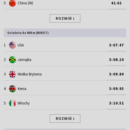
5
China (W)
42.61
ROZWIŃ
Sztafeta 4 x 400 m (MIKST)
1
USA
3:07.47
2
Jamajka
3:08.24
3
Wielka Brytania
3:09.84
4
Kenia
3:09.93
5
Włochy
3:10.52
ROZWIŃ