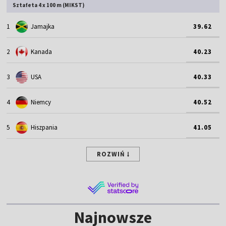
Sztafeta 4 x 100 m (MIKST)
1
Jamajka
39.62
2
Kanada
40.23
3
USA
40.33
4
Niemcy
40.52
5
Hiszpania
41.05
ROZWIŃ
Najnowsze