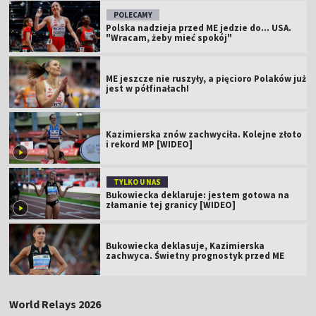
POLECAMY
Polska nadzieja przed ME jedzie do... USA.
"Wracam, żeby mieć spokój"
ME jeszcze nie ruszyły, a pięcioro Polaków już
jest w półfinałach!
Kazimierska znów zachwyciła. Kolejne złoto
i rekord MP [WIDEO]
TYLKO U NAS
Bukowiecka deklaruje: jestem gotowa na
złamanie tej granicy [WIDEO]
Bukowiecka deklasuje, Kazimierska
zachwyca. Świetny prognostyk przed ME
World Relays 2026