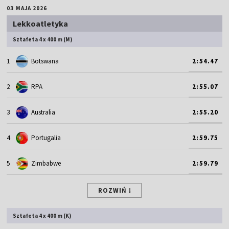
03 MAJA 2026
Lekkoatletyka
Sztafeta 4 x 400 m (M)
1
Botswana
2:54.47
2
RPA
2:55.07
3
Australia
2:55.20
4
Portugalia
2:59.75
5
Zimbabwe
2:59.79
ROZWIŃ
Sztafeta 4 x 400 m (K)