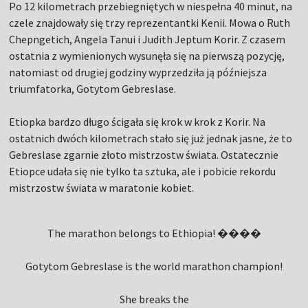
Po 12 kilometrach przebiegniętych w niespełna 40 minut, na
czele znajdowały się trzy reprezentantki Kenii. Mowa o Ruth
Chepngetich, Angela Tanui i Judith Jeptum Korir. Z czasem
ostatnia z wymienionych wysunęła się na pierwszą pozycję,
natomiast od drugiej godziny wyprzedziła ją późniejsza
triumfatorka, Gotytom Gebreslase.
Etiopka bardzo długo ścigała się krok w krok z Korir. Na
ostatnich dwóch kilometrach stało się już jednak jasne, że to
Gebreslase zgarnie złoto mistrzostw świata. Ostatecznie
Etiopce udała się nie tylko ta sztuka, ale i pobicie rekordu
mistrzostw świata w maratonie kobiet.
The marathon belongs to Ethiopia! ����
Gotytom Gebreslase is the world marathon champion!
She breaks the