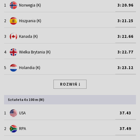
1
Norwegia (K)
3:20.96
2
Hiszpania (K)
3:21.25
3
Kanada (K)
3:22.66
4
Wielka Brytania (K)
3:22.77
5
Holandia (K)
3:23.12
ROZWIŃ
Sztafeta 4 x 100 m (M)
1
USA
37.43
2
RPA
37.49