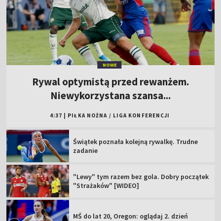
NOWE
Rywal optymistą przed rewanżem.
Niewykorzystana szansa...
4:37
|
PIŁKA NOŻNA
/
LIGA KONFERENCJI
Świątek poznała kolejną rywalkę. Trudne
zadanie
"Lewy" tym razem bez gola. Dobry początek
"Strażaków" [WIDEO]
MŚ do lat 20, Oregon: oglądaj 2. dzień