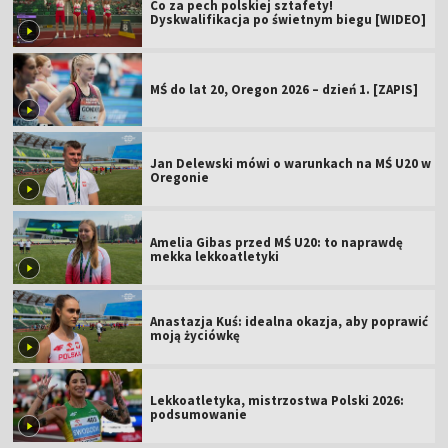
Co za pech polskiej sztafety!
Dyskwalifikacja po świetnym biegu [WIDEO]
MŚ do lat 20, Oregon 2026 – dzień 1. [ZAPIS]
Jan Delewski mówi o warunkach na MŚ U20 w
Oregonie
Amelia Gibas przed MŚ U20: to naprawdę
mekka lekkoatletyki
Anastazja Kuś: idealna okazja, aby poprawić
moją życiówkę
Lekkoatletyka, mistrzostwa Polski 2026:
podsumowanie