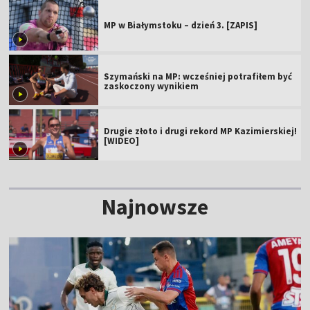
MP w Białymstoku – dzień 3. [ZAPIS]
Szymański na MP: wcześniej potrafiłem być
zaskoczony wynikiem
Drugie złoto i drugi rekord MP Kazimierskiej!
[WIDEO]
Najnowsze