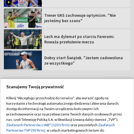
Trener GKS zachowuje optymizm. "Nie
jesteśmy bez szans"
Lech ma dylemat po starciu Farerami.
Roważa przełożenie meczu
Dobry start Świątek. "Jestem zadowolona
ze wszystkiego"
Szanujemy Twoją prywatność
TVP
Kliknij "Akceptuję i przechodzę do serwisu", aby wyrazić zgody na
korzystanie z technologii automatycznego śledzenia i zbierania danych,
Abonament TVP
Regulamin TVP
dostęp do informacji na Twoim urządzeniu końcowym i ich
Polityka prywatności
Sklep TVP
przechowywanie oraz na przetwarzanie Twoich danych osobowych przez
nas, czyli Telewizję Polską S.A. w likwidacji (zwaną dalej również „TVP”),
Biuro Reklamy
Moje zgody
Zaufanych Partnerów z IAB* (1201 firm)
oraz pozostałych
Zaufanych
Partnerów TVP (93 firm)
, w celach marketingowych (w tym do
Oferta Handlowa
Biuro reklamy