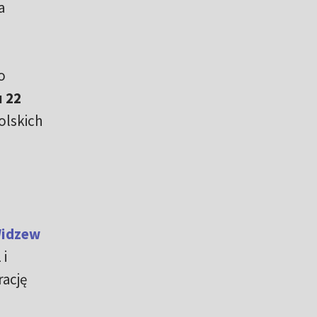
a
o
u 22
olskich
idzew
 i
rację