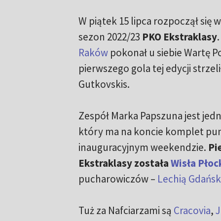
W piątek 15 lipca rozpoczął się
sezon 2022/23
PKO Ekstraklasy
Raków
pokonał u siebie Wartę Po
pierwszego gola tej edycji strzeli
Gutkovskis.
Zespół Marka Papszuna jest jedn
który ma na koncie komplet pu
inauguracyjnym weekendzie.
Pi
Ekstraklasy została
Wisła Płoc
pucharowiczów –
Lechią Gdańsk
Tuż za Nafciarzami są
Cracovia
,
J