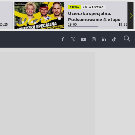
TRWA
KOLARSTWO
Ucieczka specjalna.
▶
Podsumowanie 4. etapu
20:25
TdP
19:00
19:35