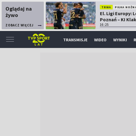
Oglądaj na
TRWA
PIŁKA NOŻN
El. Ligi Europy: 
żywo
Poznań – KI Kla
16:25
ZOBACZ WIĘCEJ
TRANSMISJE
WIDEO
WYNIKI
R