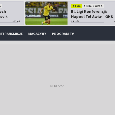
A
TRWA
PIŁKA NOŻNA
Lech
El. Ligi Konferencji:
ksvik
Hapoel Tel Awiw – GKS
19:25
Katowice
17:15
ETRANSMISJE
MAGAZYNY
PROGRAM TV