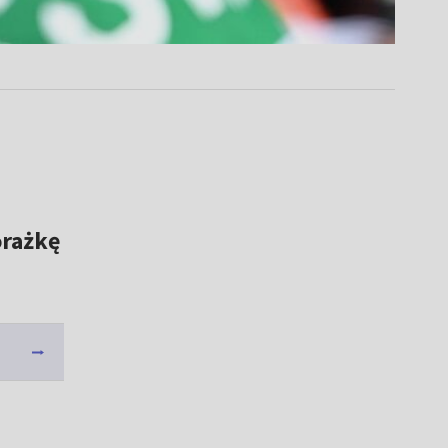
orażkę