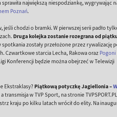
ch sprawiła największą niespodziankę, wygrywając n
hem Poznań
.
, jeśli chodzi o bramki. W pierwszej serii padło tylk
czach.
Druga kolejka zostanie rozegrana od piątk
zy spotkania zostały przełożone przez rywalizację p
h. Czwartkowe starcia Lecha, Rakowa oraz
Pogoni
Ligi Konferencji będzie można obejrzeć w Telewizji
ce Ekstraklasy?
Piątkową potyczkę Jagiellonia –
W
, a transmisja w TVP Sport, na stronie TVPSPORT.PL
strz kraju po kilku latach wrócił do elity. Na inaugu