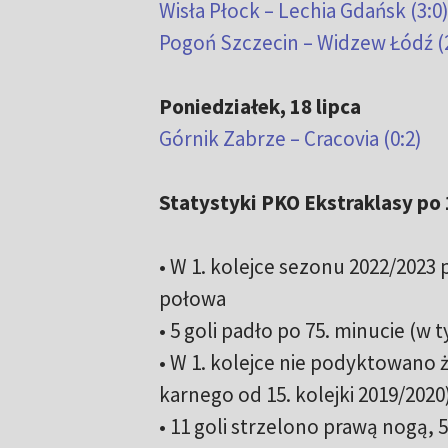
Wisła Płock – Lechia Gdańsk (3:0
Pogoń Szczecin – Widzew Łódź (2
Poniedziałek, 18 lipca
Górnik Zabrze – Cracovia (0:2)
Statystyki PKO Ekstraklasy po 1
• W 1. kolejce sezonu 2022/2023 p
połowa
• 5 goli padło po 75. minucie (w
• W 1. kolejce nie podyktowano 
karnego od 15. kolejki 2019/2020
• 11 goli strzelono prawą nogą, 