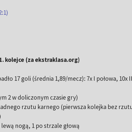
)
:1)
. kolejce (za ekstraklasa.org)
adło 17 goli (średnia 1,89/mecz): 7x I połowa, 10x I
 tym 2 w doliczonym czasie gry)
żadnego rzutu karnego (pierwsza kolejka bez rzut
)
5 lewą nogą, 1 po strzale głową