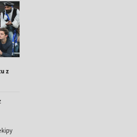
zu z
z
ekipy