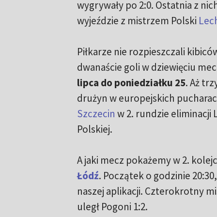
wygrywały po 2:0. Ostatnia z ni
wyjeździe z mistrzem Polski
Lec
Piłkarze nie rozpieszczali kibiców
dwanaście goli w dziewięciu me
lipca do poniedziałku 25
. Aż tr
drużyn w europejskich pucharac
Szczecin
w 2. rundzie eliminacji 
Polskiej.
A jaki mecz pokażemy w 2. kolej
Łódź
. Początek o godzinie 20:30
naszej aplikacji. Czterokrotny mi
uległ Pogoni 1:2.