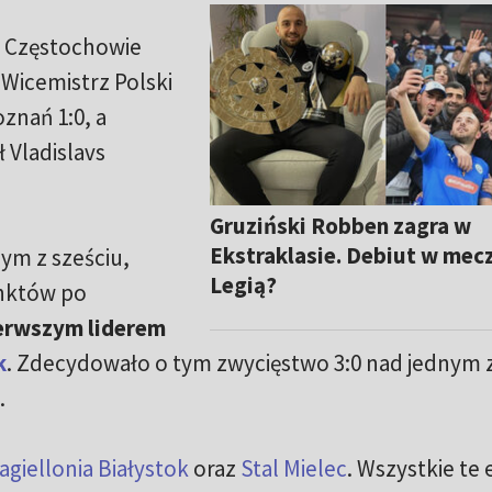
 w Częstochowie
. Wicemistrz Polski
znań 1:0, a
ł Vladislavs
Gruziński Robben zagra w
Ekstraklasie. Debiut w mec
ym z sześciu,
Legią?
nktów po
erwszym liderem
k
. Zdecydowało o tym zwycięstwo 3:0 nad jednym 
.
agiellonia Białystok
oraz
Stal Mielec
. Wszystkie te 