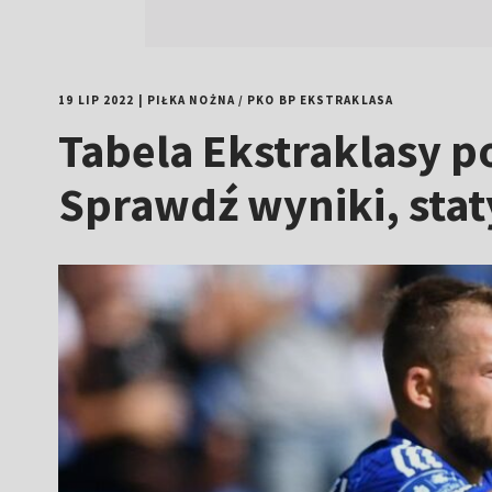
19 LIP 2022
|
PIŁKA NOŻNA
/
PKO BP EKSTRAKLASA
Tabela Ekstraklasy po
Sprawdź wyniki, staty