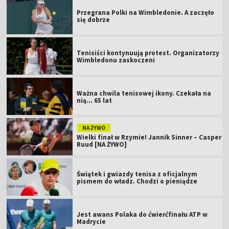
Przegrana Polki na Wimbledonie. A zaczęło
się dobrze
Tenisiści kontynuują protest. Organizatorzy
Wimbledonu zaskoczeni
Ważna chwila tenisowej ikony. Czekała na
nią... 65 lat
NA ŻYWO
Wielki finał w Rzymie! Jannik Sinner – Casper
Ruud [NA ŻYWO]
Świątek i gwiazdy tenisa z oficjalnym
pismem do władz. Chodzi o pieniądze
Jest awans Polaka do ćwierćfinału ATP w
Madrycie