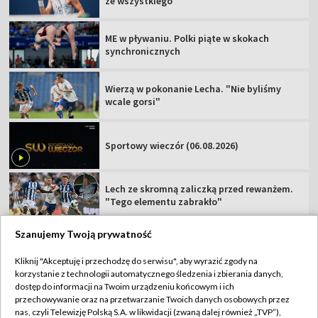
ze wszystkiego"
ME w pływaniu. Polki piąte w skokach
synchronicznych
Wierzą w pokonanie Lecha. "Nie byliśmy
wcale gorsi"
Sportowy wieczór (06.08.2026)
Lech ze skromną zaliczką przed rewanżem.
"Tego elementu zabrakło"
Szanujemy Twoją prywatność
Kliknij "Akceptuję i przechodzę do serwisu", aby wyrazić zgody na
korzystanie z technologii automatycznego śledzenia i zbierania danych,
TVP
dostęp do informacji na Twoim urządzeniu końcowym i ich
Abonament TVP
Regulamin TVP
przechowywanie oraz na przetwarzanie Twoich danych osobowych przez
nas, czyli Telewizję Polską S.A. w likwidacji (zwaną dalej również „TVP”),