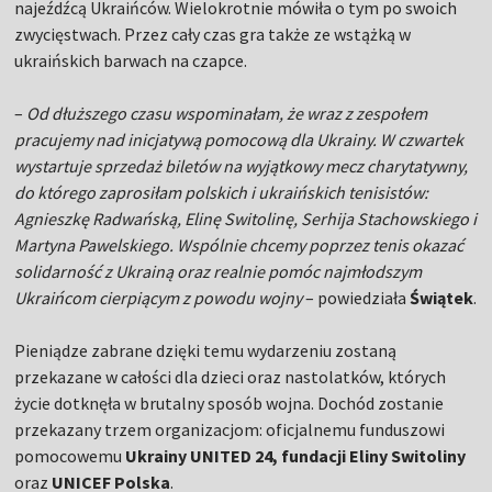
najeźdźcą Ukraińców. Wielokrotnie mówiła o tym po swoich
zwycięstwach. Przez cały czas gra także ze wstążką w
ukraińskich barwach na czapce.
–
Od dłuższego czasu wspominałam, że wraz z zespołem
pracujemy nad inicjatywą pomocową dla Ukrainy. W czwartek
wystartuje sprzedaż biletów na wyjątkowy mecz charytatywny,
do którego zaprosiłam polskich i ukraińskich tenisistów:
Agnieszkę Radwańską, Elinę Switolinę, Serhija Stachowskiego i
Martyna Pawelskiego. Wspólnie chcemy poprzez tenis okazać
solidarność z Ukrainą oraz realnie pomóc najmłodszym
Ukraińcom cierpiącym z powodu wojny
– powiedziała
Świątek
.
Pieniądze zabrane dzięki temu wydarzeniu zostaną
przekazane w całości dla dzieci oraz nastolatków, których
życie dotknęła w brutalny sposób wojna. Dochód zostanie
przekazany trzem organizacjom: oficjalnemu funduszowi
pomocowemu
Ukrainy UNITED 24, fundacji Eliny Switoliny
oraz
UNICEF Polska
.