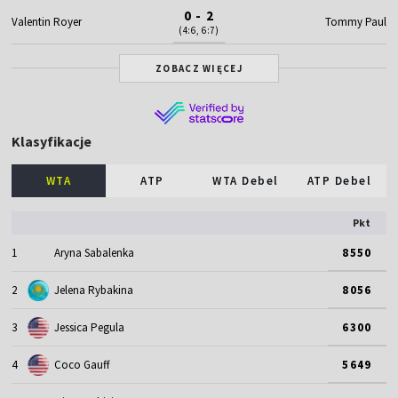
0 - 2
Valentin Royer
Tommy Paul
(4:6, 6:7)
ZOBACZ WIĘCEJ
Klasyfikacje
WTA
ATP
WTA Debel
ATP Debel
Pkt
1
Aryna Sabalenka
8550
2
Jelena Rybakina
8056
3
Jessica Pegula
6300
4
Coco Gauff
5649