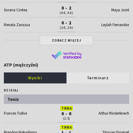
0 - 2
Sorana Cirstea
Maya Joint
(4:6, 4:6)
0 - 2
Renata Zarazua
Leylah Fernandez
(2:6, 2:6)
ZOBACZ WIĘCEJ
ATP (mężczyźni)
Wyniki
Terminarz
DZISIAJ
Tenis
TRWA
Frances Tiafoe
0 - 0
Arthur Rinderknech
(2:3)
TRWA
Brandon Nakashima
1 - 1
Titouan Droguet