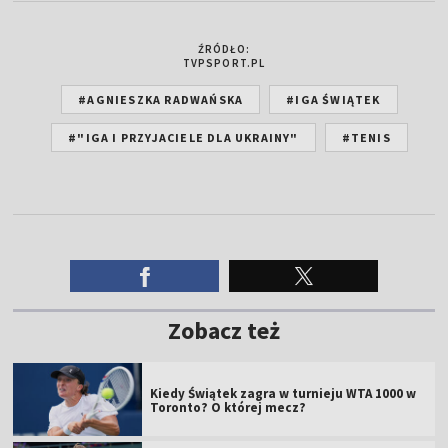
ŹRÓDŁO:
TVPSPORT.PL
#AGNIESZKA RADWAŃSKA
#IGA ŚWIĄTEK
#"IGA I PRZYJACIELE DLA UKRAINY"
#TENIS
Zobacz też
Kiedy Świątek zagra w turnieju WTA 1000 w
Toronto? O której mecz?