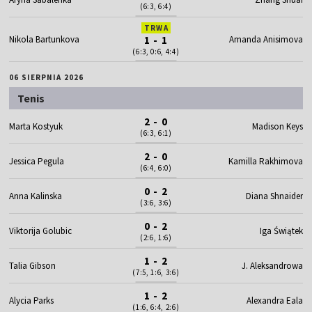
(6:3, 6:4)
TRWA
Nikola Bartunkova
1 - 1
Amanda Anisimova
(6:3, 0:6, 4:4)
06 SIERPNIA 2026
Tenis
2 - 0
Marta Kostyuk
Madison Keys
(6:3, 6:1)
2 - 0
Jessica Pegula
Kamilla Rakhimova
(6:4, 6:0)
0 - 2
Anna Kalinska
Diana Shnaider
(3:6, 3:6)
0 - 2
Viktorija Golubic
Iga Świątek
(2:6, 1:6)
1 - 2
Talia Gibson
J. Aleksandrowa
(7:5, 1:6, 3:6)
1 - 2
Alycia Parks
Alexandra Eala
(1:6, 6:4, 2:6)