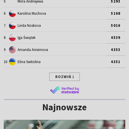
5
Mirra Andriejewa
5293
6
Karolina Muchova
5168
7
Linda Noskova
5016
8
Iga Świątek
4539
9
Amanda Anisimova
4353
10
Elina Switolina
4351
ROZWIŃ
Najnowsze