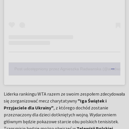
Post udostępniony przez Agnieszka Radwanska (@aradwansk
Liderka rankingu WTA razem ze swoim zespołem zdecydowała
się zorganizować mecz charytatywny
"Iga Świątek i
Przyjaciele dla Ukrainy"
, z którego dochód zostanie
przeznaczony dla dzieci dotkniętych wojną. Wydarzeniem
głównym będzie pokazowe starcie obu polskich tenisistek.
Transmisję będzie można obejrzeć w
Telewizji Polskiej
.