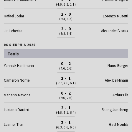
(4:6, 6:2, 1:1)
2 - 0
Rafael Jodar
Lorenzo Musetti
(6:4, 6:3)
2 - 0
Jiri Lehecka
Alexander Blockx
(6:3, 6:4)
06 SIERPNIA 2026
Tenis
0 - 2
Yannick Hanfmann
Nuno Borges
(4:6, 2:6)
2 - 1
Cameron Norrie
Alex De Minaur
(5:7, 7:6, 6:1)
0 - 2
Mariano Navone
Arthur Fils
(3:6, 2:6)
2 - 1
Luciano Darderi
Shang Juncheng
(4:6, 6:1, 6:4)
2 - 1
Learner Tien
Gael Monfils
(6:3, 0:6, 6:3)