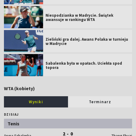
Niespodzianka w Madrycie. Świątek
awansuje w rankingu WTA
Zieliński gra dalej. Awans Polaka w turnieju
w Madrycie
Sabalenka była w opałach. Uciekła spod
topora
WTA (kobiety)
Wyniki
Terminarz
DZISIAJ
Tenis
2 - 0
Aryna Sabalenka
Zhang Shuai