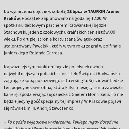
Do wydarzenia dojdzie w sobotę
23 lipca w TAURON Arenie
Kraków
. Początek zaplanowano na godzinę 12:00. W
spotkaniu deblowym partnerem Radwańskiej będzie
Stachowski, jeden z czołowych ukraińskich tenisistów XXI
wieku. Po drugiej stronie kortu staną Świątek oraz
utalentowany Pawelski, który w tym roku zagrał w półfinale
juniorskiego Rolanda Garrosa.
Najważniejszym punktem będzie pojedynek dwóch
najwybitniejszych polskich tenisistek. Świątek i Radwańska
zagrają ze sobą pokazowego seta w singlu. Sędziować będzie
ten pojedynek Switolina, która kilka miesięcy temu zawiesiła
karierę, spodziewając się dziecka z Gaelem Monfilsem. To nie
będzie jedyny gość specjalny tej imprezy. W Krakowie pojawi
się również m.in. Andrij Szewczenko.
–
To będzie wyjątkowe wydarzenie. Takiego nigdy dotąd nie
było. Wojna w Ukrainie zmobilizowała nas wszystkich byśmy